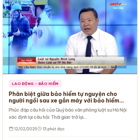
LAO ĐỘNG – BẢO HIỂM
Phân biệt giữa bảo hiểm tự nguyện cho
người ngồi sau xe gắn máy với bảo hiểm
trách nhiệm dân sự bắt buộc cho chủ sở
Phúc đáp câu hỏi của Quý báo văn phòng luật sư Hà Nội
hữu mô tô – xe máy!
xác định lại câu hỏi: Thời gian trở lại…
12/02/2025
13 phút đọc