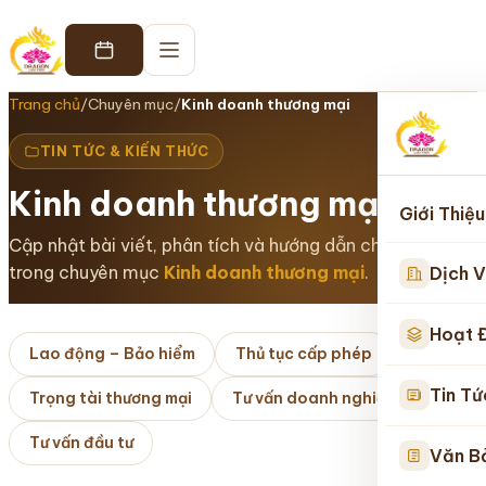
Trang chủ
/
Chuyên mục
/
Kinh doanh thương mại
TIN TỨC & KIẾN THỨC
Kinh doanh thương mại
Giới Thiệu
Cập nhật bài viết, phân tích và hướng dẫn chuyên sâu
trong chuyên mục
Kinh doanh thương mại
.
Dịch V
Hoạt 
Lao động – Bảo hiểm
Thủ tục cấp phép
Tin Tứ
Trọng tài thương mại
Tư vấn doanh nghiệp
Tư vấn đầu tư
Văn B