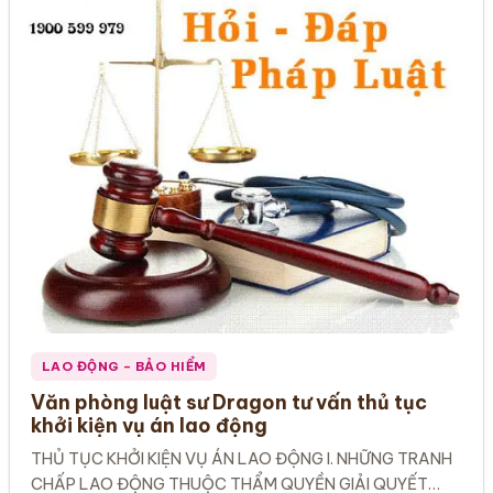
LAO ĐỘNG – BẢO HIỂM
Văn phòng luật sư Dragon tư vấn thủ tục
khởi kiện vụ án lao động
THỦ TỤC KHỞI KIỆN VỤ ÁN LAO ĐỘNG I. NHỮNG TRANH
CHẤP LAO ĐỘNG THUỘC THẨM QUYỀN GIẢI QUYẾT