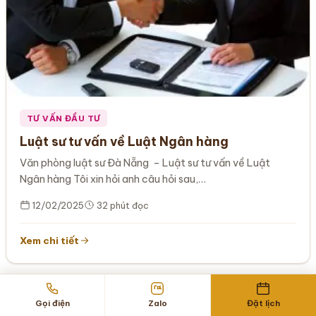
TƯ VẤN ĐẦU TƯ
Luật sư tư vấn về Luật Ngân hàng
Văn phòng luật sư Đà Nẵng – Luật sư tư vấn về Luật
Ngân hàng Tôi xin hỏi anh câu hỏi sau,…
12/02/2025
32 phút đọc
Xem chi tiết
Phân
Gọi điện
Zalo
Đặt lịch
‹
1
2
3
4
5
6
›