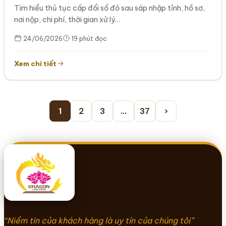
Tìm hiểu thủ tục cấp đổi sổ đỏ sau sáp nhập tỉnh, hồ sơ,
nơi nộp, chi phí, thời gian xử lý…
24/06/2026
19 phút đọc
Xem chi tiết
Phân
1
2
3
…
37
›
trang
bài
viết
“Niềm tin của khách hàng là uy tín của chúng tôi”