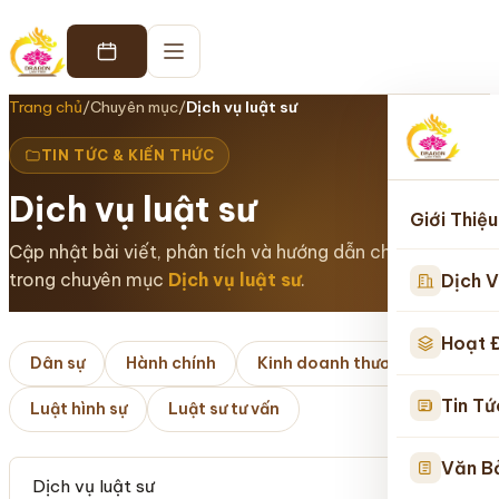
Trang chủ
/
Chuyên mục
/
Dịch vụ luật sư
TIN TỨC & KIẾN THỨC
Dịch vụ luật sư
Giới Thiệu
Cập nhật bài viết, phân tích và hướng dẫn chuyên sâu
trong chuyên mục
Dịch vụ luật sư
.
Dịch V
Hoạt 
Dân sự
Hành chính
Kinh doanh thương mại
Tin Tứ
Luật hình sự
Luật sư tư vấn
Văn B
Tìm kiếm