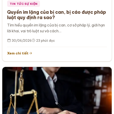
TIN TỨC SỰ KIỆN
Quyền im lặng của bị can, bị cáo được pháp
luật quy định ra sao?
Tìm hiểu quyền im lặng của bị can, cơ sở pháp lý, giới hạn
lời khai, vai trò luật sư và cách…
30/06/2026
23 phút đọc
Xem chi tiết