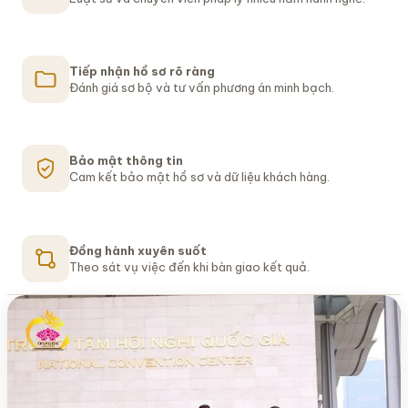
Tiếp nhận hồ sơ rõ ràng
Đánh giá sơ bộ và tư vấn phương án minh bạch.
Bảo mật thông tin
LUẬT SƯ TRANH TỤNG
PHÁP CHẾ DOANH NGHIỆP
Cam kết bảo mật hồ sơ và dữ liệu khách hàng.
Luật sư tranh tụng
Tư vấn pháp lý
bảo vệ quyền và lợi
thường xuyên cho
Đồng hành xuyên suốt
ích hợp pháp
doanh nghiệp
Theo sát vụ việc đến khi bàn giao kết quả.
Tiếp nhận, đánh giá hồ sơ và xây dựng phương án xử lý
Hỗ trợ hợp đồng, đầu tư, lao động, quản trị nội bộ và
phù hợp cho từng vụ việc.
giải quyết tranh chấp kinh doanh.
Đăng ký tư vấn doanh nghiệp
Trao đổi với luật sư