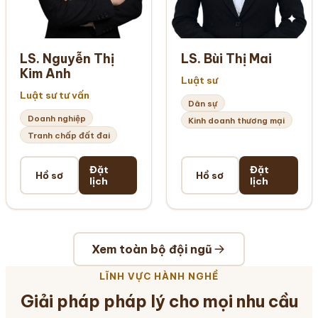
LS. Nguyễn Thị
LS. Bùi Thị Mai
Kim Anh
Luật sư
Luật sư tư vấn
Dân sự
Doanh nghiệp
Kinh doanh thương mại
Tranh chấp đất đai
Đặt
Đặt
Hồ sơ
Hồ sơ
lịch
lịch
Xem toàn bộ đội ngũ
LĨNH VỰC HÀNH NGHỀ
Giải pháp pháp lý cho mọi nhu cầu