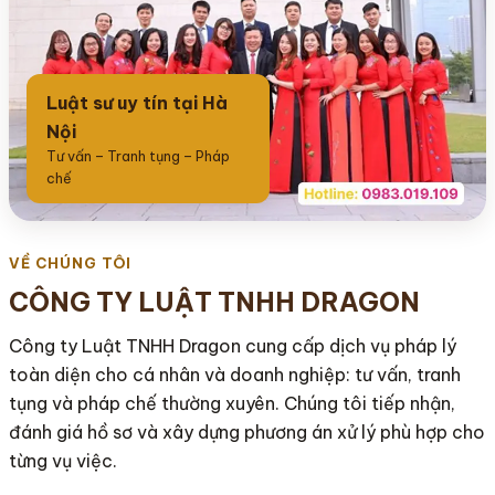
Gọi 0983 019 109
Gọi 0983 019 109
Luật sư uy tín tại Hà
Nội
Tư vấn – Tranh tụng – Pháp
chế
VỀ CHÚNG TÔI
CÔNG TY LUẬT TNHH DRAGON
Công ty Luật TNHH Dragon cung cấp dịch vụ pháp lý
toàn diện cho cá nhân và doanh nghiệp: tư vấn, tranh
tụng và pháp chế thường xuyên. Chúng tôi tiếp nhận,
đánh giá hồ sơ và xây dựng phương án xử lý phù hợp cho
từng vụ việc.