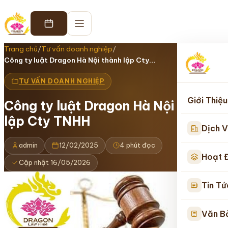
Trang chủ
/
Tư vấn doanh nghiệp
/
Công ty luật Dragon Hà Nội thành lập Cty…
TƯ VẤN DOANH NGHIỆP
Giới Thiệu
Công ty luật Dragon Hà Nội thành
lập Cty TNHH
Dịch V
admin
12/02/2025
4 phút đọc
Hoạt 
Cập nhật 16/05/2026
Tin Tứ
Văn B