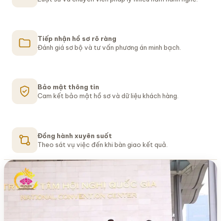
Tiếp nhận hồ sơ rõ ràng
Đánh giá sơ bộ và tư vấn phương án minh bạch.
Bảo mật thông tin
LUẬT SƯ TRANH TỤNG
PHÁP CHẾ DOANH NGHIỆP
Cam kết bảo mật hồ sơ và dữ liệu khách hàng.
Luật sư tranh tụng
Tư vấn pháp lý
bảo vệ quyền và lợi
thường xuyên cho
Đồng hành xuyên suốt
ích hợp pháp
doanh nghiệp
Theo sát vụ việc đến khi bàn giao kết quả.
Tiếp nhận, đánh giá hồ sơ và xây dựng phương án xử lý
Hỗ trợ hợp đồng, đầu tư, lao động, quản trị nội bộ và
phù hợp cho từng vụ việc.
giải quyết tranh chấp kinh doanh.
Đăng ký tư vấn doanh nghiệp
Trao đổi với luật sư