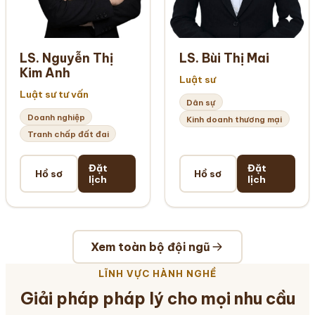
LS. Nguyễn Thị
LS. Bùi Thị Mai
Kim Anh
Luật sư
Luật sư tư vấn
Dân sự
Doanh nghiệp
Kinh doanh thương mại
Tranh chấp đất đai
Đặt
Đặt
Hồ sơ
Hồ sơ
lịch
lịch
Xem toàn bộ đội ngũ
LĨNH VỰC HÀNH NGHỀ
Giải pháp pháp lý cho mọi nhu cầu