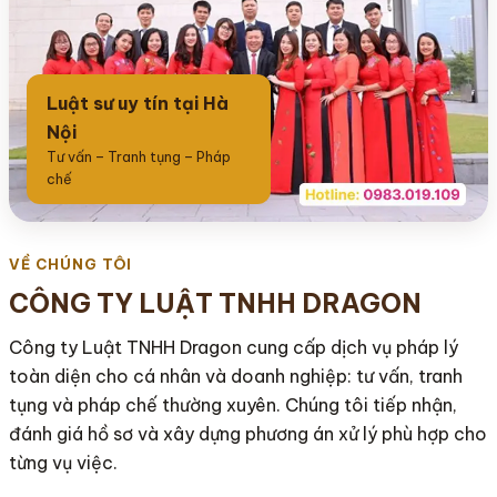
Gọi 0983 019 109
Gọi 0983 019 109
Luật sư uy tín tại Hà
Nội
Tư vấn – Tranh tụng – Pháp
chế
VỀ CHÚNG TÔI
CÔNG TY LUẬT TNHH DRAGON
Công ty Luật TNHH Dragon cung cấp dịch vụ pháp lý
toàn diện cho cá nhân và doanh nghiệp: tư vấn, tranh
tụng và pháp chế thường xuyên. Chúng tôi tiếp nhận,
đánh giá hồ sơ và xây dựng phương án xử lý phù hợp cho
từng vụ việc.