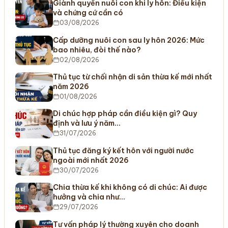
Giành quyền nuôi con khi ly hôn: Điều kiện
và chứng cứ cần có
03/08/2026
Cấp dưỡng nuôi con sau ly hôn 2026: Mức
bao nhiêu, đòi thế nào?
02/08/2026
Thủ tục từ chối nhận di sản thừa kế mới nhất
năm 2026
01/08/2026
Di chúc hợp pháp cần điều kiện gì? Quy
định và lưu ý năm…
31/07/2026
Thủ tục đăng ký kết hôn với người nước
ngoài mới nhất 2026
30/07/2026
Chia thừa kế khi không có di chúc: Ai được
hưởng và chia như…
29/07/2026
Tư vấn pháp lý thường xuyên cho doanh