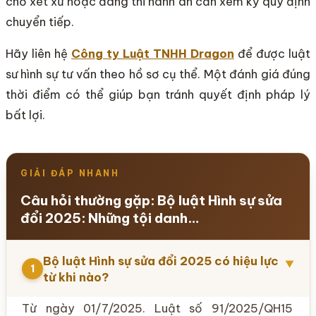
chờ xét xử hoặc đang thi hành án cần xem kỹ quy định
chuyển tiếp.
Hãy liên hệ
Công ty Luật TNHH Dragon
để được luật
sư hình sự tư vấn theo hồ sơ cụ thể. Một đánh giá đúng
thời điểm có thể giúp bạn tránh quyết định pháp lý
bất lợi.
GIẢI ĐÁP NHANH
Câu hỏi thường gặp: Bộ luật Hình sự sửa
đổi 2025: Những tội danh…
Bộ luật Hình sự sửa đổi 2025 có hiệu lực
▼
1
từ khi nào?
Từ ngày 01/7/2025. Luật số 91/2025/QH15