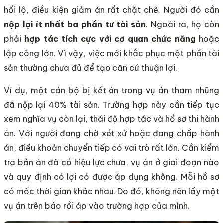
hối lộ, điều kiện giảm án rất chặt chẽ. Người đó cần
nộp lại ít nhất ba phần tư tài sản
. Ngoài ra, họ còn
phải
hợp tác tích cực với cơ quan chức năng
hoặc
lập công lớn. Vì vậy, việc mới khắc phục một phần tài
sản thường chưa đủ để tạo căn cứ thuận lợi.
Ví dụ, một cán bộ bị kết án trong vụ án tham nhũng
đã nộp lại 40% tài sản. Trường hợp này cần tiếp tục
xem nghĩa vụ còn lại, thái độ hợp tác và hồ sơ thi hành
án. Với người đang chờ xét xử hoặc đang chấp hành
án, điều khoản chuyển tiếp có vai trò rất lớn. Cần kiểm
tra bản án đã có hiệu lực chưa, vụ án ở giai đoạn nào
và quy định có lợi có được áp dụng không. Mỗi hồ sơ
có mốc thời gian khác nhau. Do đó, không nên lấy một
vụ án trên báo rồi áp vào trường hợp của mình.