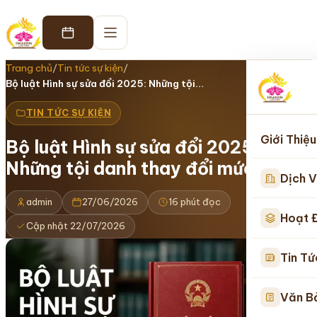
Trang chủ
/
Tin tức sự kiện
/
Bộ luật Hình sự sửa đổi 2025: Những tội…
TIN TỨC SỰ KIỆN
Giới Thiệu
Bộ luật Hình sự sửa đổi 2025:
Những tội danh thay đổi mức phạt
Dịch V
admin
27/06/2026
16 phút đọc
Hoạt 
Cập nhật 22/07/2026
Tin Tứ
Văn B