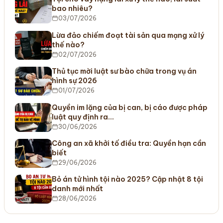
bao nhiêu?
03/07/2026
Lừa đảo chiếm đoạt tài sản qua mạng xử lý
thế nào?
02/07/2026
Thủ tục mời luật sư bào chữa trong vụ án
hình sự 2026
01/07/2026
Quyền im lặng của bị can, bị cáo được pháp
luật quy định ra…
30/06/2026
Công an xã khởi tố điều tra: Quyền hạn cần
biết
29/06/2026
Bỏ án tử hình tội nào 2025? Cập nhật 8 tội
danh mới nhất
28/06/2026