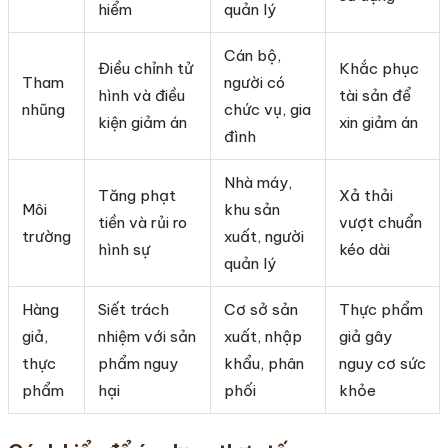
hiểm
quản lý
Cán bộ,
Điều chỉnh tử
Khắc phục
Tham
người có
hình và điều
tài sản để
nhũng
chức vụ, gia
kiện giảm án
xin giảm án
đình
Nhà máy,
Tăng phạt
Xả thải
Môi
khu sản
tiền và rủi ro
vượt chuẩn
trường
xuất, người
hình sự
kéo dài
quản lý
Hàng
Siết trách
Cơ sở sản
Thực phẩm
giả,
nhiệm với sản
xuất, nhập
giả gây
thực
phẩm nguy
khẩu, phân
nguy cơ sức
phẩm
hại
phối
khỏe