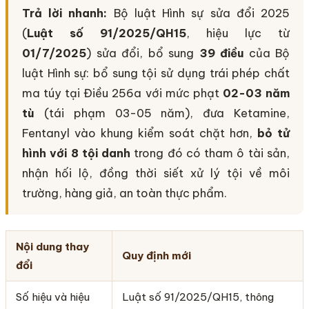
Trả lời nhanh:
Bộ luật Hình sự sửa đổi 2025
(
Luật số 91/2025/QH15
, hiệu lực từ
01/7/2025
) sửa đổi, bổ sung
39 điều
của Bộ
luật Hình sự: bổ sung tội sử dụng trái phép chất
ma túy tại Điều 256a với mức phạt
02-03 năm
tù
(tái phạm 03-05 năm), đưa Ketamine,
Fentanyl vào khung kiểm soát chặt hơn,
bỏ tử
hình với 8 tội danh
trong đó có tham ô tài sản,
nhận hối lộ, đồng thời siết xử lý tội về môi
trường, hàng giả, an toàn thực phẩm.
Nội dung thay
Quy định mới
đổi
Số hiệu và hiệu
Luật số 91/2025/QH15, thông