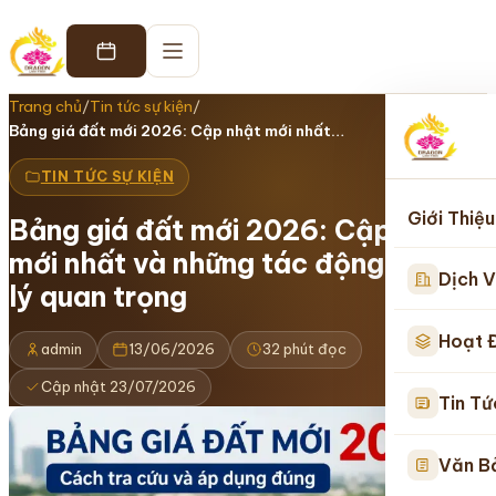
Trang chủ
/
Tin tức sự kiện
/
Bảng giá đất mới 2026: Cập nhật mới nhất…
TIN TỨC SỰ KIỆN
Giới Thiệu
Bảng giá đất mới 2026: Cập nhật
mới nhất và những tác động pháp
Dịch V
lý quan trọng
Hoạt 
admin
13/06/2026
32 phút đọc
Cập nhật 23/07/2026
Tin Tứ
Văn B