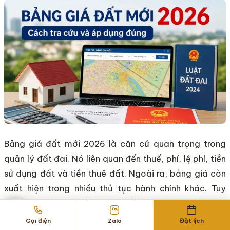
Bảng giá đất mới 2026 là căn cứ quan trọng trong
quản lý đất đai. Nó liên quan đến thuế, phí, lệ phí, tiền
sử dụng đất và tiền thuê đất. Ngoài ra, bảng giá còn
xuất hiện trong nhiều thủ tục hành chính khác. Tuy
nhiên, bảng giá đất không đồng nghĩa với giá thị
trường. Người dân và nhà đầu tư cần tra cứu đúng địa
Gọi điện
Zalo
Đặt lịch