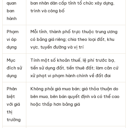
quan
ban nhân dân cấp tỉnh tổ chức xây dựng,
ban
trình và công bố
hành
Phạm
Mỗi tỉnh, thành phố trực thuộc trung ương
vi áp
có bảng giá riêng; chia theo loại đất, khu
dụng
vực, tuyến đường và vị trí
Mục
Tính một số khoản thuế, lệ phí trước bạ,
đích sử
tiền sử dụng đất, tiền thuê đất; làm căn cứ
dụng
xử phạt vi phạm hành chính về đất đai
Phân
Không phải giá mua bán; giá thỏa thuận do
biệt
bên mua, bên bán quyết định và có thể cao
với giá
hoặc thấp hơn bảng giá
thị
trường