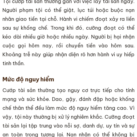
Tội cướp tài sản thường gắn với việc lấy tài sản ngay.
Người phạm tội có thể giật, lục túi hoặc buộc nạn
nhân giao tiền tại chỗ. Hành vi chiếm đoạt xảy ra liền
sau sự khống chế. Trong khi đó, cưỡng đoạt có thể
kéo dài nhiều giờ hoặc nhiều ngày. Người bị hại nhận
cuộc gọi hôm nay, rồi chuyển tiền vào hôm sau.
Khoảng trễ này giúp nhận diện rõ hơn hành vi uy hiếp
tinh thần.
Mức độ nguy hiểm
Cướp tài sản thường tạo nguy cơ trực tiếp cho tính
mạng và sức khỏe. Dao, gậy, đánh đập hoặc khống
chế thân thể đều làm mức độ nguy hiểm tăng cao. Vì
vậy, tội này thường bị xử lý nghiêm khắc. Cưỡng đoạt
tài sản lại tập trung vào nỗi sợ, danh dự, uy tín và sự
an toàn trong tương lai. Nạn nhân có thể không bị