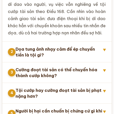
dí dao vào người, vụ việc vẫn nghiêng về tội
cướp tài sản theo Điều 168. Cần nhìn vào hoàn
cảnh giao tài sản: đưa điện thoại khi bị dí dao
khác hẳn với chuyển khoản sau nhiều tin nhắn đe
dọa, dù cả hai trường hợp nạn nhân đều sợ hãi.
Dọa tung ảnh nhạy cảm để ép chuyển
▼
2
tiền là tội gì?
Cưỡng đoạt tài sản có thể chuyển hóa
▼
3
thành cướp không?
Tội cướp hay cưỡng đoạt tài sản bị phạt
▼
4
nặng hơn?
Người bị hại cần chuẩn bị chứng cứ gì khi
▼
5