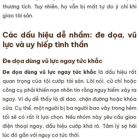
thương tích. Tuy nhiên, họ vẫn bị mất tự do ý chí khi
giao tài sản.
Các dấu hiệu dễ nhầm: đe dọa, vũ
lực và uy hiếp tinh thần
Đe dọa dùng vũ lực ngay tức khắc
Đe dọa dùng vũ lực ngay tức khắc
là dấu hiệu rất
quan trọng của tội cướp tài sản. Lời nói, cử chỉ hoặc
công cụ phải khiến nạn nhân tin rằng nguy hiểm xảy ra
ngay. Ví dụ dễ thấy là dí dao, chặn đường hoặc khóa
cửa. Cụ thể, một người bị ba người bao vây trong hẻm
tối sẽ có rất ít lựa chọn. Nếu nhóm này yêu cầu giao
điện thoại ngay, dấu hiệu cướp khá rõ. Tâm lý sợ hãi
lúc đó gắn với nguy cơ tức thời.