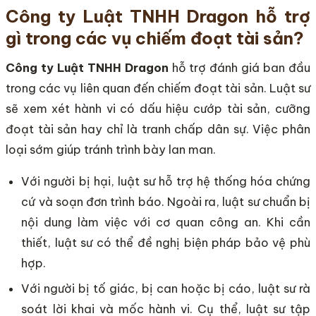
Công ty Luật TNHH Dragon hỗ trợ
gì trong các vụ chiếm đoạt tài sản?
Công ty Luật TNHH Dragon
hỗ trợ đánh giá ban đầu
trong các vụ liên quan đến chiếm đoạt tài sản. Luật sư
sẽ xem xét hành vi có dấu hiệu cướp tài sản, cưỡng
đoạt tài sản hay chỉ là tranh chấp dân sự. Việc phân
loại sớm giúp tránh trình bày lan man.
Với người bị hại, luật sư hỗ trợ hệ thống hóa chứng
cứ và soạn đơn trình báo. Ngoài ra, luật sư chuẩn bị
nội dung làm việc với cơ quan công an. Khi cần
thiết, luật sư có thể đề nghị biện pháp bảo vệ phù
hợp.
Với người bị tố giác, bị can hoặc bị cáo, luật sư rà
soát lời khai và mốc hành vi. Cụ thể, luật sư tập