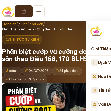
Trang chủ
/
Tin tức sự kiện
/
Phân biệt cướp và cưỡng đoạt tài sản theo…
TIN TỨC SỰ KIỆN
Giới Thiệu
Phân biệt cướp và cưỡng đoạt tài
sản theo Điều 168, 170 BLHS
Dịch V
admin
04/07/2026
24 phút đọc
Hoạt 
Cập nhật 23/07/2026
Tin Tứ
Văn B