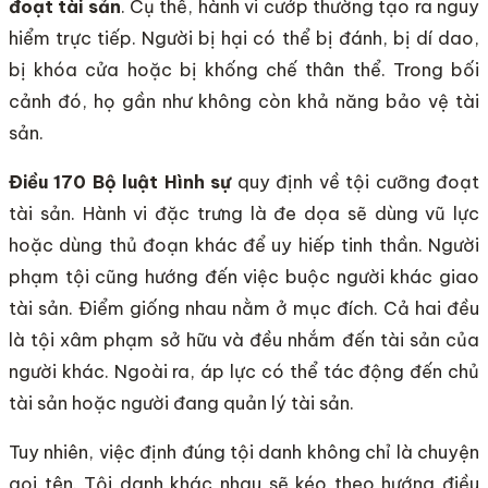
đoạt tài sản
. Cụ thể, hành vi cướp thường tạo ra nguy
hiểm trực tiếp. Người bị hại có thể bị đánh, bị dí dao,
bị khóa cửa hoặc bị khống chế thân thể. Trong bối
cảnh đó, họ gần như không còn khả năng bảo vệ tài
sản.
Điều 170 Bộ luật Hình sự
quy định về tội cưỡng đoạt
tài sản. Hành vi đặc trưng là đe dọa sẽ dùng vũ lực
hoặc dùng thủ đoạn khác để uy hiếp tinh thần. Người
phạm tội cũng hướng đến việc buộc người khác giao
tài sản. Điểm giống nhau nằm ở mục đích. Cả hai đều
là tội xâm phạm sở hữu và đều nhắm đến tài sản của
người khác. Ngoài ra, áp lực có thể tác động đến chủ
tài sản hoặc người đang quản lý tài sản.
Tuy nhiên, việc định đúng tội danh không chỉ là chuyện
gọi tên. Tội danh khác nhau sẽ kéo theo hướng điều