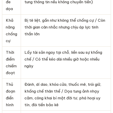
đe
tung thông tin nếu không chuyển tiền)
dọa
Khả
Bị tê liệt, gần như không thể chống cự / Còn
năng
thời gian cân nhắc nhưng chịu áp lực tinh
chống
thần lớn
cự
Thời
Lấy tài sản ngay tại chỗ, liền sau sự khống
điểm
chế / Có thể kéo dài nhiều giờ hoặc nhiều
chiếm
ngày
đoạt
Thủ
Đánh, dí dao, khóa cửa, thuốc mê, trói giữ,
đoạn
khống chế thân thể / Dọa tung ảnh nhạy
điển
cảm, công khai bí mật đời tư, phá hoại uy
hình
tín, đòi tiền bảo kê