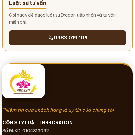
Luật sư tư vấn
Gọi ngay để được luật sư Dragon tiếp nhận và tư vấn
miễn phí.
0983 019 109
“Niềm tin của khách hàng là uy tín của chúng tôi”
CÔNG TY LUẬT TNHH DRAGON
Số ĐKKD: 0104313092