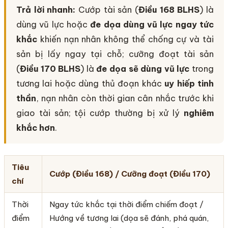
Trả lời nhanh:
Cướp tài sản (
Điều 168 BLHS
) là
dùng vũ lực hoặc
đe dọa dùng vũ lực ngay tức
khắc
khiến nạn nhân không thể chống cự và tài
sản bị lấy ngay tại chỗ; cưỡng đoạt tài sản
(
Điều 170 BLHS
) là
đe dọa sẽ dùng vũ lực
trong
tương lai hoặc dùng thủ đoạn khác
uy hiếp tinh
thần
, nạn nhân còn thời gian cân nhắc trước khi
giao tài sản; tội cướp thường bị xử lý
nghiêm
khắc hơn
.
Tiêu
Cướp (Điều 168) / Cưỡng đoạt (Điều 170)
chí
Thời
Ngay tức khắc tại thời điểm chiếm đoạt /
điểm
Hướng về tương lai (dọa sẽ đánh, phá quán,