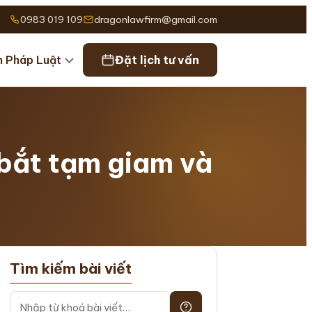
0983 019 109
dragonlawfirm@gmail.com
n Pháp Luật
Đặt lịch tư vấn
 bắt tạm giam và
Tìm kiếm bài viết