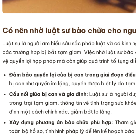
Có nên nhờ luật sư bào chữa cho ngư
Luật sư là người am hiểu sâu sắc pháp luật và có kinh n
các trường hợp bị bắt tạm giam. Việc nhờ luật sư bào
vệ quyền lợi hợp pháp mà còn giúp quá trình tố tụng d
Đảm bảo quyền lợi của bị can trong giai đoạn điều 
bị can như quyền im lặng, quyền được biết lý do tạm 
Cầu nối giữa bị can và gia đình:
Luật sư là người d
trong trại tạm giam, thông tin về tình trạng sức khỏ
đình một cách chính xác, giảm bớt lo lắng.
Xây dựng phương án bào chữa phù hợp:
Tham gia
toàn bộ hồ sơ, tình hình pháp lý để lên kế hoạch bào 