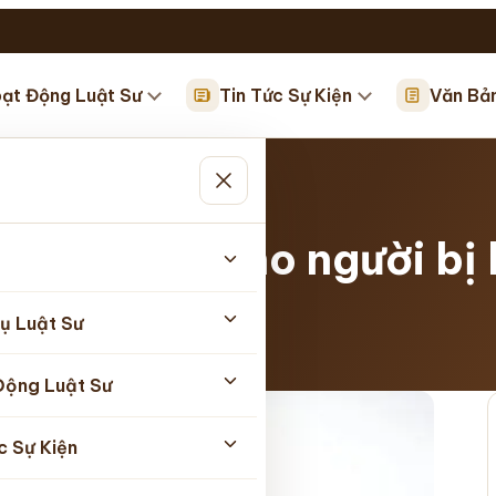
ạt Động Luật Sư
Tin Tức Sự Kiện
Văn Bả
ư bào chữa cho người bị
ụ Luật Sư
05/2025
Động Luật Sư
c Sự Kiện