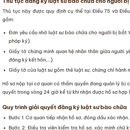
Thủ tục đăng ký luật sư bào chữa cho người b
Thủ tục này được quy định cụ thể tại Điều 75 và Điều
gồm:
Đơn yêu cầu nhờ luật sư bào chữa cho người bị bắt 
pháp ký).
Giấy tờ chứng minh quan hệ nhân thân giữa người yê
đăng ký kết hôn,…).
Giấy tờ của luật sư gồm thẻ luật sư, chứng chỉ hành
Hồ sơ nộp tại cơ quan có thẩm quyền đang quản lý bị c
quyết trong vòng 24 giờ kể từ khi nhận được hồ sơ hợp l
Quy trình giải quyết đăng ký luật sư bào chữa
Bước 1: Cơ quan tiếp nhận hồ sơ, đóng dấu xác nhận, 
Bước 2: Điều tra viên kiểm tra hồ sơ, xác minh chữ k