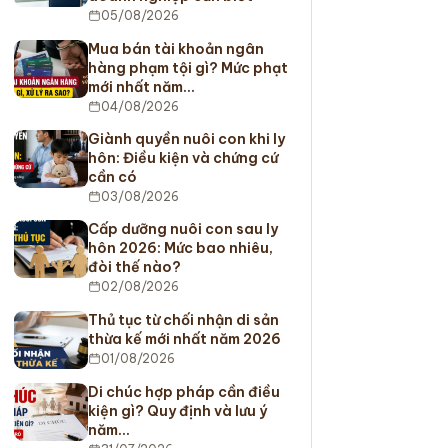
05/08/2026
Mua bán tài khoản ngân
hàng phạm tội gì? Mức phạt
mới nhất năm…
04/08/2026
Giành quyền nuôi con khi ly
hôn: Điều kiện và chứng cứ
cần có
03/08/2026
Cấp dưỡng nuôi con sau ly
hôn 2026: Mức bao nhiêu,
đòi thế nào?
02/08/2026
Thủ tục từ chối nhận di sản
thừa kế mới nhất năm 2026
01/08/2026
Di chúc hợp pháp cần điều
kiện gì? Quy định và lưu ý
năm…