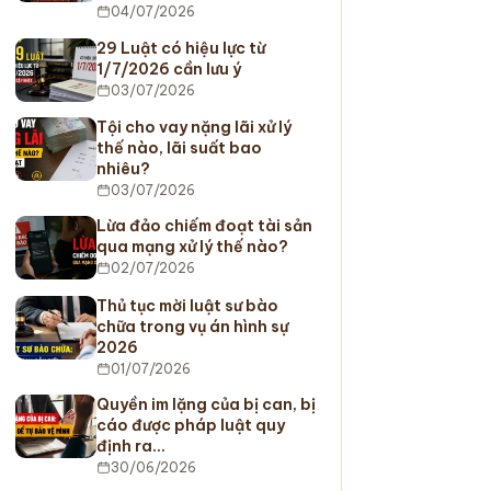
04/07/2026
29 Luật có hiệu lực từ
1/7/2026 cần lưu ý
03/07/2026
Tội cho vay nặng lãi xử lý
thế nào, lãi suất bao
nhiêu?
03/07/2026
Lừa đảo chiếm đoạt tài sản
qua mạng xử lý thế nào?
02/07/2026
Thủ tục mời luật sư bào
chữa trong vụ án hình sự
2026
01/07/2026
Quyền im lặng của bị can, bị
cáo được pháp luật quy
định ra…
30/06/2026