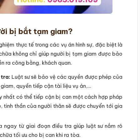
ời bị bắt tạm giam?
ghiệm thực tế trong các vụ án hình sự, đặc biệt là
 chữa không chỉ giúp người bị tạm giam được bảo
iễn ra công bằng, khách quan.
tra:
Luật sư sẽ bảo vệ các quyền được phép của
giam, quyền tiếp cận tài liệu vụ án,…
uy nhất có thể tiếp cận bị can một cách hợp pháp
e, tinh thần của người thân sẽ được chuyển tới gia
 ngay từ giai đoạn điều tra giúp luật sư nắm rõ
chữa tối ưu cho bị can khi ra tòa.