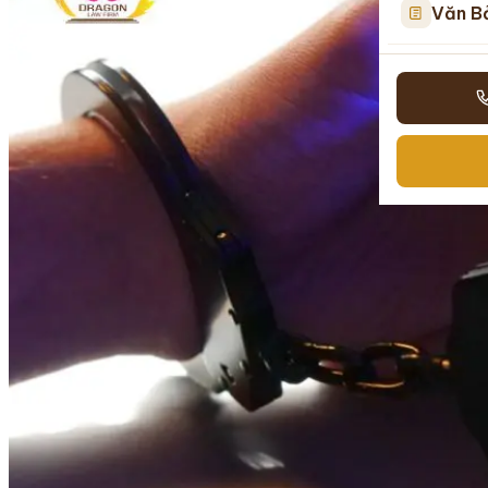
Văn B