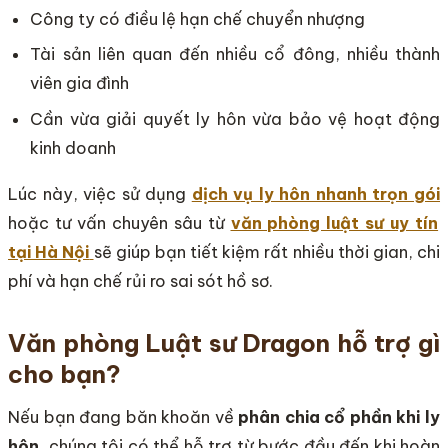
Công ty có điều lệ hạn chế chuyển nhượng
Tài sản liên quan đến nhiều cổ đông, nhiều thành
viên gia đình
Cần vừa giải quyết ly hôn vừa bảo vệ hoạt động
kinh doanh
Lúc này, việc sử dụng
dịch vụ ly hôn nhanh trọn gói
hoặc tư vấn chuyên sâu từ
văn phòng luật sư uy tín
tại Hà Nội
sẽ giúp bạn tiết kiệm rất nhiều thời gian, chi
phí và hạn chế rủi ro sai sót hồ sơ.
Văn phòng Luật sư Dragon hỗ trợ gì
cho bạn?
Nếu bạn đang băn khoăn về
phân chia cổ phần khi ly
hôn
, chúng tôi có thể hỗ trợ từ bước đầu đến khi hoàn