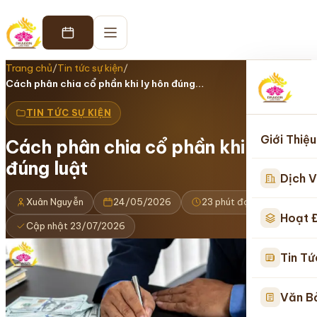
Trang chủ
/
Tin tức sự kiện
/
Cách phân chia cổ phần khi ly hôn đúng…
TIN TỨC SỰ KIỆN
Giới Thiệu
Cách phân chia cổ phần khi ly hôn
đúng luật
Dịch V
Xuân Nguyễn
24/05/2026
23 phút đọc
Hoạt 
Cập nhật 23/07/2026
Tin Tứ
Văn B