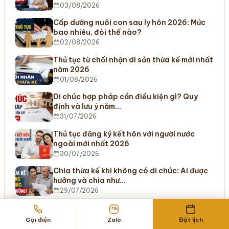
03/08/2026
Cấp dưỡng nuôi con sau ly hôn 2026: Mức
bao nhiêu, đòi thế nào?
02/08/2026
Thủ tục từ chối nhận di sản thừa kế mới nhất
năm 2026
01/08/2026
Di chúc hợp pháp cần điều kiện gì? Quy
định và lưu ý năm…
31/07/2026
Thủ tục đăng ký kết hôn với người nước
ngoài mới nhất 2026
30/07/2026
Chia thừa kế khi không có di chúc: Ai được
hưởng và chia như…
29/07/2026
Tư vấn pháp lý thường xuyên cho doanh
nghiệp: Giải pháp kiểm soát rủi…
Gọi điện
Zalo
Đặt lịch
28/07/2026