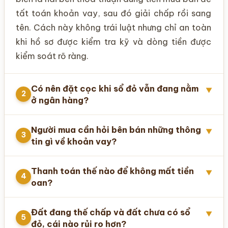
tất toán khoản vay, sau đó giải chấp rồi sang
tên. Cách này không trái luật nhưng chỉ an toàn
khi hồ sơ được kiểm tra kỹ và dòng tiền được
kiểm soát rõ ràng.
Có nên đặt cọc khi sổ đỏ vẫn đang nằm
▼
2
ở ngân hàng?
Người mua cần hỏi bên bán những thông
▼
3
tin gì về khoản vay?
Thanh toán thế nào để không mất tiền
▼
4
oan?
Đất đang thế chấp và đất chưa có sổ
▼
5
đỏ, cái nào rủi ro hơn?