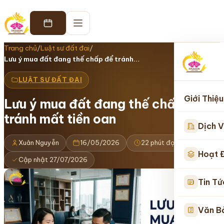
Trang chủ
/
Luật sư đất đai
/
Lưu ý mua đất đang thế chấp để tránh…
LUẬT SƯ ĐẤT ĐAI
Giới Thiệu
Lưu ý mua đất đang thế chấp để
tránh mất tiền oan
Dịch V
Xuân Nguyễn
16/05/2026
22 phút đọc
Hoạt 
Cập nhật 27/07/2026
Tin Tứ
Văn B