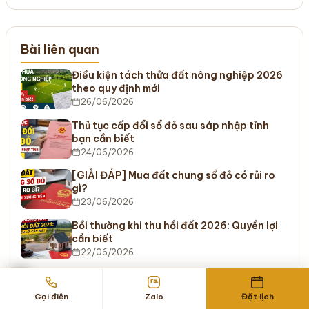
Bài liên quan
Điều kiện tách thửa đất nông nghiệp 2026
theo quy định mới
26/06/2026
Thủ tục cấp đổi sổ đỏ sau sáp nhập tỉnh
bạn cần biết
24/06/2026
[GIẢI ĐÁP] Mua đất chung sổ đỏ có rủi ro
gì?
23/06/2026
Bồi thường khi thu hồi đất 2026: Quyền lợi
cần biết
22/06/2026
Hợp đồng đặt cọc mua đất vô hiệu: Cách
đòi cọc an toàn
Gọi điện
Zalo
Đặt lịch
21/06/2026