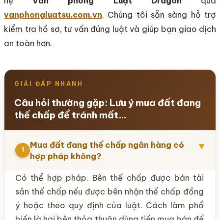
hệ
Văn phòng Luật Dragon
qua
vanphongluatsu.com.vn
. Chúng tôi sẵn sàng hỗ trợ
kiểm tra hồ sơ, tư vấn đúng luật và giúp bạn giao dịch
an toàn hơn.
GIẢI ĐÁP NHANH
Câu hỏi thường gặp: Lưu ý mua đất đang
thế chấp để tránh mất…
Mua đất đang thế chấp ngân hàng có
▼
1
hợp pháp không?
Có thể hợp pháp. Bên thế chấp được bán tài
sản thế chấp nếu được bên nhận thế chấp đồng
ý hoặc theo quy định của luật. Cách làm phổ
biến là hai bên thỏa thuận dùng tiền mua bán để