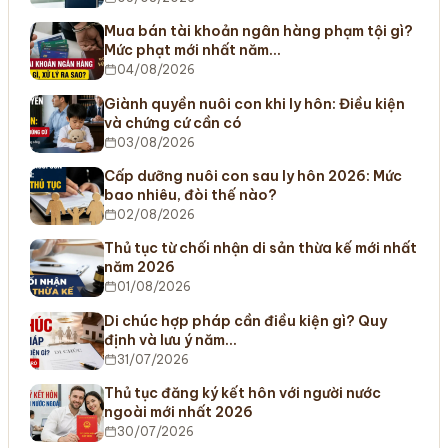
Mua bán tài khoản ngân hàng phạm tội gì?
Mức phạt mới nhất năm…
04/08/2026
Giành quyền nuôi con khi ly hôn: Điều kiện
và chứng cứ cần có
03/08/2026
Cấp dưỡng nuôi con sau ly hôn 2026: Mức
bao nhiêu, đòi thế nào?
02/08/2026
Thủ tục từ chối nhận di sản thừa kế mới nhất
năm 2026
01/08/2026
Di chúc hợp pháp cần điều kiện gì? Quy
định và lưu ý năm…
31/07/2026
Thủ tục đăng ký kết hôn với người nước
ngoài mới nhất 2026
30/07/2026