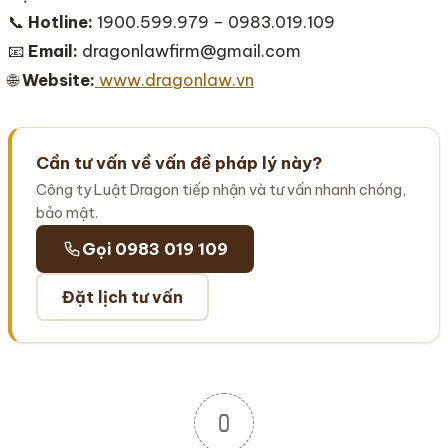
📞
Hotline:
1900.599.979 – 0983.019.109
📧
Email:
dragonlawfirm@gmail.com
🌐
Website:
www.dragonlaw.vn
Cần tư vấn về vấn đề pháp lý này?
Công ty Luật Dragon tiếp nhận và tư vấn nhanh chóng,
bảo mật.
Gọi 0983 019 109
Đặt lịch tư vấn
0