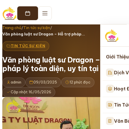
Trang chủ
/
Tin tức sự kiện
/
Văn phòng luật sư Dragon – Hỗ trợ pháp…
TIN TỨC SỰ KIỆN
Giới Thiệu
Văn phòng luật sư Dragon – Hỗ trợ
pháp lý toàn diện, uy tín tại Hà Nội
Dịch V
admin
09/03/2025
12 phút đọc
Hoạt 
Cập nhật 16/05/2026
Tin Tứ
Văn B