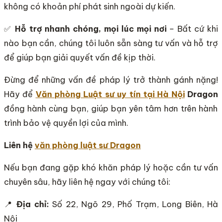
không có khoản phí phát sinh ngoài dự kiến.
✅
Hỗ trợ nhanh chóng, mọi lúc mọi nơi
– Bất cứ khi
nào bạn cần, chúng tôi luôn sẵn sàng tư vấn và hỗ trợ
để giúp bạn giải quyết vấn đề kịp thời.
Đừng để những vấn đề pháp lý trở thành gánh nặng!
Hãy để
Văn phòng Luật sư uy tín tại Hà Nội
Dragon
đồng hành cùng bạn, giúp bạn yên tâm hơn trên hành
trình bảo vệ quyền lợi của mình.
Liên hệ
văn phòng luật sư Dragon
Nếu bạn đang gặp khó khăn pháp lý hoặc cần tư vấn
chuyên sâu, hãy liên hệ ngay với chúng tôi:
📍
Địa chỉ:
Số 22, Ngõ 29, Phố Trạm, Long Biên, Hà
Nội