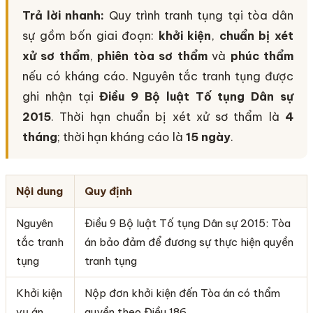
Trả lời nhanh:
Quy trình tranh tụng tại tòa dân
sự gồm bốn giai đoạn:
khởi kiện
,
chuẩn bị xét
xử sơ thẩm
,
phiên tòa sơ thẩm
và
phúc thẩm
nếu có kháng cáo. Nguyên tắc tranh tụng được
ghi nhận tại
Điều 9 Bộ luật Tố tụng Dân sự
2015
. Thời hạn chuẩn bị xét xử sơ thẩm là
4
tháng
; thời hạn kháng cáo là
15 ngày
.
Nội dung
Quy định
Nguyên
Điều 9 Bộ luật Tố tụng Dân sự 2015: Tòa
tắc tranh
án bảo đảm để đương sự thực hiện quyền
tụng
tranh tụng
Khởi kiện
Nộp đơn khởi kiện đến Tòa án có thẩm
vụ án
quyền theo Điều 186