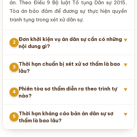
án. Theo Điều 9 Bộ luật Tố tụng Dân sự 2015,
Tòa án bảo đảm để đương sự thực hiện quyền
tranh tụng trong xét xử dân sự.
Đơn khởi kiện vụ án dân sự cần có những
▼
2
nội dung gì?
Thời hạn chuẩn bị xét xử sơ thẩm là bao
▼
3
lâu?
Phiên tòa sơ thẩm diễn ra theo trình tự
▼
4
nào?
Thời hạn kháng cáo bản án dân sự sơ
▼
5
thẩm là bao lâu?