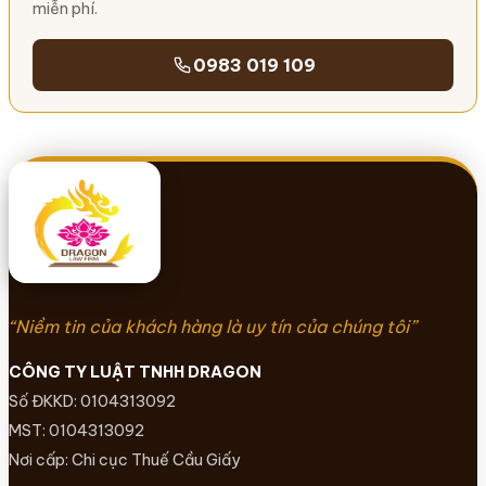
miễn phí.
0983 019 109
“Niềm tin của khách hàng là uy tín của chúng tôi”
CÔNG TY LUẬT TNHH DRAGON
Số ĐKKD: 0104313092
MST: 0104313092
Nơi cấp: Chi cục Thuế Cầu Giấy