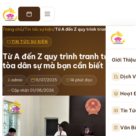
Trang chủ
/
Tin tức sự kiện
/
Từ A đến Z quy trình tranh tụng tại…
TIN TỨC SỰ KIỆN
Từ A đến Z quy trình tranh tụng tại
Giới Thiệu
tòa dân sự mà bạn cần biết
Dịch V
admin
11/07/2025
14 phút đọc
Cập nhật 01/08/2026
Hoạt 
Tin Tứ
Văn B