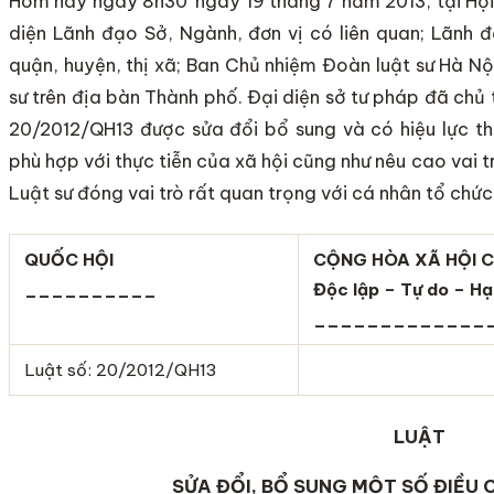
Hôm nay ngày 8h30’ ngày 19 tháng 7 năm 2013, tại Hội
diện Lãnh đạo Sở, Ngành, đơn vị có liên quan; Lãnh
quận, huyện, thị xã; Ban Chủ nhiệm Đoàn luật sư Hà Nộ
sư trên địa bàn Thành phố. Đại diện sở tư pháp đã chủ t
20/2012/QH13 được sửa đổi bổ sung và có hiệu lực thi
phù hợp với thực tiễn của xã hội cũng như nêu cao vai tr
Luật sư đóng vai trò rất quan trọng với cá nhân tổ chứ
QU
Ố
C HỘI
CỘNG HÒA XÃ HỘI C
__________
Độc lập – Tự do – H
_____________
Luật số: 20/2012/QH13
LUẬT
SỬA ĐỔI, BỔ SUNG MỘT SỐ ĐIỀU 