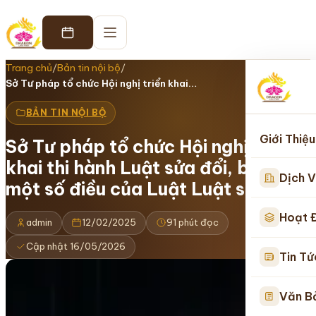
Trang chủ
/
Bản tin nội bộ
/
Sở Tư pháp tổ chức Hội nghị triển khai…
BẢN TIN NỘI BỘ
Giới Thiệu
Sở Tư pháp tổ chức Hội nghị triển
khai thi hành Luật sửa đổi, bổ sung
Dịch V
một số điều của Luật Luật sư
Hoạt 
admin
12/02/2025
91 phút đọc
Cập nhật 16/05/2026
Tin Tứ
Văn B