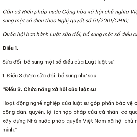
C
ă
n c
ứ
Hi
ế
n pháp nước Cộng hòa xã hội chủ nghĩa Vi
sung một số điều theo Nghị quyết s
ố
51/200
1
/Q
H1
0;
Qu
ố
c hội ban hành Luật sửa đ
ổ
i, b
ổ
sung một số điều 
Điều 1
.
Sửa đổi, bổ sung một số điều của Luật luật sư:
1. Điều 3 được sửa đổi, bổ sung như sau:
“Điều 3. Chức năng x
ã
hội của
l
uật sư
Hoạt động nghề nghiệp của luật sư góp phần bảo vệ c
công dân, quyền, lợi ích hợp pháp của cá nhân, cơ quan,
xây dựng Nhà nước pháp quyền Việt Nam xã hội chủ n
minh.”