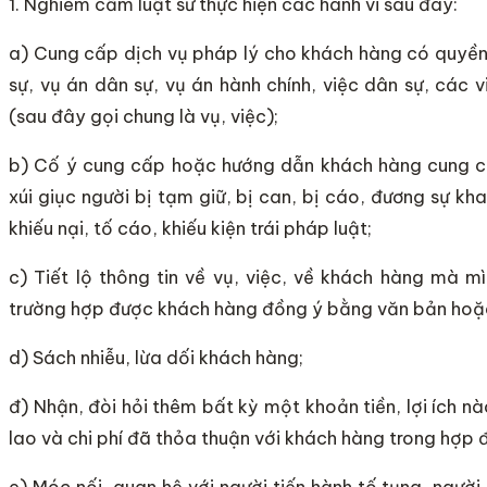
1. Nghiêm cấm luật sư thực hiện các hành vi sau đây:
a) Cung cấp dịch vụ pháp lý cho khách hàng có quyền l
sự, vụ án dân sự, vụ án hành chính, việc dân sự, các 
(sau đây gọi chung là vụ, việc);
b) Cố ý cung cấp hoặc hướng dẫn khách hàng cung cấp 
xúi giục người bị tạm giữ, bị can, bị cáo, đương sự kha
khiếu nại, tố cáo, khiếu kiện trái pháp luật;
c) Tiết lộ thông tin về vụ, việc, về khách hàng mà mì
trường hợp được khách hàng đồng ý bằng văn bản hoặc
d) Sách nhiễu, lừa dối khách hàng;
đ) Nhận, đòi hỏi thêm bất kỳ một khoản tiền, lợi ích 
lao và chi phí đã thỏa thuận với khách hàng trong hợp 
e) Móc nối, quan hệ với người tiến hành tố tụng, ngườ