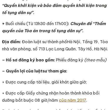
“Quyền khởi kiện và bảo đảm quyền khởi kiện trong
tố tụng dân sự”.
+
Buổi chiều (Từ 13h30 đến 17h00)
:
Chuyên đề “Thẩm
quyền của Tòa án trong tố tụng dân sự”.
Địa điểm:
Đoàn luật sư thành phốHà Nội, Tầng 19, Tòa
nhà văn phòng, số 713 Lạc Long Quân, Tây Hồ, Hà Nội.
– Hồ sơ đăng ký bao gồm:
Phiếu đăng ký
(theo mẫu)
– Quyền lợi của luậtsư tham gia:
+ Được cung cấp tài liệu, giải khát giữa giờ;
+ Được cấp Giấy chứng nhận hoàn thành khóa bồi
dưỡng bắt buộc 08 giờ/năm
của năm 2017
.