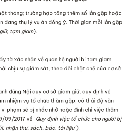
ột tháng; trường hợp tăng thêm số lần gặp hoặc
n đang thụ lý vụ án đồng ý. Thời gian mỗi lần gặp
 giữ, tạm giam
).
iấy tờ xác nhận về quan hệ người bị tạm giam
ải chịu sự giám sát, theo dõi chặt chẽ của cơ sở
nh đúng Nội quy cơ sở giam giữ, quy định về
àm nhiệm vụ tổ chức thăm gặp; có thái độ văn
p vi phạm sẽ bị nhắc nhở hoặc đình chỉ việc thăm
9/09/2017 về “
Quy định việc tổ chức cho người bị
, nhận thư, sách, báo, tài liệu
”).