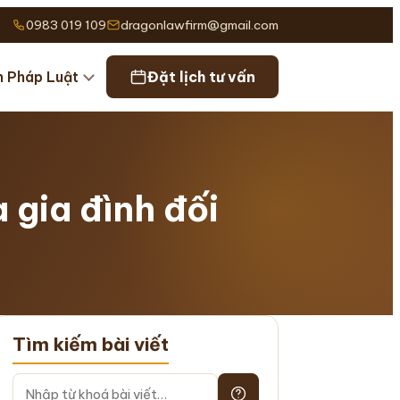
0983 019 109
dragonlawfirm@gmail.com
n Pháp Luật
Đặt lịch tư vấn
 gia đình đối
Tìm kiếm bài viết