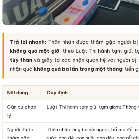
Trả lời nhanh:
Thân nhân được thăm gặp người b
không quá một giờ
, theo Luật Thi hành tạm giữ, 
tùy thân
và giấy tờ xác nhận quan hệ với người bị
nhận quà
không quá ba lần trong một tháng
; tiền 
Nội dung
Quy định
Căn cứ pháp
Luật Thi hành tạm giữ, tạm giam; Thôn
lý
Người được
Thân nhân: ông bà nội ngoại; bố mẹ đẻ, n
thăm gặp
ruột; con đẻ, con nuôi, con dâu, con rể; c