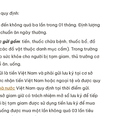
quy định:
đến không quá ba lần trong 01 tháng. Định lượng
u chuẩn ăn ngày thường.
c gửi gồm
: tiền, thuốc chữa bệnh, thuốc bổ, đồ
rừ các đồ vật thuộc danh mục cấm). Trong trường
 sức khỏe cho người bị tạm giam, thủ trưởng cơ
ồ ăn, uống.
i là tiền Việt Nam và phải gửi lưu ký tại cơ sở
ợc nhận tiền Việt Nam hoặc ngoại tệ và được quy
hà nước
Việt Nam quy định tại thời điểm gửi.
sở giam giữ có trách nhiệm mở sổ lưu ký để tiếp
ười bị tạm giam được sử dụng tiền lưu ký để mua
, uống được mua một lần không quá 03 lần tiêu