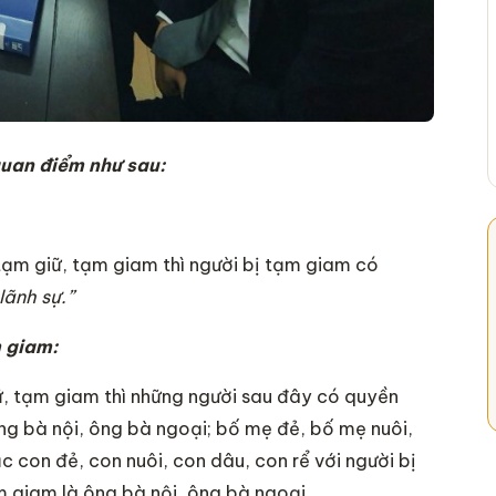
quan điểm như sau:
tạm giữ, tạm giam thì người bị tạm giam có
lãnh sự.”
 giam:
ữ, tạm giam thì những người sau đây có quyền
g bà nội, ông bà ngoại; bố mẹ đẻ, bố mẹ nuôi,
 con đẻ, con nuôi, con dâu, con rể với người bị
 giam là ông bà nội, ông bà ngoại.