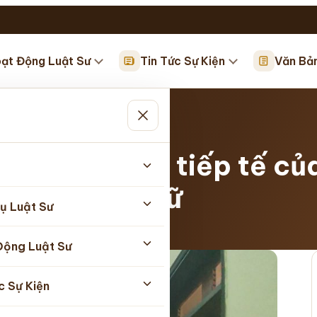
ạt Động Luật Sư
Tin Tức Sự Kiện
Văn Bả
ục thăm gặp, tiếp tế của
 giam, tạm giữ
ụ Luật Sư
07/2026
Động Luật Sư
c Sự Kiện