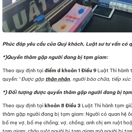
Phúc đáp yêu cầu của Quý khách, Luật sư tư vấn có 
*)Quyền thăm gặp người đang bị tạm giam:
Theo quy định tại
điểm d khoản 1 Điều 9
Luật Thi hành 
quyền: “
Được gặp
thân nhân
, người bào chữa, tiếp xúc 
*) Đối tượng được quyền thăm gặp người đang bị tạm
Theo quy định tại
khoản 8 Điều 3
Luật Thi hành tạm gi
thăm gặp người đang bị tạm giam: Người có quan hệ ôn
bố mẹ vợ, bố mẹ chồng; vợ, chồng; anh chị em ruột hoặc
tạm giam; cháu ruột người bị tạm giam mà người bị tạm