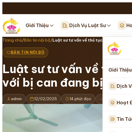
Giới Thiệu
Dịch Vụ Luật Sư
Ho
Trang chủ
/
Bản tin nội bộ
/
Luật sư tư vấn về thủ tục thăm gặp,…
BẢN TIN NỘI BỘ
Luật sư tư vấn về thủ t
Giới Thiệu
với bị can đang bị tạm
Dịch V
admin
12/02/2025
14 phút đọc
Cập nhật 22/
Hoạt 
Tin Tứ