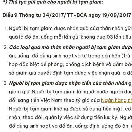
*) Thủ tục gửi quà cho người bị tạm giam:
Điều 9 Thông tư 34/2017/TT-BCA ngày 19/09/2017
Người bị tạm giam được nhận quà của thân nhân gửi 
quà là đồ ăn, uống mỗi lần gửi không quá 03 lần tiê
Các loại quà mà thân nhân
người bị tạm giam đượ
ăn, uống, đồ dùng sinh hoạt và tư trang cá nhân (t
hợp đặc biệt để phòng, chống dịch bệnh và đảm bảo
sở giam giữ quyết định tạm dừng việc nhận quà là đ
Người bị tạm giam được nhận tiền của thân nhân
gử
giam giữ. Người bị tạm giam là người nước ngoài đư
đổi sang tiền Việt Nam theo tỷ giá của
Ngân hàng n
Người bị tạm giam không được sử dụng tiền mặt, cơ 
nhận, theo dõi, quản lý việc sử dụng tiền lưu ký. Ng
đồ dùng sinh hoạt và đồ ăn, uống; định lượng đồ ăn