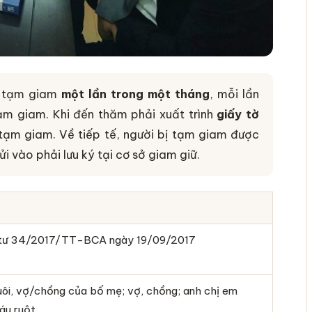
ị tạm giam
một lần trong một tháng
, mỗi lần
tạm giam. Khi đến thăm phải xuất trình
giấy tờ
 tạm giam. Về tiếp tế, người bị tạm giam được
gửi vào phải lưu ký tại cơ sở giam giữ.
g tư 34/2017/TT-BCA ngày 19/09/2017
uôi, vợ/chồng của bố mẹ; vợ, chồng; anh chị em
háu ruột