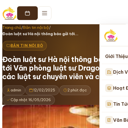
Trang chủ
/
Bản tin nội bộ
/
Đoàn luật sư Hà nội thông báo gửi tới…
BẢN TIN NỘI BỘ
Giới Thiệu
Đoàn luật sư Hà nội thông báo gửi
tới Văn phòng luật sư Dragon cùng
Dịch V
các luật sư chuyên viên và cộng sự
Hoạt 
admin
12/02/2025
2 phút đọc
Cập nhật 16/05/2026
Tin Tứ
Văn B