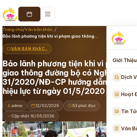
Trang chủ
/
Văn bản khác..
/
Bảo lãnh phương tiện khi vi phạm giao thông…
VĂN BẢN KHÁC..
Giới Thiệu
Bảo lãnh phương tiện khi vi phạm
giao thông đường bộ có Nghị Định
Dịch V
31/2020/NĐ-CP hướng dẫn có
hiệu lực từ ngày 01/5/2020
Hoạt 
admin
12/02/2025
53 phút đọc
Tin Tứ
Cập nhật 16/05/2026
Văn B