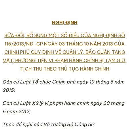
NGHỊ ĐỊNH
SỬA ĐỔI, BỔ SUNG MỘT SỐ ĐIỀU CỦA NGHỊ ĐỊNH SỐ
115/2013/NĐ-CP NGÀY 03 THÁNG 10 NĂM 2013 CỦA
CHÍNH PHỦ QUY ĐỊNH VỀ QUẢN LÝ, BẢO QUẢN TANG
VẬT, PHƯƠNG TIỆN VI PHẠM HÀNH CHÍNH BỊ TẠM GIỮ,
TỊCH THU THEO THỦ TỤC HÀNH CHÍNH
Căn cứ Luật Tổ chức Chí
nh phủ ngày 19 tháng 6 năm
2015;
Căn cứ Luật Xử lý vi
phạm hành chí
nh ngày 20 tháng
6 năm 2012;
Theo đề nghị của Bộ trưởng Bộ Công an;