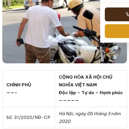
CỘNG HÒA XÃ HỘI CHỦ
CHÍNH PHỦ
NGHĨA VIỆT NAM
——-
Độc lập – Tự do – Hạnh phúc
—————
Hà Nội, ngày 0
5 tháng 3
năm
Số: 31/2020/NĐ-CP
2020