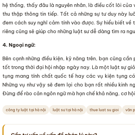
hệ thống, thấy đâu là nguyên nhân, là điều cốt lõi củ
thu thập thông tin tiếp. Tất cả những sự tư duy này 
đem cách suy nghĩ cảm tính vào được. Sự hiểu biết về 
riêng cũng sẽ giúp cho những luật sư dễ dàng tìm ra ng
4. Ngoại ngữ:
Bên cạnh những điều kiện, kỹ năng trên, bạn cũng cần 
tốt trong thời đại hội nhập ngày nay. Là một luật sự gi
tụng mang tính chất quốc tế hay các vụ kiện tụng c
Những vụ như vậy sẽ đem lại cho bạn rất nhiều kinh 
Đừng để rào cản ngôn ngữ mà hạn chế khả năng, cơ hội
công ty luật tại hà nội
luật sư tại hà nội
thue luat su gioi
văn p
Cần tư vấn về vấn đề pháp lý này?