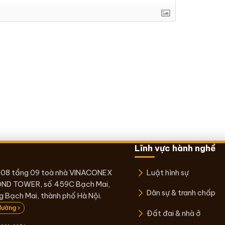
Lĩnh vực hành nghề
 08 tầng 09 toà nhà VINACONEX
Luật hình sự
ND TOWER, số 459C Bạch Mai,
Dân sự & tranh chấp
 Bạch Mai, thành phố Hà Nội.
đường ›
Đất đai & nhà ở