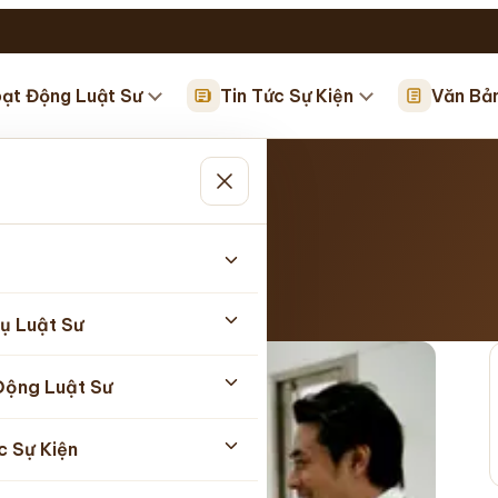
ạt Động Luật Sư
Tin Tức Sự Kiện
Văn Bả
ỏi
5/2026
ụ Luật Sư
Động Luật Sư
c Sự Kiện