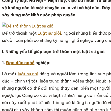
Công ty luật Hà Nội – Hiện nay, việc cá nhân, tổ ch
vệ không còn là một chuyện xa lạ với xã hội nữa. Đây
xây dựng một Nhà nước pháp quyền.
Để trở thành một
Luật sư giỏi
, ngoài những kiến thức p
sư còn cần phải có những kỹ năng nghề nghiệp vững ch
I. Những yếu tố giúp bạn trở thành một luật sư giỏi:
1.
Đạo đức nghề
nghiệp:
Là một
luật sư nói
riêng và người làm trong lĩnh vực p
đức – chính trị tốt, luôn trung thành với sự thật. Người 
những người có thể đổi trắng thay đen, biến một người c
ngược lại. Cũng có câu ví luật sư như những con rắn có 
nói này xuất phát từ hiện tượng có không ít người đã 
người như vậy không sớm thì muộn cũng sẽ bị pháp lu