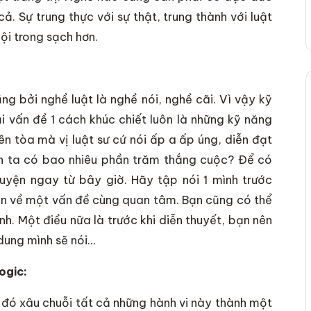
ả. Sự trung thực với sự thật, trung thành với luật
ội trong sạch hơn.
ng bởi nghề luật là nghề nói, nghề cãi. Vì vậy kỹ
i vấn đề 1 cách khúc chiết luôn là những kỹ năng
ên tòa mà vị luật sư cứ nói ấp a ấp úng, diễn đạt
nh ta có bao nhiêu phần trăm thắng cuộc? Để có
uyện ngay từ bây giờ. Hãy tập nói 1 mình trước
uận về một vấn đề cùng quan tâm. Bạn cũng có thể
h. Một điều nữa là trước khi diễn thuyết, bạn nên
 dung mình sẽ nói…
ogic:
u đó xâu chuỗi tất cả những hành vi này thành một