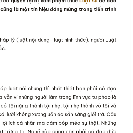
ức có quyền lợi bị xâm phạm thuê
Luật sư
để bảo
 cũng là một tín hiệu đáng mừng trong tiến trình
háp lý (luật nội dung- luật hình thức), người Luật
ắc.
háp luật nói chung thì nhất thiết bạn phải có đạo
ta vẫn ví những người làm trong lĩnh vực tư pháp là
ó tội nặng thành tội nhẹ, tội nhẹ thành vô tội và
cái lưỡi không xương uốn éo sẵn sàng giối trá. Câu
vì lợi ích cá nhân mà dám bóp méo sự thật. Những
ật trừng trị. Nghề nào cũng cần phải có đạo đức