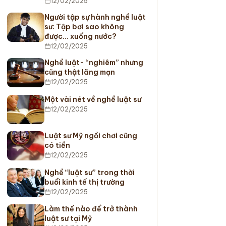
12/02/2025
Người tập sự hành nghề luật
sư: Tập bơi sao không
được… xuống nước?
12/02/2025
Nghề luật- “nghiêm” nhưng
cũng thật lãng mạn
12/02/2025
Một vài nét về nghề luật sư
12/02/2025
Luật sư Mỹ ngồi chơi cũng
có tiền
12/02/2025
Nghề “luật sư” trong thời
buổi kinh tế thị trường
12/02/2025
Làm thế nào để trở thành
luật sư tại Mỹ