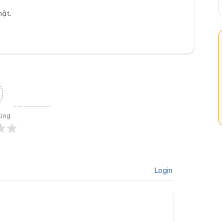
mật.
ting
Login