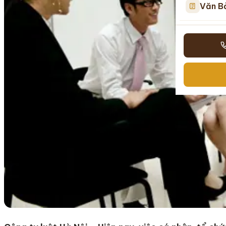
Văn B