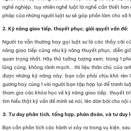
nghề nghiệp, tuy nhiên nghề luật là nghề cần thiết hơn c
pháp của những người luật sư sẽ góp phần làm cho xã h
2. Kỹ năng giao tiếp, thuyết phục, giải quyết vấn đề:
Người ta vẫn thường hay gọi luật sư là các thầy cãi cũ
năng giao tiếp cũng như kỹ năng thuyết phục, diễn giả
quan trọng nhất. Hãy thử tưởng tượng xem, trong 1 phi
lủng củng, không rành mạch… thì liệu thân chủ của a
được những kỹ năng này, bạn cần phải chịu khó rèn l
gương hay cùng 1 vài người bạn tập hợp lại để tranh l
tham gia các khóa học về kỹ năng giao tiếp, thuyết trìn
tìm hiểu thật kỹ vấn đề mình sẽ nói, lên dàn bài cho nội
3. Tư duy phân tích, tổng hợp, phán đoán, và tư duy l
Bạn cần phân tích các hành vi xảy ra trong vụ kiện, sa