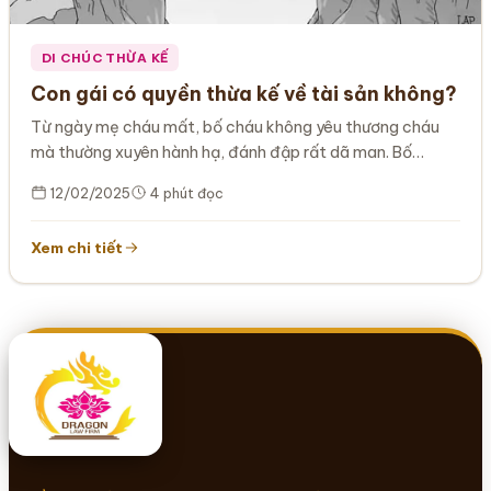
DI CHÚC THỪA KẾ
Con gái có quyền thừa kế về tài sản không?
Từ ngày mẹ cháu mất, bố cháu không yêu thương cháu
mà thường xuyên hành hạ, đánh đập rất dã man. Bố…
12/02/2025
4 phút đọc
Xem chi tiết