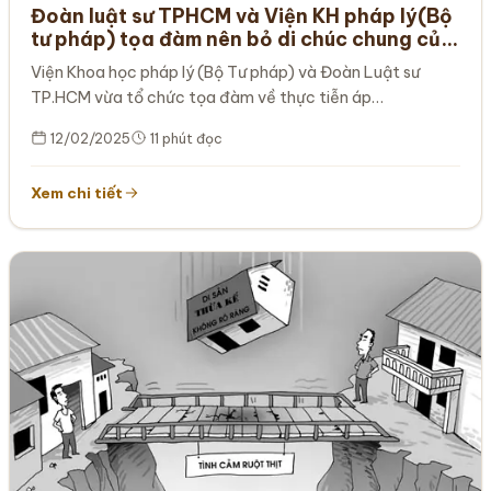
Đoàn luật sư TPHCM và Viện KH pháp lý(Bộ
tư pháp) tọa đàm nên bỏ di chúc chung của
vợ chồng?
Viện Khoa học pháp lý (Bộ Tư pháp) và Đoàn Luật sư
TP.HCM vừa tổ chức tọa đàm về thực tiễn áp…
12/02/2025
11 phút đọc
Xem chi tiết