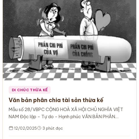
DI CHÚC THỪA KẾ
Văn bản phân chia tài sản thừa kế
Mẫu số 28/VBPC CỘNG HOÀ XÃ HỘI CHỦ NGHĨA VIỆT
NAM Độc lập – Tự do – Hạnh phúc VĂN BẢN PHÂN…
12/02/2025
3 phút đọc