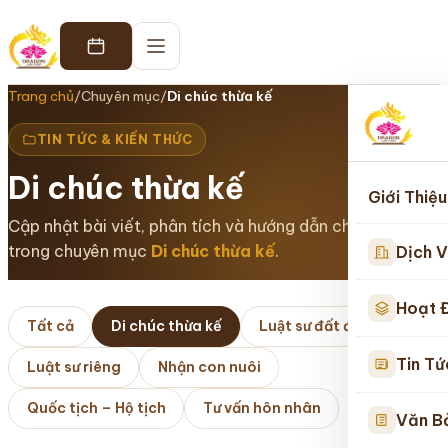
Trang chủ
/
Chuyên mục
/
Di chúc thừa kế
TIN TỨC & KIẾN THỨC
Di chúc thừa kế
Giới Thiệu
Cập nhật bài viết, phân tích và hướng dẫn chuyên sâu
trong chuyên mục
Di chúc thừa kế
.
Dịch V
Hoạt 
Tất cả
Di chúc thừa kế
Luật sư đất đai
Tin Tứ
Luật sư riêng
Nhận con nuôi
Quốc tịch – Hộ tịch
Tư vấn hôn nhân
Văn B