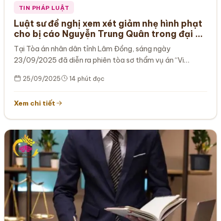
TIN PHÁP LUẬT
Luật sư đề nghị xem xét giảm nhẹ hình phạt
cho bị cáo Nguyễn Trung Quân trong đại án
Tập Đoàn Tuấn Ân và điện lực Bình Thuận
Tại Tòa án nhân dân tỉnh Lâm Đồng, sáng ngày
23/09/2025 đã diễn ra phiên tòa sơ thẩm vụ án “Vi
phạm…
25/09/2025
14 phút đọc
Xem chi tiết