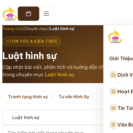
Trang chủ
/
Chuyên mục
/
Luật hình sự
TIN TỨC & KIẾN THỨC
Luật hình sự
Giới Thiệu
Cập nhật bài viết, phân tích và hướng dẫn chuyên sâu
trong chuyên mục
Luật hình sự
.
Dịch V
Hoạt 
Tranh tụng hình sự
Tư vấn Hình Sự
Tin Tứ
Tìm kiếm
Văn B