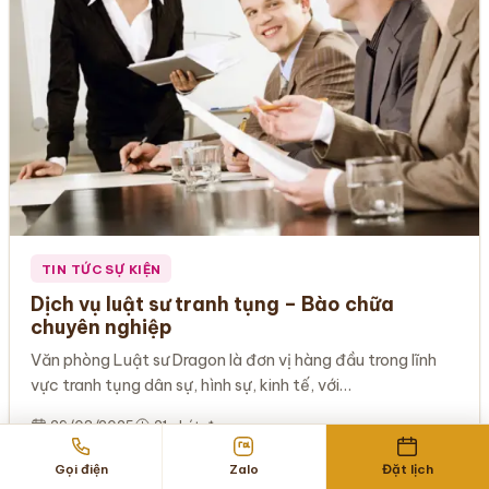
TIN TỨC SỰ KIỆN
Dịch vụ luật sư tranh tụng – Bào chữa
chuyên nghiệp
Văn phòng Luật sư Dragon là đơn vị hàng đầu trong lĩnh
vực tranh tụng dân sự, hình sự, kinh tế, với…
29/03/2025
21 phút đọc
Gọi điện
Zalo
Đặt lịch
Xem chi tiết