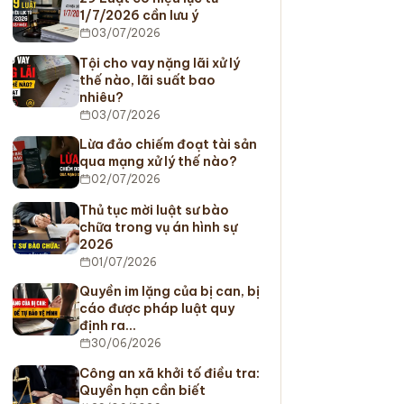
1/7/2026 cần lưu ý
03/07/2026
Tội cho vay nặng lãi xử lý
thế nào, lãi suất bao
nhiêu?
03/07/2026
Lừa đảo chiếm đoạt tài sản
qua mạng xử lý thế nào?
02/07/2026
Thủ tục mời luật sư bào
chữa trong vụ án hình sự
2026
01/07/2026
Quyền im lặng của bị can, bị
cáo được pháp luật quy
định ra…
30/06/2026
Công an xã khởi tố điều tra:
Quyền hạn cần biết