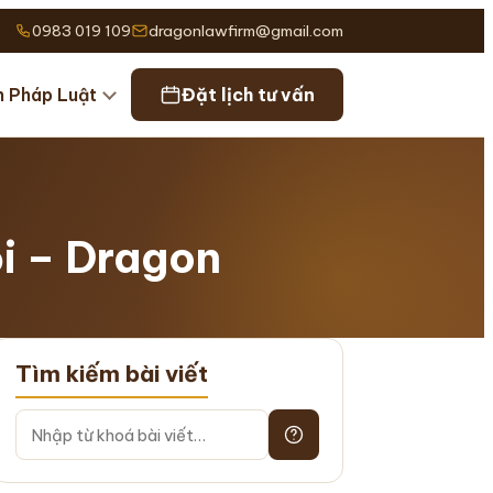
0983 019 109
dragonlawfirm@gmail.com
n Pháp Luật
Đặt lịch tư vấn
ội – Dragon
Tìm kiếm bài viết