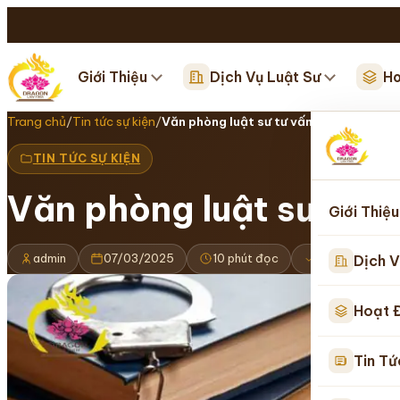
Giới Thiệu
Dịch Vụ Luật Sư
Ho
Trang chủ
/
Tin tức sự kiện
/
Văn phòng luật sư tư vấn luật hình sự…
TIN TỨC SỰ KIỆN
Văn phòng luật sư tư vấ
Giới Thiệu
admin
07/03/2025
10 phút đọc
Cập nhật 16/
Dịch V
Hoạt 
Tin Tứ