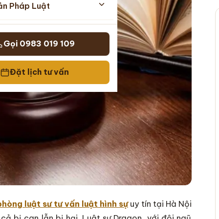
ản Pháp Luật
Gọi 0983 019 109
Đặt lịch tư vấn
hòng luật sư tư vấn luật hình sự
uy tín tại Hà Nội
ả bị can lẫn bị hại. Luật sư Dragon, với đội ngũ