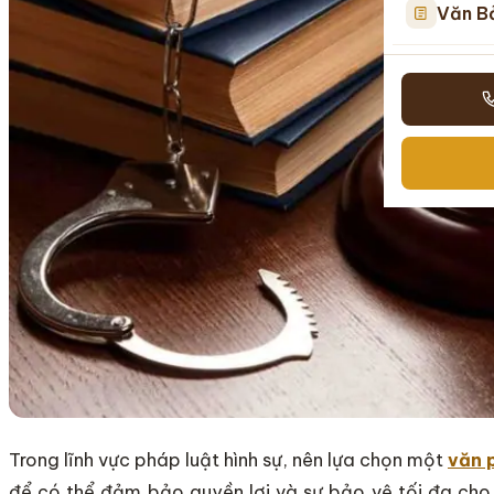
Văn B
Trong lĩnh vực pháp luật hình sự, nên lựa chọn một
văn p
để có thể đảm bảo quyền lợi và sự bảo vệ tối đa cho c