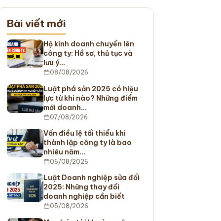
Bài viết mới
Hộ kinh doanh chuyển lên
công ty: Hồ sơ, thủ tục và
lưu ý…
08/08/2026
Luật phá sản 2025 có hiệu
lực từ khi nào? Những điểm
mới doanh…
07/08/2026
Vốn điều lệ tối thiểu khi
thành lập công ty là bao
nhiêu năm…
06/08/2026
Luật Doanh nghiệp sửa đổi
2025: Những thay đổi
doanh nghiệp cần biết
05/08/2026