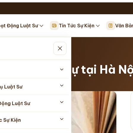
ạt Động Luật Sư
Tin Tức Sự Kiện
Văn Bả
n luật hình sự tại Hà N
05/2026
ụ Luật Sư
Động Luật Sư
c Sự Kiện