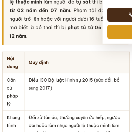
lệ thuộc mình
làm người đó
tự sát
thì bị
phạt tù
từ 02 năm đến 07 năm
. Phạm tội đối với 02
người trở lên hoặc với người dưới 16 tuổi, phụ nữ
mà biết là có thai thì bị
phạt tù từ 05 năm đến
12 năm
.
Nội
Quy định
dung
Căn
Điều 130 Bộ luật Hình sự 2015 (sửa đổi, bổ
cứ
sung 2017)
pháp
lý
Khung
Đối xử tàn ác, thường xuyên ức hiếp, ngược
hình
đãi hoặc làm nhục người lệ thuộc mình làm