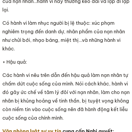
của nạn nhân…hành vi này thường kéo dài và lặp đi lặp
lại.
Có hành vi làm nhục người bị lệ thuộc: xúc phạm
nghiêm trọng đến danh dự, nhân phẩm của nạn nhân
như chửi bới, nhạo báng, miệt thị…và những hành vi
khác.
+ Hậu quả:
Các hành vi nêu trên dẫn đến hậu quả làm nạn nhân tự
chấm dứt cuộc sống của mình. Nói cách khác, hành vi
đó gây ức chế về tâm lý đôí với nạn nhân, làm cho nạn
nhân bị khủng hoảng về tinh thần, bị tuyệt vọng không
còn niềm tin vào cuộc sống nên đã hành động kết liễu
cuộc sống của chính mình.
Văn phòng luật sư uy tín
cung cấp Nghị quyết
: