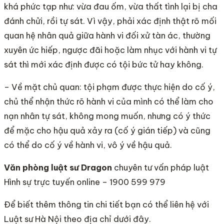
khá phức tạp như: vừa đau ốm, vừa thất tình lại bị cha
đánh chửi, rồi tự sát. Vì vậy, phải xác định thật rõ mối
quan hệ nhân quả giữa hành vi đối xử tàn ác, thường
xuyên ức hiếp, ngược đãi hoặc làm nhục với hành vi tự
sát thì mới xác định được có tội bức tử hay không.
– Về mặt chủ quan: tội phạm được thực hiện do cố ý,
chủ thể nhận thức rõ hành vi của mình có thể làm cho
nạn nhân tự sát, không mong muốn, nhưng có ý thức
để mặc cho hậu quả xảy ra (cố ý gián tiếp) và cũng
có thể do cố ý về hành vi, vô ý về hậu quả.
Văn phòng luật sư Dragon
chuyên tư vấn pháp luật
Hình sự trực tuyến online – 1900 599 979
Để biết thêm thông tin chi tiết bạn có thể liên hệ với
Luật sư Hà Nội theo địa chỉ dưới đây.