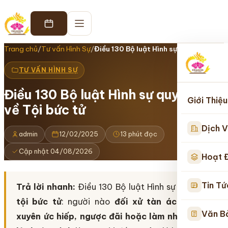
Trang chủ
/
Tư vấn Hình Sự
/
Điều 130 Bộ luật Hình sự quy định về…
TƯ VẤN HÌNH SỰ
Điều 130 Bộ luật Hình sự quy định
Giới Thiệu
về Tội bức tử
Dịch V
admin
12/02/2025
13 phút đọc
Cập nhật 04/08/2026
Hoạt 
Tin Tứ
Trả lời nhanh:
Điều 130 Bộ luật Hình sự quy định
tội bức tử
: người nào
đối xử tàn ác, thường
Văn B
xuyên ức hiếp, ngược đãi hoặc làm nhục người