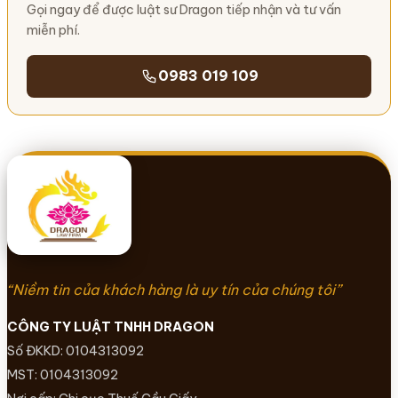
Gọi ngay để được luật sư Dragon tiếp nhận và tư vấn
miễn phí.
0983 019 109
“Niềm tin của khách hàng là uy tín của chúng tôi”
CÔNG TY LUẬT TNHH DRAGON
Số ĐKKD: 0104313092
MST: 0104313092