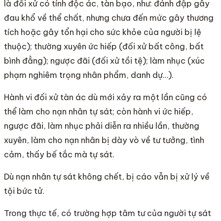
là đối xử có tính độc ác, tàn bạo, như: đánh đập gây
đau khổ về thể chất, nhưng chưa đến mức gây thương
tích hoặc gây tổn hại cho sức khỏe của người bị lệ
thuộc); thường xuyên ức hiếp (đối xử bất công, bất
bình đẳng); ngược đãi (đối xử tồi tệ); làm nhục (xúc
phạm nghiêm trọng nhân phẩm, danh dự…).
Hành vi đối xử tàn ác dù mới xảy ra một lần cũng có
thể làm cho nạn nhân tự sát; còn hành vi ức hiếp,
ngược đãi, làm nhục phải diễn ra nhiều lần, thường
xuyên, làm cho nạn nhân bị dày vò về tư tưởng, tình
cảm, thấy bế tắc mà tự sát.
Dù nạn nhân tự sát không chết, bị cáo vẫn bị xử lý về
tội bức tử.
Trong thực tế, có trường hợp tâm tư của người tự sát