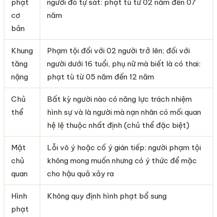
phạt
người đó tự sát: phạt tù từ 02 năm đến 07
cơ
năm
bản
Khung
Phạm tội đối với 02 người trở lên; đối với
tăng
người dưới 16 tuổi, phụ nữ mà biết là có thai:
nặng
phạt tù từ 05 năm đến 12 năm
Chủ
Bất kỳ người nào có năng lực trách nhiệm
thể
hình sự và là người mà nạn nhân có mối quan
hệ lệ thuộc nhất định (chủ thể đặc biệt)
Mặt
Lỗi vô ý hoặc cố ý gián tiếp: người phạm tội
chủ
không mong muốn nhưng có ý thức để mặc
quan
cho hậu quả xảy ra
Hình
Không quy định hình phạt bổ sung
phạt