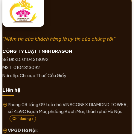
“Niềm tin của khách hàng là uy tín của chúng tôi”
CÔNG TY LUẬT TNHH DRAGON
Số ĐKKD: 0104313092
MST: 0104313092
Nơi cấp: Chi cục Thuế Cầu Giấy
Liên hệ
Phòng 08 tầng 09 toà nhà VINACONEX DIAMOND TOWER,
số 459C Bạch Mai, phường Bạch Mai, thành phố Hà Nội.
Chỉ đường ›
VPGD Hà Nội: