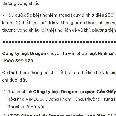
thương vong nhiều.
+ Hậu quả đặc biệt nghiêm trọng (quy định ở điều 250, 
khoản 2) thể hiện như: đơn vị không hoàn thành nhiệm vụ
thương vong nhiều, bị thiệt hại lớn về vũ khí, phương tiệ
====================================
Công ty luật Dragon
chuyên tư vấn pháp
luật Hình sự
t
1900 599 979
Để biết thêm thông tin chi tiết bạn có thể liên hệ với
Luậ
chỉ dưới đây.
Trụ sở chính
Công ty
luật Dragon
tại
quận Cầu Giấ
Tòa nhà VIMECO, Đường Phạm Hùng, Phường Trung 
Thành phố Hà Nội.
VPĐD
Công ty luật Dragon
tại quận Long Biên
: Số