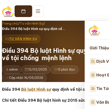
Trang chủ
/
Tư vấn Hình Sự
/
Điều 394 Bộ luật Hình sự quy định về…
TƯ VẤN HÌNH SỰ
Giới Thiệu
Điều 394 Bộ luật Hình sự quy định
về tội chống mệnh lệnh
Dịch V
admin
12/02/2025
12 phút đọc
Hoạt 
Cập nhật 16/05/2026
Tin Tứ
Điều 394
Bộ luật Hình sự
quy định về tội chống mệnh 
Chi tiết Điều 394 Bộ luật hình sự 2015 sửa đổi bổ sun
Văn B