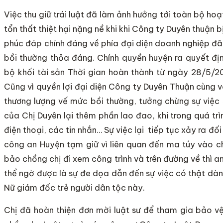
Việc thu giữ trái luật đã làm ảnh hưởng tới toàn bộ h
tổn thất thiệt hại nặng nề khi khi Công ty Duyên thuận b
phúc đáp chính đáng về phía đại diện doanh nghiệp đã 
bồi thường thỏa đáng. Chính quyền huyện ra quyết đ
bộ khối tài sản Thời gian hoàn thành từ ngày 28/5/
Cũng vì quyền lợi đại diện Công ty Duyên Thuận cùng 
thương lượng vế mức bồi thường, tưởng chừng sự việc
của Chị Duyên lại thêm phần lao đao, khi trong quá tr
điện thoại, các tin nhắn… Sự việc lại tiếp tục xảy ra đố
công an Huyện tạm giữ vì liên quan đến ma túy vào c
bảo chồng chị đi xem công trình và trên đường về thì 
thể ngờ được là sự đe dọa dẫn đến sự việc có thật dành
Nữ giám đốc trẻ người dân tộc này.
Chị đã hoàn thiện đơn mời luật sư để tham gia bảo v