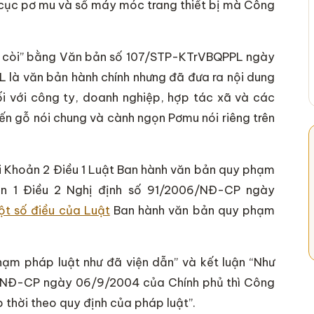
h cục pơ mu và số máy móc trang thiết bị mà Công
uýt còi” bằng Văn bản số 107/STP-KTrVBQPPL ngày
 là văn bản hành chính nhưng đã đưa ra nội dung
 với công ty, doanh nghiệp, hợp tác xã và các
ến gỗ nói chung và cành ngọn Pơmu nói riêng trên
i Khoản 2 Điều 1 Luật Ban hành văn bản quy phạm
n 1 Điều 2 Nghị định số 91/2006/NĐ-CP ngày
một số điều của Luật
Ban hành văn bản quy phạm
ạm pháp luật như đã viện dẫn” và kết luận “Như
6/NĐ-CP ngày 06/9/2004 của Chính phủ thì Công
p thời theo quy định của pháp luật”.