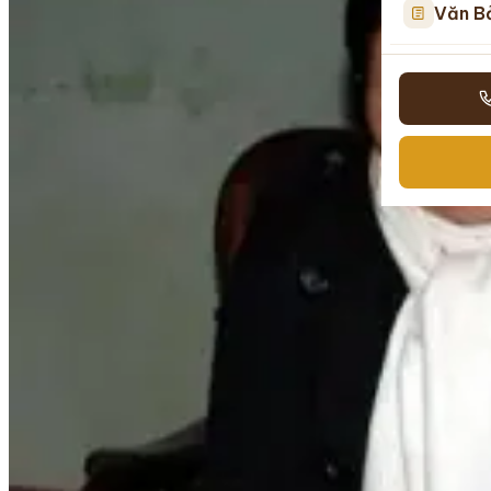
Văn B