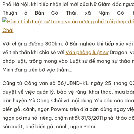
Phố Hà Nội, khi tiếp nhận lời mời của Nữ Giám đốc ng
Thuận ở Bản Có Thái, xã Nậm Có, Hu
Với chặng đường 300km, ở Bản nghèo khi tiếp xúc với 
về tinh thần khi chia sẽ với
Văn phòng luật sư
Dragon, vớ
pháp luật, trông mong vào Luật sư để mong sự tháo n
Mình đang trên bờ vực thẳm…
Cũng từ Công văn số 56/UBND-KL ngày 25 tháng 03
duyệt về việc quản lý, bảo vệ rừng, khai thác, mua b
bàn huyện Mù Cang Chải với nội dung Yêu cầu các doa
biến gỗ, cành, ngọn Powmu trên địa bàn dừng ngay việc
ngọn pơ mu nói riêng, chậm nhất 31/3/2011 phải tháo d
sản xuất, chế biến gỗ, cành, ngọn Pơmu