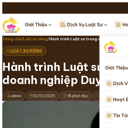
Giới Thiệu
Dịch Vụ Luật Sư
Ho
Trang chủ
/
Luật sư riêng
/
Hành trình Luật sư trong vụ án cưỡng c
LUẬT SƯ RIÊNG
Hành trình Luật sư tro
Giới Thiệu
doanh nghiệp Duyên t
Dịch V
admin
12/02/2025
18 phút đọc
Cập nhật 16/
Hoạt 
Tin Tứ