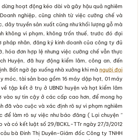
ị dừng hoạt động kéo dài và gây hậu quả nghiêm
Doanh nghiệp, cũng chính từ việc cưỡng chế và
c, dây truyền sản xuất cũng như khối lượng gỗ mà
h không vi phạm, không trốn thuế, trước đó đại
tờ pháp nhân, đăng ký kinh doanh của công ty đủ
tờ, hóa đơn hợp lệ nhưng việc cưỡng chế vẫn thực
tịch Huyện, đã huy động kiểm lâm, công an, đến
 định. Bất ngờ ập xuống nhà xưởng khi mà
người đại
áy móc, tài sản bao gồm 16 máy dập hạt, 01 máy
 về tập kết ở trụ ở UBND huyện và hạt kiểm lâm
ờ vào sự tin cậy ở các cấp cao hơn, để mong họ
nh đã vào cuộc và xác định rõ sự vi phạm nghiêm
 để làm rõ sự việc như báo đăng ( Lại chuyện ”
ạo và có kết luật số 29/BCKL-TTr ngày 27/3/2012
nại cảu bà Đinh Thị Duyên-Giám đốc Công ty TNHH