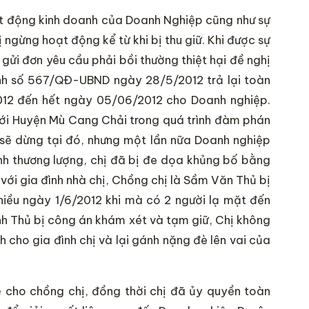
oạt động kinh doanh của Doanh Nghiệp cũng như sự
ị ngừng hoạt động kể từ khi bị thu giữ. Khi được sự
gửi đơn yêu cầu phải bồi thường thiệt hại đề nghị
ịnh số 567/QĐ-UBND ngày 28/5/2012 trả lại toàn
2012 đến hết ngày 05/06/2012 cho Doanh nghiệp.
với Huyện Mù Cang Chải trong quá trình đàm phán
 sẽ dừng tại đó, nhưng một lần nữa Doanh nghiệp
ình thương lượng, chị đã bị đe dọa khủng bố bằng
i với gia đình nhà chị, Chồng chị là Sầm Văn Thủ bị
hiều ngày 1/6/2012 khi mà có 2 người lạ mặt đến
anh Thủ bị công án khám xét và tạm giữ, Chị không
 cho gia đình chị và lại gánh nặng đè lên vai của
ệ cho chồng chị, đồng thời chị đã ủy quyền toàn