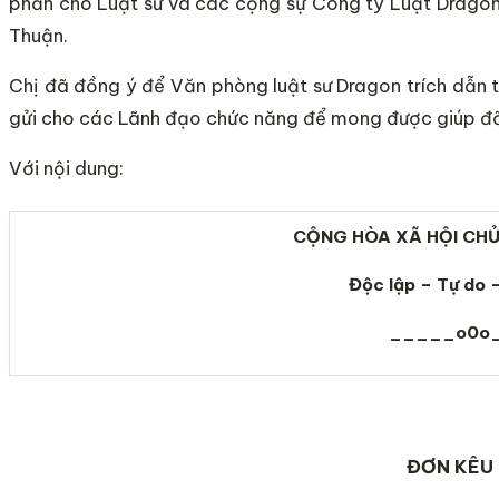
phần cho Luật sư và các cộng sự Công ty Luật Dragon
Thuận.
Chị đã đồng ý để Văn phòng luật sư Dragon trích dẫn 
gửi cho các Lãnh đạo chức năng để mong được giúp đ
Với nội dung:
CỘNG HÒA XÃ HỘI CHỦ
Độc lập – Tự do 
_____o0o
ĐƠN KÊU