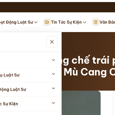
ạt Động Luật Sư
Tin Tức Sự Kiện
Văn Bả
hế…
ng vụ án cưỡng chế trái 
huận ở Huyện Mù Cang 
ụ Luật Sư
05/2026
Động Luật Sư
c Sự Kiện