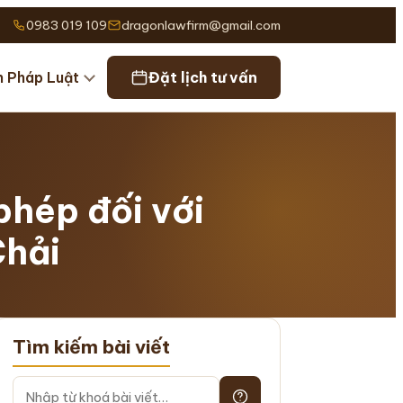
0983 019 109
dragonlawfirm@gmail.com
n Pháp Luật
Đặt lịch tư vấn
phép đối với
Chải
Tìm kiếm bài viết