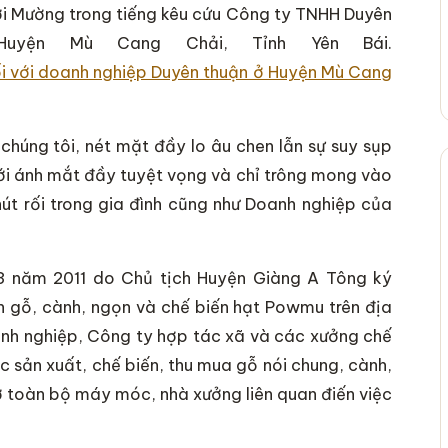
ười Mường trong tiếng kêu cứu Công ty TNHH Duyên
yện Mù Cang Chải, Tỉnh Yên Bái.
chúng tôi, nét mặt đầy lo âu chen lẫn sự suy sụp
i ánh mắt đầy tuyệt vọng và chỉ trông mong vào
út rối trong gia đình cũng như Doanh nghiệp của
 năm 2011 do Chủ tịch Huyện Giàng A Tông ký
án gỗ, cành, ngọn và chế biến hạt Powmu trên địa
nh nghiệp, Công ty hợp tác xã và các xưởng chế
 sản xuất, chế biến, thu mua gỗ nói chung, cành,
ỡ toàn bộ máy móc, nhà xưởng liên quan điến việc