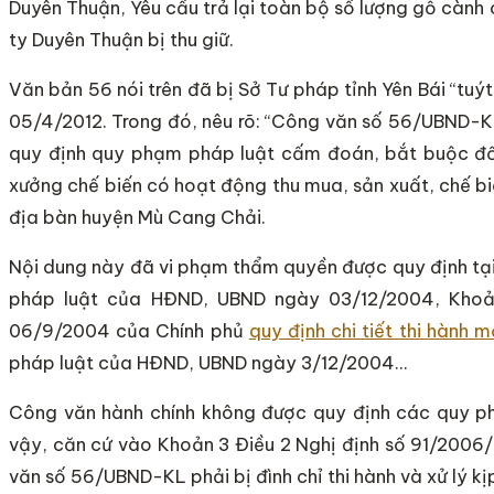
Duyên Thuận, Yêu cầu trả lại toàn bộ số lượng gỗ càn
ty Duyên Thuận bị thu giữ.
Văn bản 56 nói trên đã bị Sở Tư pháp tỉnh Yên Bái “t
05/4/2012. Trong đó, nêu rõ: “Công văn số 56/UBND-KL
quy định quy phạm pháp luật cấm đoán, bắt buộc đối
xưởng chế biến có hoạt động thu mua, sản xuất, chế bi
địa bàn huyện Mù Cang Chải.
Nội dung này đã vi phạm thẩm quyền được quy định tạ
pháp luật của HĐND, UBND ngày 03/12/2004, Khoả
06/9/2004 của Chính phủ
quy định chi tiết thi hành 
pháp luật của HĐND, UBND ngày 3/12/2004…
Công văn hành chính không được quy định các quy ph
vậy, căn cứ vào Khoản 3 Điều 2 Nghị định số 91/200
văn số 56/UBND-KL phải bị đình chỉ thi hành và xử lý kị