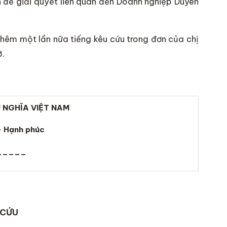
 để giải quyết liên quan đến Doanh nghiệp Duyên
thêm một lần nữa tiếng kêu cứu trong đơn của chị
ỡ.
 NGHĨA VIỆT NAM
– Hạnh phúc
_____
 CỨU