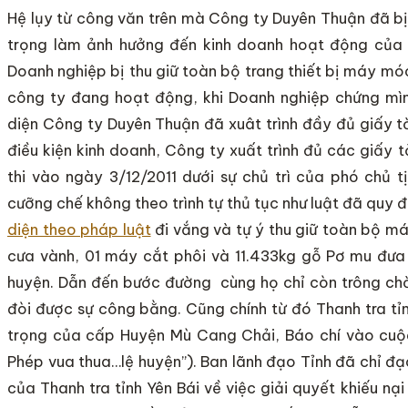
Hệ lụy từ công văn trên mà Công ty Duyên Thuận đã b
trọng làm ảnh hưởng đến kinh doanh hoạt động của 
Doanh nghiệp bị thu giữ toàn bộ trang thiết bị máy mó
công ty đang hoạt động, khi Doanh nghiệp chứng mìn
diện Công ty Duyên Thuận đã xuât trình đầy đủ giấy 
điều kiện kinh doanh, Công ty xuất trình đủ các giấy 
thi vào ngày 3/12/2011 dưới sự chủ trì của phó chủ 
cưỡng chế không theo trình tự thủ tục như luật đã quy
diện theo pháp luật
đi vắng và tự ý thu giữ toàn bộ m
cưa vành, 01 máy cắt phôi và 11.433kg gỗ Pơ mu đưa
huyện. Dẫn đến bước đường cùng họ chỉ còn trông ch
đòi được sự công bằng. Cũng chính từ đó Thanh tra tỉ
trọng của cấp Huyện Mù Cang Chải, Báo chí vào cuộc
Phép vua thua…lệ huyện”). Ban lãnh đạo Tỉnh đã chỉ đ
của Thanh tra tỉnh Yên Bái về việc giải quyết khiếu 