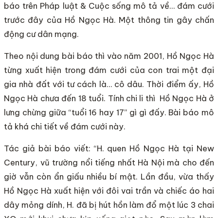
báo trên Pháp luật & Cuộc sống mô tả về… đám cưới
trước đây của Hồ Ngọc Hà. Một thông tin gây chấn
động cư dân mạng.
Theo nội dung bài báo thì vào năm 2001, Hồ Ngọc Hà
từng xuất hiện trong đám cưới của con trai một đại
gia nhà đất với tư cách là… cô dâu. Thời điểm ấy, Hồ
Ngọc Hà chưa đến 18 tuổi. Tính chi li thì Hồ Ngọc Hà ở
lưng chừng giữa “tuổi 16 hay 17” gì gì đấy. Bài báo mô
tả khá chi tiết về đám cưới này.
Tác giả bài báo viết: “H. quen Hồ Ngọc Hà tại New
Century, vũ trường nổi tiếng nhất Hà Nội mà cho đến
giờ vẫn còn ẩn giấu nhiều bí mật. Lần đầu, vừa thấy
Hồ Ngọc Hà xuất hiện với đôi vai trần và chiếc áo hai
dây mỏng dính, H. đã bị hút hồn làm đổ một lúc 3 chai