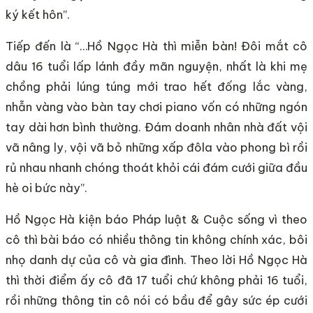
ký kết hôn”.
Tiếp đến là “…Hồ Ngọc Hà thì miễn bàn! Đôi mắt cô
dâu 16 tuổi lấp lánh đầy mãn nguyện, nhất là khi mẹ
chồng phải lúng túng mới trao hết đống lắc vàng,
nhẫn vàng vào bàn tay chơi piano vốn có những ngón
tay dài hơn bình thường. Đám doanh nhân nhà đất vội
vã nâng ly, vội vã bỏ những xấp đôla vào phong bì rồi
rủ nhau nhanh chóng thoát khỏi cái đám cưới giữa đầu
hè oi bức này”.
Hồ Ngọc Hà kiện báo Pháp luật & Cuộc sống vì theo
cô thì bài báo có nhiều thông tin không chính xác, bôi
nhọ danh dự của cô và gia đình. Theo lời Hồ Ngọc Hà
thì thời điểm ấy cô đã 17 tuổi chứ không phải 16 tuổi,
rồi những thông tin cô nói có bầu để gây sức ép cưới