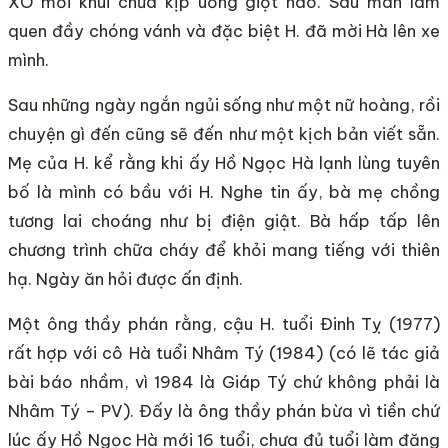
XO mới khui chưa kịp uống giọt nào. Sau màn làm
quen đầy chóng vánh và đặc biệt H. đã mời Hà lên xe
mình.
Sau những ngày ngắn ngủi sống như một nữ hoàng, rồi
chuyện gì đến cũng sẽ đến như một kịch bản viết sẵn.
Mẹ của H. kể rằng khi ấy Hồ Ngọc Hà lạnh lùng tuyên
bố là mình có bầu với H. Nghe tin ấy, bà mẹ chồng
tương lai choáng như bị điện giật. Bà hấp tấp lên
chương trình chữa cháy để khỏi mang tiếng với thiên
hạ. Ngày ăn hỏi được ấn định.
Một ông thầy phán rằng, cậu H. tuổi Đinh Tỵ (1977)
rất hợp với cô Hà tuổi Nhâm Tý (1984) (có lẽ tác giả
bài báo nhầm, vì 1984 là Giáp Tý chứ không phải là
Nhâm Tý – PV). Đấy là ông thầy phán bừa vì tiền chứ
lúc ấy Hồ Ngọc Hà mới 16 tuổi, chưa đủ tuổi làm đăng