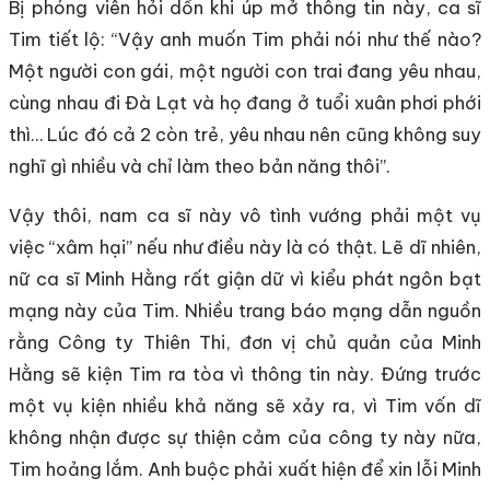
Bị phóng viên hỏi dồn khi úp mở thông tin này, ca sĩ
Tim tiết lộ: “Vậy anh muốn Tim phải nói như thế nào?
Một người con gái, một người con trai đang yêu nhau,
cùng nhau đi Đà Lạt và họ đang ở tuổi xuân phơi phới
thì… Lúc đó cả 2 còn trẻ, yêu nhau nên cũng không suy
nghĩ gì nhiều và chỉ làm theo bản năng thôi”.
Vậy thôi, nam ca sĩ này vô tình vướng phải một vụ
việc “xâm hại” nếu như điều này là có thật. Lẽ dĩ nhiên,
nữ ca sĩ Minh Hằng rất giận dữ vì kiểu phát ngôn bạt
mạng này của Tim. Nhiều trang báo mạng dẫn nguồn
rằng Công ty Thiên Thi, đơn vị chủ quản của Minh
Hằng sẽ kiện Tim ra tòa vì thông tin này. Đứng trước
một vụ kiện nhiều khả năng sẽ xảy ra, vì Tim vốn dĩ
không nhận được sự thiện cảm của công ty này nữa,
Tim hoảng lắm. Anh buộc phải xuất hiện để xin lỗi Minh