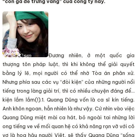
“con gà đẻ trứng vàng” của công ty này.
Đương nhiên, ở một quốc gia
thượng tôn pháp luật, thì khi không thể giải quyết
bằng lý lẽ, mọi người có thể nhờ Tòa án phân xử.
Nhưng phía sau các vụ “đòi kiện” của những người nổi
tiếng trong làng giải trí, thì có nhiều chuyện đáng để…
kiện lắm lắm(!).1. Quang Dũng vốn là ca sĩ kín tiếng.
Anh khôn ngoan, hẳn nhiên là như vậy. Cứ nhìn vào việc
Quang Dũng miệt mài ca hát, bỏ ngoài tai những lời
ong tiếng ve về mối quan hệ có khả năng rạn vỡ với cô
vợ là hoa hậu người Việt, sẽ thấy Quang Dũng “sống