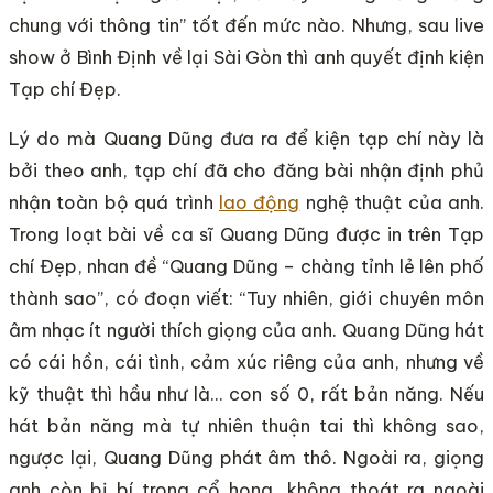
chung với thông tin” tốt đến mức nào. Nhưng, sau live
show ở Bình Định về lại Sài Gòn thì anh quyết định kiện
Tạp chí Đẹp.
Lý do mà Quang Dũng đưa ra để kiện tạp chí này là
bởi theo anh, tạp chí đã cho đăng bài nhận định phủ
nhận toàn bộ quá trình
lao động
nghệ thuật của anh.
Trong loạt bài về ca sĩ Quang Dũng được in trên Tạp
chí Đẹp, nhan đề “Quang Dũng – chàng tỉnh lẻ lên phố
thành sao”, có đoạn viết: “Tuy nhiên, giới chuyên môn
âm nhạc ít người thích giọng của anh. Quang Dũng hát
có cái hồn, cái tình, cảm xúc riêng của anh, nhưng về
kỹ thuật thì hầu như là… con số 0, rất bản năng. Nếu
hát bản năng mà tự nhiên thuận tai thì không sao,
ngược lại, Quang Dũng phát âm thô. Ngoài ra, giọng
anh còn bị bí trong cổ họng, không thoát ra ngoài