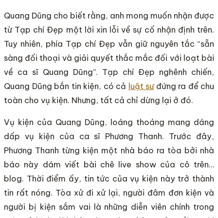
Quang Dũng cho biết rằng, anh mong muốn nhận được
từ Tạp chí Đẹp một lời xin lỗi về sự cố nhận định trên.
Tuy nhiên, phía Tạp chí Đẹp vẫn giữ nguyên tắc “sẵn
sàng đối thoại và giải quyết thắc mắc đối với loạt bài
về ca sĩ Quang Dũng”. Tạp chí Đẹp nghênh chiến,
Quang Dũng bắn tin kiện, có cả
luật sư
đứng ra để chu
toàn cho vụ kiện. Nhưng, tất cả chỉ dừng lại ở đó.
Vụ kiện của Quang Dũng, loáng thoáng mang dáng
dấp vụ kiện của ca sĩ Phương Thanh. Trước đây,
Phương Thanh từng kiện một nhà báo ra tòa bởi nhà
báo này dám viết bài chê live show của cô trên…
blog. Thời điểm ấy, tin tức của vụ kiện này trở thành
tin rất nóng. Tòa xử đi xử lại, người đâm đơn kiện và
người bị kiện sắm vai là những diễn viên chính trong