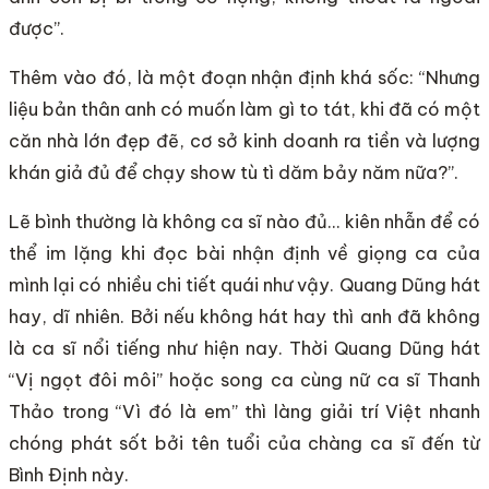
được”.
Thêm vào đó, là một đoạn nhận định khá sốc: “Nhưng
liệu bản thân anh có muốn làm gì to tát, khi đã có một
căn nhà lớn đẹp đẽ, cơ sở kinh doanh ra tiền và lượng
khán giả đủ để chạy show tù tì dăm bảy năm nữa?”.
Lẽ bình thường là không ca sĩ nào đủ… kiên nhẫn để có
thể im lặng khi đọc bài nhận định về giọng ca của
mình lại có nhiều chi tiết quái như vậy. Quang Dũng hát
hay, dĩ nhiên. Bởi nếu không hát hay thì anh đã không
là ca sĩ nổi tiếng như hiện nay. Thời Quang Dũng hát
“Vị ngọt đôi môi” hoặc song ca cùng nữ ca sĩ Thanh
Thảo trong “Vì đó là em” thì làng giải trí Việt nhanh
chóng phát sốt bởi tên tuổi của chàng ca sĩ đến từ
Bình Định này.