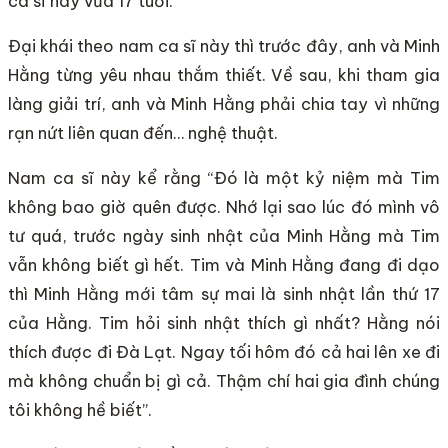
ca sĩ này vừa 17 tuổi.
Đại khái theo nam ca sĩ này thì trước đây, anh và Minh
Hằng từng yêu nhau thắm thiết. Về sau, khi tham gia
làng giải trí, anh và Minh Hằng phải chia tay vì những
rạn nứt liên quan đến… nghệ thuật.
Nam ca sĩ này kể rằng “Đó là một kỷ niệm mà Tim
không bao giờ quên được. Nhớ lại sao lúc đó mình vô
tư quá, trước ngày sinh nhật của Minh Hằng mà Tim
vẫn không biết gì hết. Tim và Minh Hằng đang đi dạo
thì Minh Hằng mới tâm sự mai là sinh nhật lần thứ 17
của Hằng. Tim hỏi sinh nhật thích gì nhất? Hằng nói
thích được đi Đà Lạt. Ngay tối hôm đó cả hai lên xe đi
mà không chuẩn bị gì cả. Thậm chí hai gia đình chúng
tôi không hề biết”.