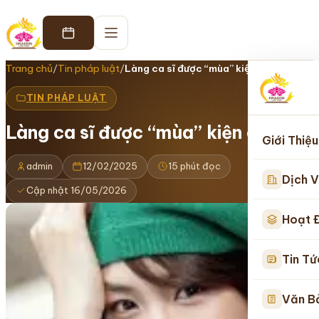
Trang chủ
/
Tin pháp luật
/
Làng ca sĩ được “mùa” kiện cáo!
TIN PHÁP LUẬT
Làng ca sĩ được “mùa” kiện cáo!
Giới Thiệu
admin
12/02/2025
15 phút đọc
Dịch V
Cập nhật 16/05/2026
Hoạt 
Tin Tứ
Văn B