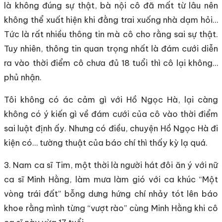
là không đúng sự thật, bà nội cô đã mất từ lâu nên
không thể xuất hiện khi đằng trai xuống nhà dạm hỏi…
Tức là rất nhiều thông tin mà cô cho rằng sai sự thật.
Tuy nhiên, thông tin quan trọng nhất là đám cưới diễn
ra vào thời điểm cô chưa đủ 18 tuổi thì cô lại không…
phủ nhận.
Tôi không có ác cảm gì với Hồ Ngọc Hà, lại càng
không có ý kiến gì về đám cưới của cô vào thời điểm
sai luật định ấy. Nhưng có điều, chuyện Hồ Ngọc Hà đi
kiện có… tường thuật của báo chí thì thấy kỳ lạ quá.
3. Nam ca sĩ Tim, một thời là người hát đôi ăn ý với nữ
ca sĩ Minh Hằng, làm mưa làm gió với ca khúc “Một
vòng trái đất” bỗng dưng hứng chí nhảy tót lên báo
khoe rằng mình từng “vượt rào” cùng Minh Hằng khi cô