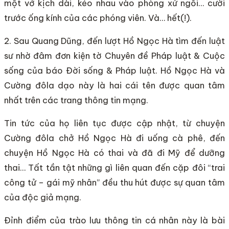
một vở kịch dài, kéo nhau vào phòng xử ngồi… cười
trước ống kính của các phóng viên. Và… hết(!).
2. Sau Quang Dũng, đến lượt Hồ Ngọc Hà tìm đến luật
sư nhờ đâm đơn kiện tờ Chuyên đề Pháp luật & Cuộc
sống của báo Đời sống & Pháp luật. Hồ Ngọc Hà và
Cường đôla dạo này là hai cái tên được quan tâm
nhất trên các trang thông tin mạng.
Tin tức của họ liên tục được cập nhật, từ chuyện
Cường đôla chở Hồ Ngọc Hà đi uống cà phê, đến
chuyện Hồ Ngọc Hà có thai và đã đi Mỹ để dưỡng
thai… Tất tần tật những gì liên quan đến cặp đôi “trai
công tử – gái mỹ nhân” đều thu hút được sự quan tâm
của độc giả mạng.
Đỉnh điểm của trào lưu thông tin cá nhân này là bài