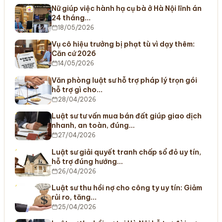
Nữ giúp việc hành hạ cụ bà ở Hà Nội lĩnh án
24 tháng…
18/05/2026
Vụ cô hiệu trưởng bị phạt tù vì dạy thêm:
Căn cứ 2026
14/05/2026
Văn phòng luật sư hỗ trợ pháp lý trọn gói
hỗ trợ gì cho…
28/04/2026
Luật sư tư vấn mua bán đất giúp giao dịch
nhanh, an toàn, đúng…
27/04/2026
Luật sư giải quyết tranh chấp sổ đỏ uy tín,
hỗ trợ đúng hướng…
26/04/2026
Luật sư thu hồi nợ cho công ty uy tín: Giảm
rủi ro, tăng…
25/04/2026