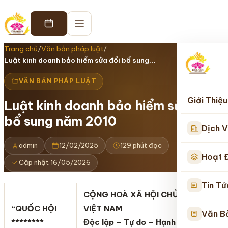
Trang chủ
/
Văn bản pháp luật
/
Luật kinh doanh bảo hiểm sửa đổi bổ sung…
VĂN BẢN PHÁP LUẬT
Giới Thiệu
Luật kinh doanh bảo hiểm sửa đổi
bổ sung năm 2010
Dịch V
admin
12/02/2025
129 phút đọc
Hoạt 
Cập nhật 16/05/2026
Tin Tứ
CỘNG HOÀ XÃ HỘI CHỦ NGHĨA
“QUỐC HỘI
VIỆT NAM
Văn B
********
Độc lập – Tự do – Hạnh phúc