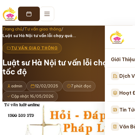
Trang chủ
/
Tư vấn giao thông
/
Luật sư Hà Nội tư vấn lỗi chạy quá…
TƯ VẤN GIAO THÔNG
Giới Thiệu
Luật sư Hà Nội tư vấn lỗi chạy quá
tốc độ
Dịch V
admin
12/02/2025
7 phút đọc
Hoạt 
Cập nhật 16/05/2026
Tin Tứ
Văn B