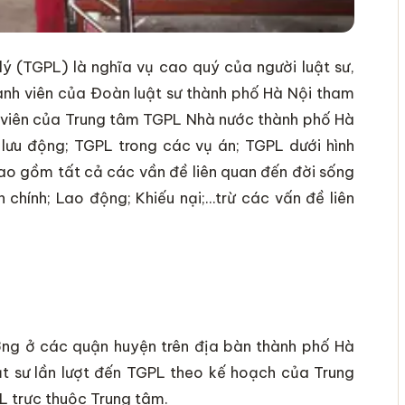
ý (TGPL) là nghĩa vụ cao quý của người luật sư,
hành viên của Đoàn luật sư thành phố Hà Nội tham
c viên của Trung tâm TGPL Nhà nước thành phố Hà
 lưu động; TGPL trong các vụ án; TGPL dưới hình
bao gồm tất cả các vần đề liên quan đến đời sống
h chính; Lao động; Khiếu nại;…trừ các vấn đề liên
ờng ở các quận huyện trên địa bàn thành phố Hà
ật sư lần lượt đến TGPL theo kế hoạch của Trung
 trực thuộc Trung tâm.