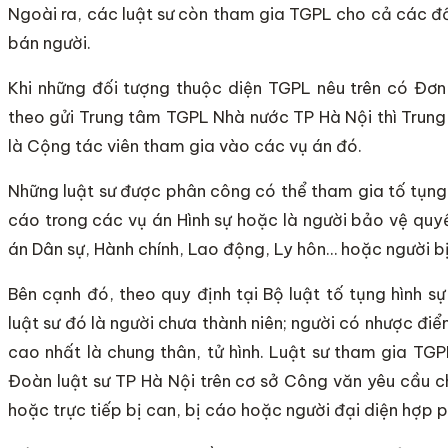
Ngoài ra, các luật sư còn tham gia TGPL cho cả các đố
bán người.
Khi những đối tượng thuộc diện TGPL nêu trên có Đơn
theo gửi Trung tâm TGPL Nhà nước TP Hà Nội thì Trung
là Cộng tác viên tham gia vào các vụ án đó.
Những luật sư được phân công có thể tham gia tố tụng 
cáo trong các vụ án Hình sự hoặc là người bảo vệ quy
án Dân sự, Hành chính, Lao động, Ly hôn… hoặc người bị 
Bên cạnh đó, theo quy định tại Bộ luật tố tụng hình 
luật sư đó là người chưa thành niên; người có nhược điể
cao nhất là chung thân, tử hình. Luật sư tham gia T
Đoàn luật sư TP Hà Nội trên cơ sở Công văn yêu cầu ch
hoặc trực tiếp bị can, bị cáo hoặc người đại diện hợp