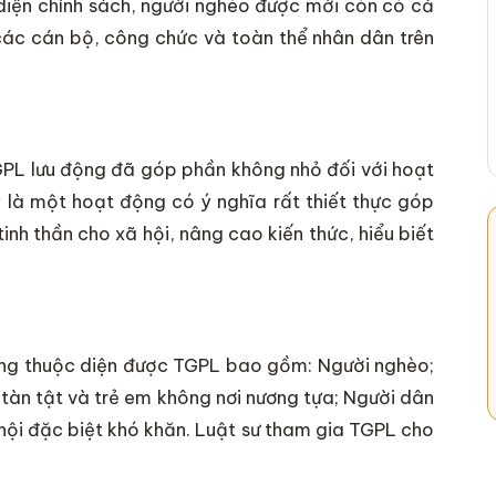
diện chính sách, người nghèo được mời còn có cả
 các cán bộ, công chức và toàn thể nhân dân trên
TGPL lưu động đã góp phần không nhỏ đối với hoạt
y là một hoạt động có ý nghĩa rất thiết thực góp
nh thần cho xã hội, nâng cao kiến thức, hiểu biết
tượng thuộc diện được TGPL bao gồm: Người nghèo;
tàn tật và trẻ em không nơi nương tựa; Người dân
ã hội đặc biệt khó khăn. Luật sư tham gia TGPL cho