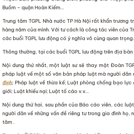
Buồm – quận Hoàn Kiếm…
Trung tâm TGPL Nhà nước TP Hà Nội rất khẩn trương tr
hàng năm của mình. Với tư cách là công tác viên của T
các buổi TGPL lưu động có ý nghĩa vô cùng quan trọng.
Thông thường, tại các buổi TGPL lưu động trên địa bàn T
Nội dung thứ nhất, một luật sư sẽ thay mặt Đoàn TGP
pháp luật về một số văn bản pháp luật mà người dân 
đình
; Pháp luật về thừa kế; Luật phòng chống bạo lực 
giới; Luật khiếu nại; Luật tố cáo v.v…
Nội dung thứ hai, sau phần của Báo cáo viên, các luật
người dân về những vấn đề riêng tư trong gia đình họ,
tâm .