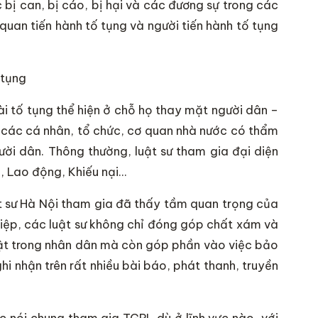
 bị can, bị cáo, bị hại và các đương sự trong các
uan tiến hành tố tụng và người tiến hành tố tụng
 tụng
ài tố tụng thể hiện ở chỗ họ thay mặt người dân –
 các cá nhân, tổ chức, cơ quan nhà nước có thẩm
ười dân. Thông thường, luật sư tham gia đại diện
h, Lao động, Khiếu nại…
t sư Hà Nội tham gia đã thấy tầm quan trọng của
iệp, các luật sư không chỉ đóng góp chất xám và
luật trong nhân dân mà còn góp phần vào việc bảo
i nhận trên rất nhiều bài báo, phát thanh, truyền
ốc nói chung tham gia TGPL dù ở lĩnh vực nào ,với