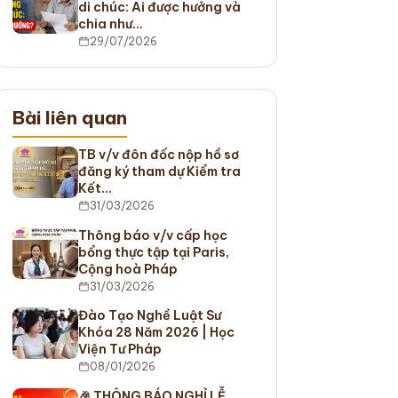
di chúc: Ai được hưởng và
chia như…
29/07/2026
Bài liên quan
TB v/v đôn đốc nộp hồ sơ
đăng ký tham dự Kiểm tra
Kết…
31/03/2026
Thông báo v/v cấp học
bổng thực tập tại Paris,
Cộng hoà Pháp
31/03/2026
Đào Tạo Nghề Luật Sư
Khóa 28 Năm 2026 | Học
Viện Tư Pháp
08/01/2026
🎉 THÔNG BÁO NGHỈ LỄ