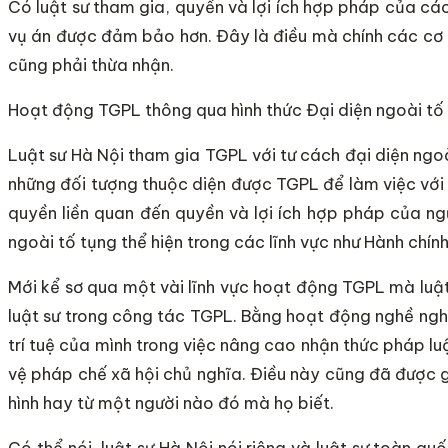
Có luật sư tham gia, quyền và lợi ích hợp pháp của các
vụ án được đảm bảo hơn. Đây là điều mà chính các cơ q
cũng phải thừa nhận.
Hoạt động TGPL thông qua hình thức Đại diện ngoài tố
Luật sư Hà Nội tham gia TGPL với tư cách đại diện ngo
những đối tượng thuộc diện được TGPL để làm việc với
quyền liền quan đến quyền và lợi ích hợp pháp của ng
ngoài tố tụng thể hiện trong các lĩnh vực như Hành chín
Mới kể sơ qua một vài lĩnh vực hoạt động TGPL mà luậ
luật sư trong công tác TGPL. Bằng hoạt động nghề ngh
trí tuệ của mình trong việc nâng cao nhận thức pháp 
vệ pháp chế xã hội chủ nghĩa. Điều này cũng đã được gh
hình hay từ một người nào đó mà họ biết.
Có thể nói, luật sư Hà Nội nói riêng và luật sư toàn qu