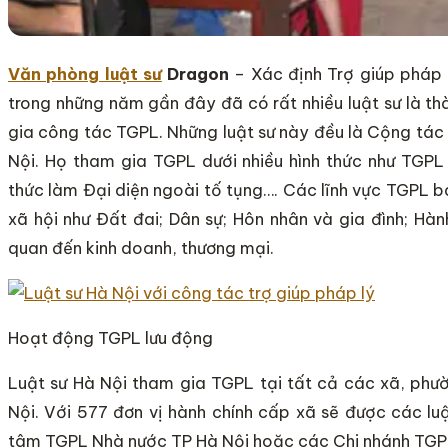
Văn phòng luật sư
Dragon
– Xác định Trợ giúp pháp l
trong những năm gần đây đã có rất nhiều luật sư là t
gia công tác TGPL. Những luật sư này đều là Cộng tá
Nội. Họ tham gia TGPL dưới nhiều hình thức như TGPL
thức làm Đại diện ngoài tố tụng…. Các lĩnh vực TGPL 
xã hội như Đất đai; Dân sự; Hôn nhân và gia đình; Hàn
quan đến kinh doanh, thương mại.
Hoạt động TGPL lưu động
Luật sư Hà Nội tham gia TGPL tại tất cả các xã, phư
Nội. Với 577 đơn vị hành chính cấp xã sẽ được các lu
tâm TGPL Nhà nước TP Hà Nội hoặc các Chi nhánh TGPL