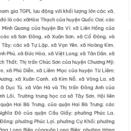
ham gia TGPL lưu động với khối lượng lớn các xã,
ể, đó là các xãHòa Thạch của huyện Quốc Oai; các
 Minh Quang của huyện Ba Vì; xã Liên Hồng của
 các xã Sơn Đông, xã Xuân Sơn, xã Cổ Đông, và
 Tây; các xã Tự Lập, xã Vạn Yên, xã Hoàng Kim,
nh Phú, xã Đức Hòa, xã Việt Long; xã Tân Dân, xã
ạch Thất; Thị trấn Chúc Sơn của huyện Chương Mỹ;
n, xã Phú Diễn, xã Liêm Mạc của huyện Từ Liêm;
Dương, xã Xuân Canh, xã Kim Nỗ, xã Võng La, xã
xã Dục Tú, xã Vân Hà và Thị trấn Đông Anh của
Lôi, Trường trung học cơ sở Tây Sơn, Hội liên
 quận Hai Bà Trưng, của quận Hai Bà Trưng; các
Nghĩa Đô của quận Cầu Giấy; phường Phúc La,
Đông; phường Phúc Lợi, phường Cự Khối; phường
ường Long Biên củaquận Long Biên; phường Hàng