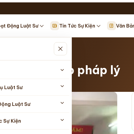
ạt Động Luật Sư
Tin Tức Sự Kiện
Văn Bả
úp…
g tác trợ giúp pháp lý
05/2026
ụ Luật Sư
Động Luật Sư
c Sự Kiện