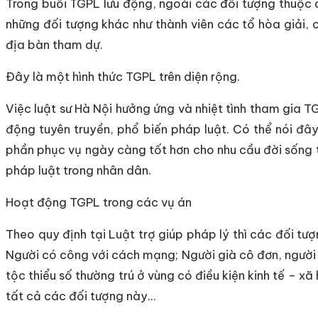
Trong buổi TGPL lưu động, ngoài các đối tượng thuộc 
những đối tượng khác như thành viên các tổ hòa giải,
địa bàn tham dự.
Đây là một hình thức TGPL trên diện rộng.
Việc luật sư Hà Nội hưởng ứng và nhiệt tình tham gia 
động tuyên truyền, phổ biến pháp luật. Có thể nói đâ
phần phục vụ ngày càng tốt hơn cho nhu cầu đời sống ti
pháp luật trong nhân dân.
Hoạt động TGPL trong các vụ án
Theo quy định tại Luật trợ giúp pháp lý thì các đối 
Người có công với cách mạng; Người già cô đơn, người 
tộc thiểu số thường trú ở vùng có điều kiện kinh tế – x
tất cả các đối tượng này…