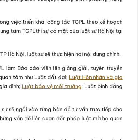
ong việc triển khai công tác TGPL theo kế hoạch
rung tâm TGPLthì sự có mặt của luật sư Hà Nội tại
P Hà Nội, luật sư sẽ thực hiện hai nội dung chính.
L làm Báo cáo viên lên giảng giải, tuyên truyền
quan tâm như Luật đất đai;
Luật Hôn nhân và gia
gia đình;
Luật bảo vệ môi trường
; Luật bình đẳng
 sư sẽ ngồi vào từng bàn để tư vấn trực tiếp cho
 những vấn đề liên quan đến pháp luật mà họ quan