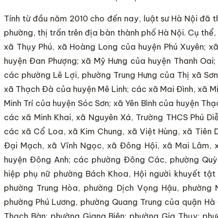
Tính từ đầu năm 2010 cho đến nay, luật sư Hà Nội đã t
phường, thị trấn trên địa bàn thành phố Hà Nội. Cụ th
xã Thụy Phú, xã Hoàng Long của huyện Phú Xuyên; xã
huyện Đan Phượng; xã Mỹ Hưng của huyện Thanh Oai;
các phường Lê Lợi, phường Trung Hưng của Thị xã Sơn
xã Thạch Đà của huyện Mê Linh; các xã Mai Đình, xã Mi
Minh Trí của huyện Sóc Sơn; xã Yên Bình của huyện Th
các xã Minh Khai, xã Nguyên Xá, Trường THCS Phú Diễ
các xã Cổ Loa, xã Kim Chung, xã Việt Hùng, xã Tiên 
Đại Mạch, xã Vĩnh Ngọc, xã Đông Hội, xã Mai Lâm, 
huyện Đông Anh; các phường Đông Các, phường Quỳnh 
hiệp phụ nữ phường Bách Khoa, Hội người khuyết tật
phường Trung Hòa, phường Dịch Vọng Hậu, phường 
phường Phú Lương, phường Quang Trung của quận Hà 
Thạch Bàn; phường Giang Biên; phường Gia Thụy; ph