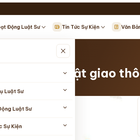
ạt Động Luật Sư
Tin Tức Sự Kiện
Văn Bả
uật giao…
ng tư vấn luật giao th
5/2026
ụ Luật Sư
Động Luật Sư
c Sự Kiện