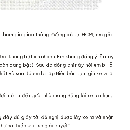
ình tham gia giao thông đường bộ tại HCM, em gặp
 trái không bật xin nhanh. Em không đồng ý lỗi này
 còn đang bật). Sau đó đồng chí này nói em bị lỗi
hất và sau đó em bị lập Biên bản tạm giữ xe vì lỗi
.
ợi một tí để người nhà mang Bằng lái xe ra nhưng
.
 đầy đủ giấy tờ, đề nghị được lấy xe ra và nhận
thứ hai tuần sau lên giải quyết”.