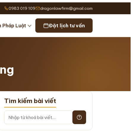
0983 019 109
dragonlawfirm@gmail.com
n Pháp Luật
Đặt lịch tư vấn
ông
Tìm kiếm bài viết