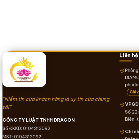
Liên hệ
Phòng
DIAMO
phường
Chỉ 
“Niềm tin của khách hàng là uy tín của chúng
VPGD 
tôi”
Số 22
Biên, 
CÔNG TY LUẬT TNHH DRAGON
Số ĐKKD: 0104313092
Chi n
MST: 0104313092