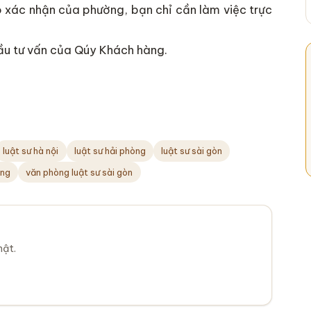
ó xác nhận của phường, bạn chỉ cần làm việc trực
cầu tư vấn của Qúy Khách hàng.
luật sư hà nội
luật sư hải phòng
luật sư sài gòn
òng
văn phòng luật sư sài gòn
mật.