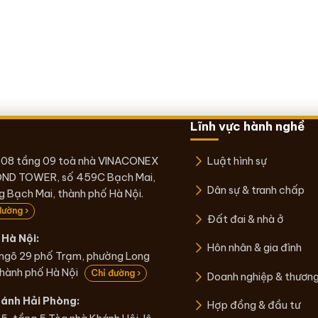
Lĩnh vực hành nghề
 08 tầng 09 toà nhà VINACONEX
Luật hình sự
ND TOWER, số 459C Bạch Mai,
Dân sự & tranh chấp
 Bạch Mai, thành phố Hà Nội.
đường ›
Đất đai & nhà ở
Hà Nội:
Hôn nhân & gia đình
 ngõ 29 phố Trạm, phường Long
thành phố Hà Nội
Chỉ đường ›
Doanh nghiệp & thươn
hánh Hải Phòng:
Hợp đồng & đầu tư