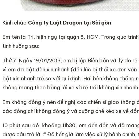
Kính chào
Công ty Luật Dragon tại Sài gòn
Em tên là Trí, hiện ngụ tại quận 8, HCM. Trong quá tr
tình huống sau:
Thứ 7, Ngày 19/01/2013, em bị lập Biên bản với lý do rẽ
vì em đã bật đèn xin nhanh (đến lúc bị thổi xe đèn vẫn
bật xin nhanh trễ so với qui định. Hai bên không thống n
không mang theo bằng lái xe và rẽ trái không xin nhanh 
Em không đồng ý nên đề nghị các chiến sĩ giao thông đ
các đồng chí không đồng ý và cưỡng chế kéo xe về đồn
10 phút sau đó, khoảng 11h30, em đến đồn và đã mang
được câu trả lời :” Đã hết giờ làm việc xử lý hành chính, 