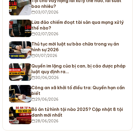
Tội cho vay nặng lãi xử lý thế nào, lãi suất
bao nhiêu?
03/07/2026
Lừa đảo chiếm đoạt tài sản qua mạng xử lý
thế nào?
02/07/2026
Thủ tục mời luật sư bào chữa trong vụ án
hình sự 2026
01/07/2026
Quyền im lặng của bị can, bị cáo được pháp
luật quy định ra…
30/06/2026
Công an xã khởi tố điều tra: Quyền hạn cần
biết
29/06/2026
Bỏ án tử hình tội nào 2025? Cập nhật 8 tội
danh mới nhất
28/06/2026