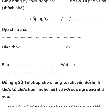
Giấy đăng ký hoạt động số: …………… do Sở Tư pháp tỉnh
(thành phố) ………………………………….
…………………………. cấp ngày:………… /…… /………………………….
Địa chỉ trụ sở:
……………………………………………………………………………………
Điện thoại:………………………………………. Fax:
……………………………………………………….
Email:…………………………………………….. Website:
……………………………………………………….
Đề nghị Sở Tư pháp cho chúng tôi chuyển đổi hình
thức tổ chức hành nghề luật sư với các nội dung như
sau:
Tên đầy đủ của tổ chức hành nghề luật sư sau khi