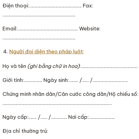
Điện thoại:………………………………………. Fax:
……………………………………………………….
Email:…………………………………………….. Website:
……………………………………………………….
Người đại diện theo pháp luật
:
Họ và tên
(ghi bằng chữ in hoa)
:…………………………………………..
Giới tính:……………. Ngày sinh:…….. /…… /………………………….
Chứng minh nhân dân/Căn cước công dân/Hộ chiếu số:
……………………………………………………………………………………
Ngày cấp:……. /…… /………….. Nơi cấp:…………………..
Địa chỉ thường trú: