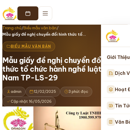
Trang chủ
/
Biểu mẫu văn bản
/
Mẫu giấy đề nghị chuyển đổi hình thức tổ…
BIỂU MẪU VĂN BẢN
Giới Thiệu
Mẫu giấy đề nghị chuyển đổi hình
thức tổ chức hành nghề luật sư Việt
Dịch V
Nam TP-LS-29
Hoạt 
admin
12/02/2025
3 phút đọc
Cập nhật 16/05/2026
Tin Tứ
Văn B