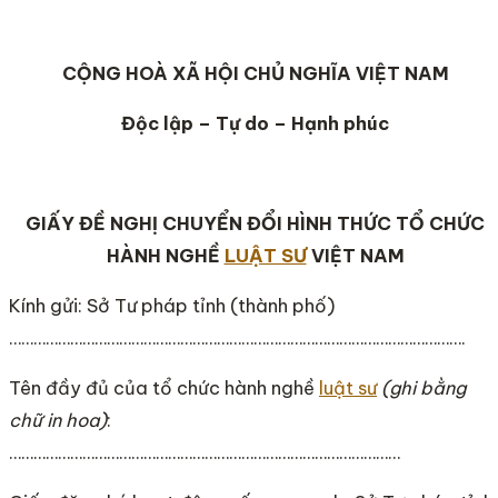
CỘNG HOÀ XÃ HỘI CHỦ NGHĨA VIỆT NAM
Độc lập – Tự do – Hạnh phúc
GIẤY ĐỀ NGHỊ CHUYỂN ĐỔI HÌNH THỨC TỔ CHỨC
HÀNH NGHỀ
LUẬT SƯ
VIỆT NAM
Kính gửi: Sở Tư pháp tỉnh (thành phố)
………………………………………………………………………………………………….
Tên đầy đủ của tổ chức hành nghề
luật sư
(ghi bằng
chữ in hoa)
:
……………………………………………………………………………………