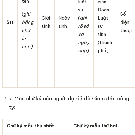
tên
luật
viên
sư
Đoàn
(g
hi
Số
Giới
Ngày
(
ghi
Luật
Stt
bằng
điện
tính
sinh
rõ số
sư
chữ
thoại
và
tỉnh
in
ngày
(thành
hoa)
cấp
)
phố)
7. Mẫu chữ ký của người dự kiến là Giám đốc công
ty:
Chữ ký mẫu thứ nhất
Chữ ký mẫu thứ hai