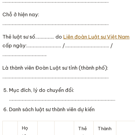
……………………………………………………………………………………
Chỗ ở hiện nay:
……………………………………………………………………………………
Thẻ luật sư số…………….. do
Liên đoàn Luật sư Việt Nam
cấp ngày:…………………………. /…………………………………. /
………………………………….
Là thành viên Đoàn Luật sư tỉnh (thành phố):
……………………………………………………………………………………
Mục đích, lý do chuyển đổi:
……………………………………………………………………………………
Danh sách luật sư thành viên dự kiến
Họ
Thẻ
Thành