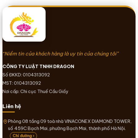
“Niềm tin của khách hàng là uy tín của chúng tôi”
CÔNG TY LUẬT TNHH DRAGON
Số ĐKKD: 0104313092
MST: 0104313092
Nơi cấp: Chi cục Thuế Cầu Giấy
Liên hệ
Phòng 08 tầng 09 toà nhà VINACONEX DIAMOND TOWER,
số 459C Bạch Mai, phường Bạch Mai, thành phố Hà Nội.
Chỉ đường ›