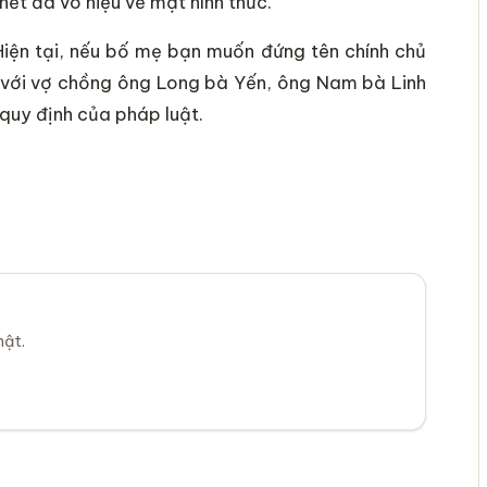
hết đã vô hiệu về mặt hình thức.
Hiện tại, nếu bố mẹ bạn muốn đứng tên chính chủ
ại với vợ chồng ông Long bà Yến, ông Nam bà Linh
 quy định của pháp luật.
mật.