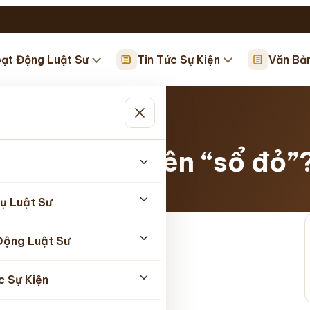
ạt Động Luật Sư
Tin Tức Sự Kiện
Văn Bả
n…
ay khó sang tên “sổ đỏ”
5/2026
ụ Luật Sư
Động Luật Sư
c Sự Kiện