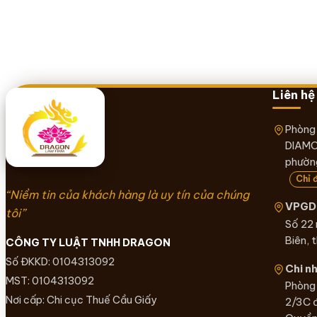
Liên hệ
Phòng
DIAMO
phường
Chỉ 
“Niềm tin của khách hàng là uy tín của chúng
VPGD 
tôi”
Số 22
Biên, 
CÔNG TY LUẬT TNHH DRAGON
Số ĐKKD: 0104313092
Chi n
MST: 0104313092
Phòng 
Nơi cấp: Chi cục Thuế Cầu Giấy
2/3C 