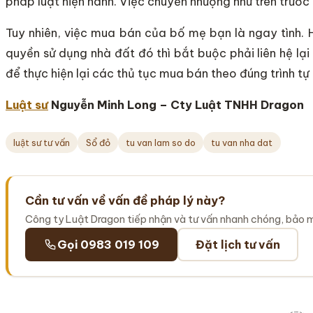
pháp luật hiện hành. Việc chuyển nhượng như trên trước 
Tuy nhiên, việc mua bán của bố mẹ bạn là ngay tình. 
quyền sử dụng nhà đất đó thì bắt buộc phải liên hệ l
để thực hiện lại các thủ tục mua bán theo đúng trình tự
Luật sư
Nguyễn Minh Long – Cty Luật TNHH Dragon
luật sư tư vấn
Sổ đỏ
tu van lam so do
tu van nha dat
Cần tư vấn về vấn đề pháp lý này?
Công ty Luật Dragon tiếp nhận và tư vấn nhanh chóng, bảo 
Gọi 0983 019 109
Đặt lịch tư vấn