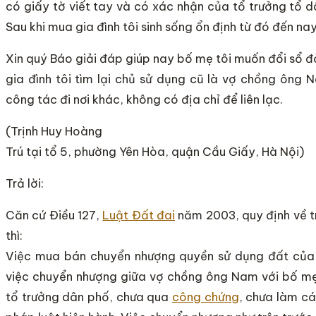
có giấy tờ viết tay và có xác nhận của tổ trưởng tổ 
Sau khi mua gia đình tôi sinh sống ổn định từ đó đến nay
Xin quý Báo giải đáp giúp nay bố mẹ tôi muốn đổi sổ đỏ
gia đình tôi tìm lại chủ sử dụng cũ là vợ chồng ông
công tác đi nơi khác, không có địa chỉ để liên lạc.
(Trịnh Huy Hoàng
Trú tại tổ 5, phường Yên Hòa, quận Cầu Giấy, Hà Nội)
Trả lời:
Căn cứ Điều 127,
Luật Đất đai
năm 2003, quy định về t
thì:
Việc mua bán chuyển nhượng quyền sử dụng đất của
việc chuyển nhượng giữa vợ chồng ông Nam với bố mẹ 
tổ trưởng dân phố, chưa qua
công chứng
, chưa làm cá