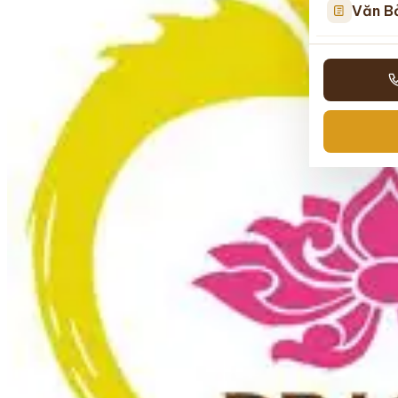
Văn B