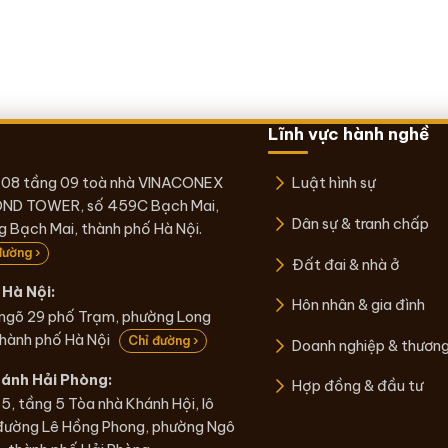
Lĩnh vực hành nghề
 08 tầng 09 toà nhà VINACONEX
Luật hình sự
ND TOWER, số 459C Bạch Mai,
Dân sự & tranh chấp
 Bạch Mai, thành phố Hà Nội.
đường ›
Đất đai & nhà ở
Hà Nội:
Hôn nhân & gia đình
 ngõ 29 phố Trạm, phường Long
thành phố Hà Nội
Chỉ đường ›
Doanh nghiệp & thươn
hánh Hải Phòng:
Hợp đồng & đầu tư
5, tầng 5 Tòa nhà Khánh Hội, lô
đường Lê Hồng Phong, phường Ngô