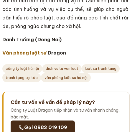
vai trò của các bị cáo trong vụ án. Qua việc phân tích
các tình huống và vụ việc cụ thể, sẽ giúp cho người
dân hiểu rõ pháp luật, qua đó nâng cao tính chất răn
đe, phòng ngừa chung cho xã hội.
Danh Trường (Dong Nai)
Văn phòng luật sư
Dragon
công ty luật hà nội
dich vu tu van luat
luat su tranh tung
tranh tụng tại tòa
văn phòng luật sư hà nội
Cần tư vấn về vấn đề pháp lý này?
Công ty Luật Dragon tiếp nhận và tư vấn nhanh chóng,
bảo mật.
Gọi 0983 019 109