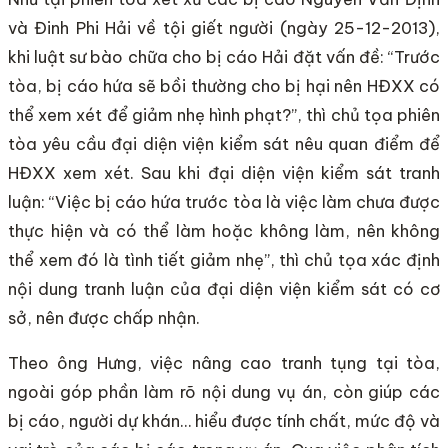
và Đinh Phi Hải về tội giết người (ngày 25-12-2013),
khi luật sư bào chữa cho bị cáo Hải đặt vấn đề: “Trước
tòa, bị cáo hứa sẽ bồi thường cho bị hại nên HĐXX có
thể xem xét để giảm nhẹ hình phạt?”, thì chủ tọa phiên
tòa yêu cầu đại diện viện kiểm sát nêu quan điểm để
HĐXX xem xét. Sau khi đại diện viện kiểm sát tranh
luận: “Việc bị cáo hứa trước tòa là việc làm chưa được
thực hiện và có thể làm hoặc không làm, nên không
thể xem đó là tình tiết giảm nhẹ”, thì chủ tọa xác định
nội dung tranh luận của đại diện viện kiểm sát có cơ
sở, nên được chấp nhận.
Theo ông Hưng, việc nâng cao tranh tụng tại tòa,
ngoài góp phần làm rõ nội dung vụ án, còn giúp các
bị cáo, người dự khán… hiểu được tính chất, mức độ và