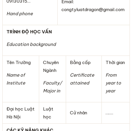
09130315…
Email:
congtyluatdragon@gmail.com
Hand phone
TRÌNH ĐỘ HỌC VẤN
Education background
Tên Trường
Chuyên
Bằng cấp
Thời gian
Ngành
Name of
Certificate
From
Institute
Faculty/
attained
year to
Major in
year
Đại học Luật
Luật
Cử nhân
…….
Hà Nội
học
CÁC KỸ NĂNG KHÁC