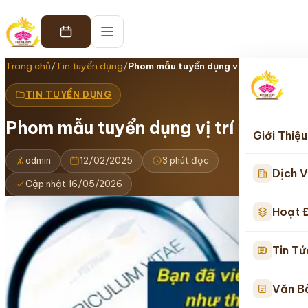
Trang chủ
/
Tin tuyển dụng
/
Phom mẫu tuyển dụng vị trí luật sư
TIN TUYỂN DỤNG
Phom mẫu tuyển dụng vị trí luật sư
Giới Thiệu
admin
12/02/2025
3 phút đọc
Dịch V
Cập nhật 16/05/2026
Hoạt 
Tin Tứ
Văn B