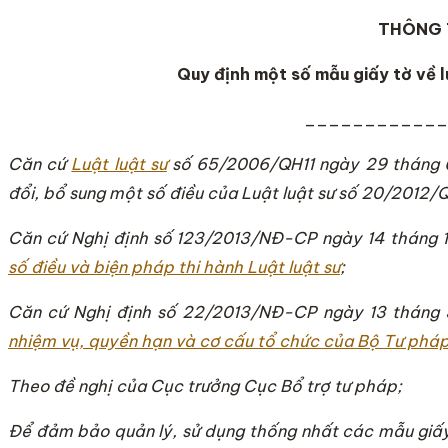
THÔNG 
Quy định một số mẫu giấy tờ về l
____________
Căn cứ
Luật luật sư
số 65/2006/QH11 ngày 29 tháng 6
đổi, bổ sung một số điều của Luật luật sư số 20/2012/
Căn cứ Nghị định số 123/2013/NĐ-CP ngày 14 tháng 
số điều và biện pháp thi hành Luật luật sư
;
Căn cứ Nghị định số 22/2013/NĐ-CP ngày 13 tháng
nhiệm vụ, quyền hạn và cơ cấu tổ chức của Bộ Tư phá
Theo đề nghị của Cục trưởng Cục Bổ trợ tư pháp;
Để đảm bảo quản lý, sử dụng thống nhất các mẫu giấy 