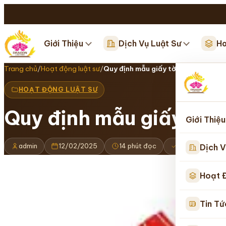
Giới Thiệu
Dịch Vụ Luật Sư
Ho
Trang chủ
/
Hoạt động luật sư
/
Quy định mẫu giấy tờ về luật sư và
HOẠT ĐỘNG LUẬT SƯ
Quy định mẫu giấy tờ v
Giới Thiệu
admin
12/02/2025
14 phút đọc
Cập nhật 16/
Dịch V
Hoạt 
Tin Tứ