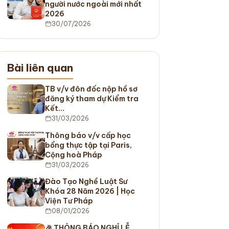
người nước ngoài mới nhất
2026
30/07/2026
Bài liên quan
TB v/v đôn đốc nộp hồ sơ
đăng ký tham dự Kiểm tra
Kết…
31/03/2026
Thông báo v/v cấp học
bổng thực tập tại Paris,
Cộng hoà Pháp
31/03/2026
Đào Tạo Nghề Luật Sư
Khóa 28 Năm 2026 | Học
Viện Tư Pháp
08/01/2026
🎉 THÔNG BÁO NGHỈ LỄ