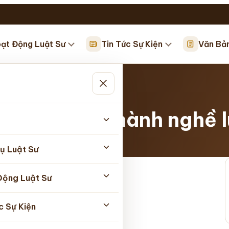
ạt Động Luật Sư
Tin Tức Sự Kiện
Văn Bả
…
ề luật sư và hành nghề l
05/2026
ụ Luật Sư
Động Luật Sư
c Sự Kiện