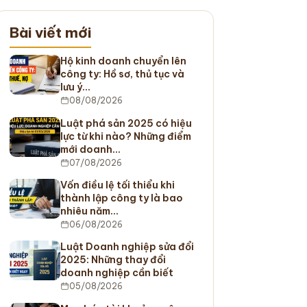
Bài viết mới
Hộ kinh doanh chuyển lên
công ty: Hồ sơ, thủ tục và
lưu ý…
08/08/2026
Luật phá sản 2025 có hiệu
lực từ khi nào? Những điểm
mới doanh…
07/08/2026
Vốn điều lệ tối thiểu khi
thành lập công ty là bao
nhiêu năm…
06/08/2026
Luật Doanh nghiệp sửa đổi
2025: Những thay đổi
doanh nghiệp cần biết
05/08/2026