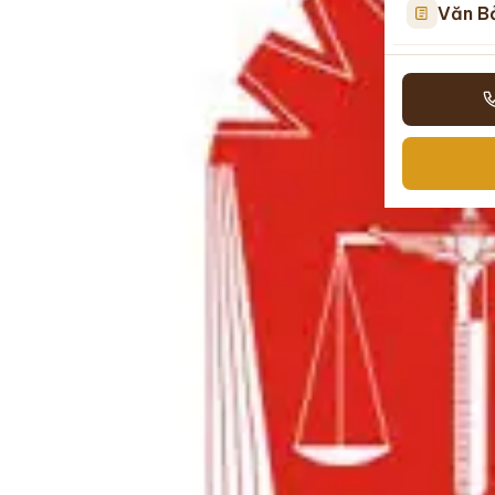
Văn B