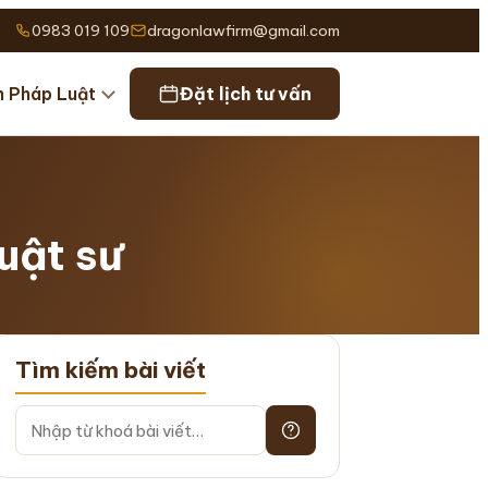
0983 019 109
dragonlawfirm@gmail.com
n Pháp Luật
Đặt lịch tư vấn
uật sư
Tìm kiếm bài viết