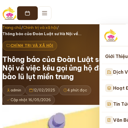
Trang chủ
/
Chính trị và xã hội
/
Thông báo của Đoàn Luật sư Hà Nội về…
CHÍNH TRỊ VÀ XÃ HỘI
Giới Thiệu
Thông báo của Đoàn Luật sư Hà
Nội về việc kêu gọi ủng hộ đồng
Dịch V
bào lũ lụt miền trung
Hoạt 
admin
12/02/2025
4 phút đọc
Cập nhật 16/05/2026
Tin Tứ
Văn B