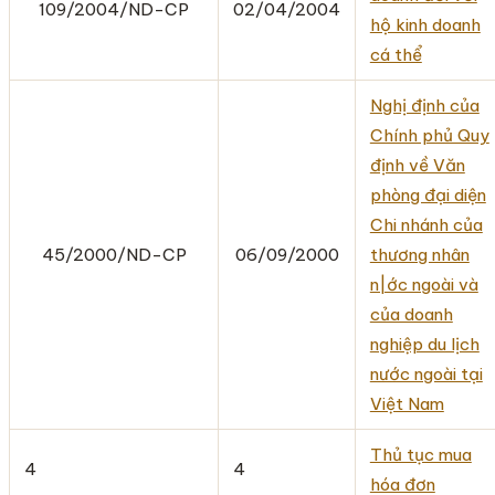
109/2004/ND-CP
02/04/2004
hộ kinh doanh
cá thể
Nghị định của
Chính phủ Quy
định về Văn
phòng đại diện
Chi nhánh của
45/2000/ND-CP
06/09/2000
thương nhân
n|ớc ngoài và
của doanh
nghiệp du lịch
nước ngoài tại
Việt Nam
Thủ tục mua
4
4
hóa đơn