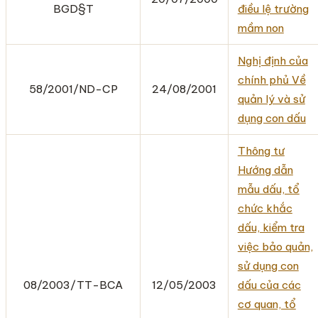
BGD§T
điều lệ trường
mầm non
Nghị định của
chính phủ Về
58/2001/ND-CP
24/08/2001
quản lý và sử
dụng con dấu
Thông tư
Hướng dẫn
mẫu dấu, tổ
chức khắc
dấu, kiểm tra
việc bảo quản,
sử dụng con
08/2003/TT-BCA
12/05/2003
dấu của các
cơ quan, tổ