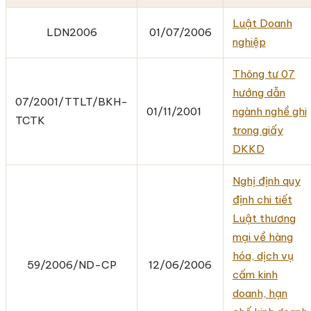
Luật Doanh
LDN2006
01/07/2006
nghiệp
Thông tư 07
hướng dẫn
07/2001/TTLT/BKH-
01/11/2001
ngành nghề ghi
TCTK
trong giấy
DKKD
Nghị định quy
định chi tiết
Luật thương
mại về hàng
hóa, dịch vụ
59/2006/ND-CP
12/06/2006
cấm kinh
doanh, hạn