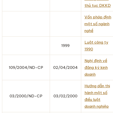
thủ tục DKKD
Vốn pháp định
một số ngành
nghề
Luật công ty
1999
1990
Nghị định về
109/2004/ND-CP
02/04/2004
đăng ký kinh
doanh
Hướng dẫn thi
hành một số
03/2000/ND-CP
03/02/2000
điều luật
doanh nghiệp