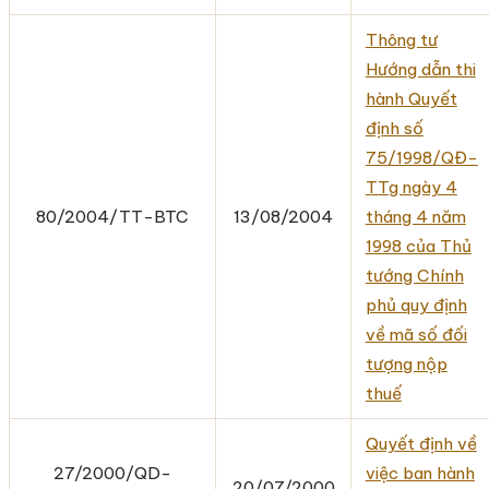
Thông tư
Hướng dẫn thi
hành Quyết
định số
75/1998/QĐ-
TTg ngày 4
80/2004/TT-BTC
13/08/2004
tháng 4 năm
1998 của Thủ
tướng Chính
phủ quy định
về mã số đối
tượng nộp
thuế
Quyết định về
27/2000/QD-
việc ban hành
20/07/2000