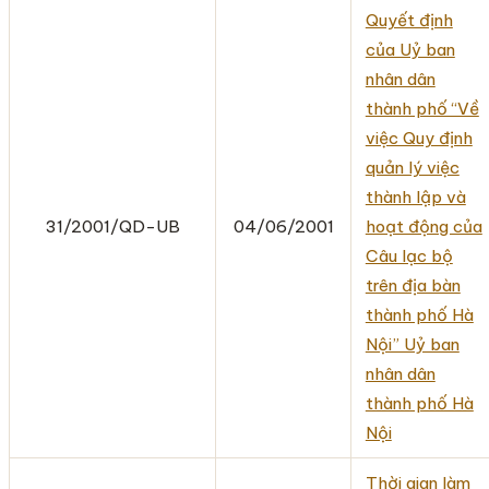
Quyết định
của Uỷ ban
nhân dân
thành phố “Về
việc Quy định
quản lý việc
thành lập và
31/2001/QD-UB
04/06/2001
hoạt động của
Câu lạc bộ
trên địa bàn
thành phố Hà
Nội” Uỷ ban
nhân dân
thành phố Hà
Nội
Thời gian làm