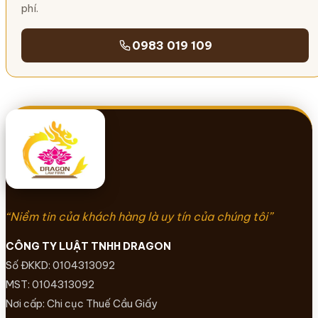
phí.
0983 019 109
“Niềm tin của khách hàng là uy tín của chúng tôi”
CÔNG TY LUẬT TNHH DRAGON
Số ĐKKD: 0104313092
MST: 0104313092
Nơi cấp: Chi cục Thuế Cầu Giấy