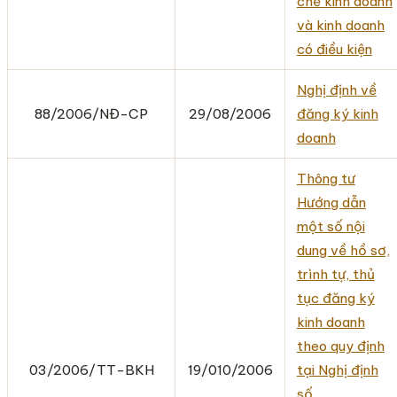
chế kinh doanh
và kinh doanh
có điều kiện
Nghị định về
88/2006/NĐ-CP
29/08/2006
đăng ký kinh
doanh
Thông tư
Hướng dẫn
một số nội
dung về hồ sơ,
trình tự, thủ
tục đăng ký
kinh doanh
theo quy định
03/2006/TT-BKH
19/010/2006
tại Nghị định
số