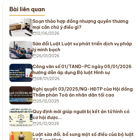
Bài liên quan
Soạn thảo hợp đồng nhượng quyền thương
mại cần chú ý điều gì?
12/06/2026
Sửa đổi Luật Luật sư phát triển dịch vụ pháp
lý minh bạch
26/01/2026
Công văn số 01/TAND-PC ngày 05/01/2026
hướng dẫn áp dụng Bộ luật Hình sự
08/01/2026
Nghị quyết 03/2025/NQ-HĐTP của Hội đồng
Thẩm phán Toà án nhân dân tối cao
25/12/2025
Quy định mới giúp người bị kết án tử hình có
cơ hội được…
25/12/2025
Luật sửa đổi, bổ sung một số điều của bộ luật