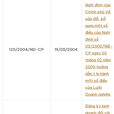
Nghị định của
Chính phủ Về
sửa đổi, bổ
sung một số
điều của Nghị
định số
03/2000/NĐ-
125/2004/ND-CP
19/05/2004
CP ngày 03
tháng 02 năm
2000 hướng
dẫn t hi hành
một số điều
của Luật
Doanh nghiệp
Đăng ký kinh
doanh đối với