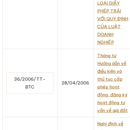
LOẠI GIẤY
PHÉP TRÁI
VỚI QUY ĐỊNH
CỦA LUẬT
DOANH
NGHIỆP
Thông tư
Hướng dẫn về
điều kiện và
36/2006/TT-
thủ tục cấp
28/04/2006
BTC
phép hoạt
động, đăng ký
hoạt động tư
vấn về giá đất
Nghị định về