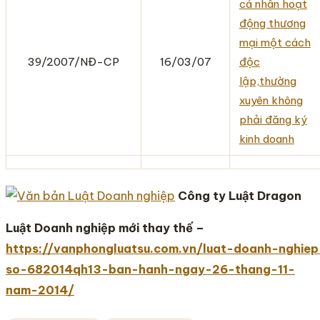
cá nhân hoạt
động thương
mại một cách
39/2007/NĐ-CP
16/03/07
độc
lập,thường
xuyên không
phải đăng ký
kinh doanh
Công ty Luật Dragon
Luật Doanh nghiệp mới thay thế –
https://vanphongluatsu.com.vn/luat-doanh-nghiep
so-682014qh13-ban-hanh-ngay-26-thang-11-
nam-2014/