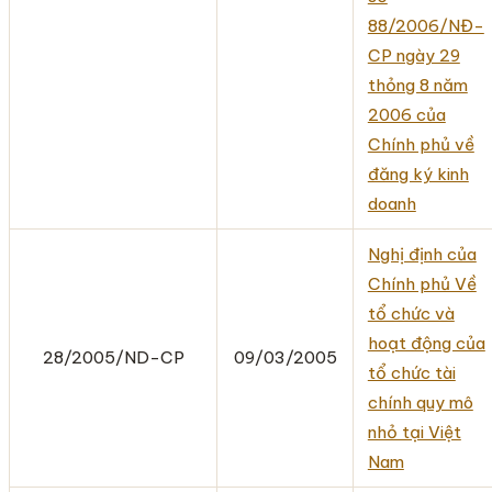
88/2006/NĐ-
CP ngày 29
thỏng 8 năm
2006 của
Chính phủ về
đăng ký kinh
doanh
Nghị định của
Chính phủ Về
tổ chức và
hoạt động của
28/2005/ND-CP
09/03/2005
tổ chức tài
chính quy mô
nhỏ tại Việt
Nam