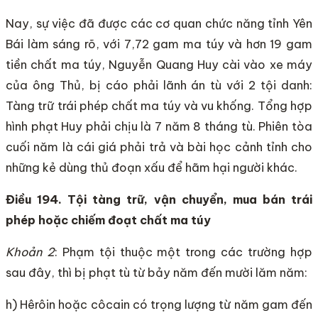
Nay, sự việc đã được các cơ quan chức năng tỉnh Yên
Bái làm sáng rõ, với 7,72 gam ma túy và hơn 19 gam
tiền chất ma túy, Nguyễn Quang Huy cài vào xe máy
của ông Thủ, bị cáo phải lãnh án tù với 2 tội danh:
Tàng trữ trái phép chất ma túy và vu khống. Tổng hợp
hình phạt Huy phải chịu là 7 năm 8 tháng tù. Phiên tòa
cuối năm là cái giá phải trả và bài học cảnh tỉnh cho
những kẻ dùng thủ đoạn xấu để hãm hại người khác.
Điều 194. Tội tàng trữ, vận chuyển, mua bán trái
phép hoặc chiếm đoạt chất ma túy
Khoản 2
: Phạm tội thuộc một trong các trường hợp
sau đây, thì bị phạt tù từ bảy năm đến mười lăm năm:
h) Hêrôin hoặc côcain có trọng lượng từ năm gam đến