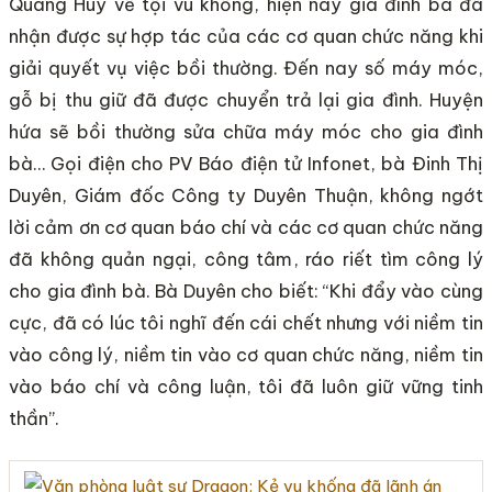
Quang Huy về tội vu khống, hiện này gia đình bà đã
nhận được sự hợp tác của các cơ quan chức năng khi
giải quyết vụ việc bồi thường. Đến nay số máy móc,
gỗ bị thu giữ đã được chuyển trả lại gia đình. Huyện
hứa sẽ bồi thường sửa chữa máy móc cho gia đình
bà… Gọi điện cho PV Báo điện tử Infonet, bà Đinh Thị
Duyên, Giám đốc Công ty Duyên Thuận, không ngớt
lời cảm ơn cơ quan báo chí và các cơ quan chức năng
đã không quản ngại, công tâm, ráo riết tìm công lý
cho gia đình bà. Bà Duyên cho biết: “Khi đẩy vào cùng
cực, đã có lúc tôi nghĩ đến cái chết nhưng với niềm tin
vào công lý, niềm tin vào cơ quan chức năng, niềm tin
vào báo chí và công luận, tôi đã luôn giữ vững tinh
thần”.