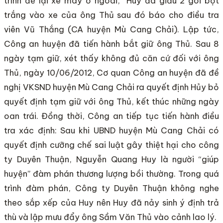
trình để lại xe máy ở ngoài, Huy đã giấu 2 gói bột
trắng vào xe của ông Thủ sau đó báo cho điều tra
viên Vũ Thắng (CA huyện Mù Cang Chải). Lập tức,
Công an huyện đã tiến hành bắt giữ ông Thủ. Sau 8
ngày tạm giữ, xét thấy không đủ căn cứ đối với ông
Thủ, ngày 10/06/2012, Cơ quan Công an huyện đã đề
nghị VKSND huyện Mù Cang Chải ra quyết định Hủy bỏ
quyết định tạm giữ với ông Thủ, kết thúc những ngày
oan trái. Đồng thời, Công an tiếp tục tiến hành điều
tra xác định: Sau khi UBND huyện Mù Cang Chải có
quyết định cưỡng chế sai luật gây thiệt hại cho công
ty Duyên Thuận, Nguyễn Quang Huy là người “giúp
huyện” đàm phán thương lượng bồi thường. Trong quá
trình đàm phán, Công ty Duyên Thuận không nghe
theo sắp xếp của Huy nên Huy đã nảy sinh ý định trả
thù và lập mưu đẩy ông Sầm Văn Thủ vào cảnh lao lý.