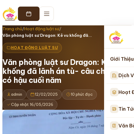
Trang chủ
/
Hoạt động luật sư
/
Văn phòng luật sư Dragon: Kẻ vu khống đã…
HOẠT ĐỘNG LUẬT SƯ
Giới Thiệu
Văn phòng luật sư Dragon: Kẻ vu
khống đã lãnh án tù- câu chuyện
Dịch V
có hậu cuối năm
Hoạt 
admin
12/02/2025
10 phút đọc
Cập nhật 16/05/2026
Tin Tứ
Văn B