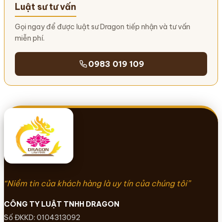
Luật sư tư vấn
Gọi ngay để được luật sư Dragon tiếp nhận và tư vấn
miễn phí.
0983 019 109
“Niềm tin của khách hàng là uy tín của chúng tôi”
CÔNG TY LUẬT TNHH DRAGON
Số ĐKKD: 0104313092