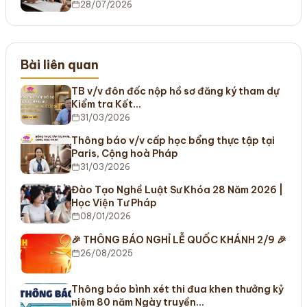
28/07/2026
Bài liên quan
TB v/v đôn đốc nộp hồ sơ đăng ký tham dự
Kiểm tra Kết…
31/03/2026
Thông báo v/v cấp học bổng thực tập tại
Paris, Cộng hoà Pháp
31/03/2026
Đào Tạo Nghề Luật Sư Khóa 28 Năm 2026 |
Học Viện Tư Pháp
08/01/2026
🎉 THÔNG BÁO NGHỈ LỄ QUỐC KHÁNH 2/9 🎉
26/08/2025
Thông báo bình xét thi đua khen thưởng kỷ
niệm 80 năm Ngày truyền…