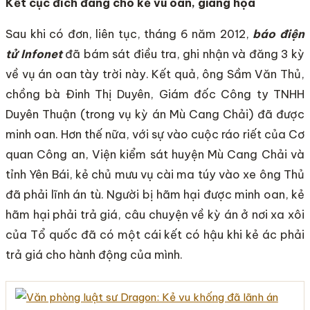
Kết cục đích đáng cho kẻ vu oan, giáng họa
Sau khi có đơn, liên tục, tháng 6 năm 2012,
báo điện
tử Infonet
đã bám sát điều tra, ghi nhận và đăng 3 kỳ
về vụ án oan tày trời này. Kết quả, ông Sầm Văn Thủ,
chồng bà Đinh Thị Duyên, Giám đốc Công ty TNHH
Duyên Thuận (trong vụ kỳ án Mù Cang Chải) đã được
minh oan. Hơn thế nữa, với sự vào cuộc ráo riết của Cơ
quan Công an, Viện kiểm sát huyện Mù Cang Chải và
tỉnh Yên Bái, kẻ chủ mưu vụ cài ma túy vào xe ông Thủ
đã phải lĩnh án tù. Người bị hãm hại được minh oan, kẻ
hãm hại phải trả giá, câu chuyện về kỳ án ở nơi xa xôi
của Tổ quốc đã có một cái kết có hậu khi kẻ ác phải
trả giá cho hành động của mình.