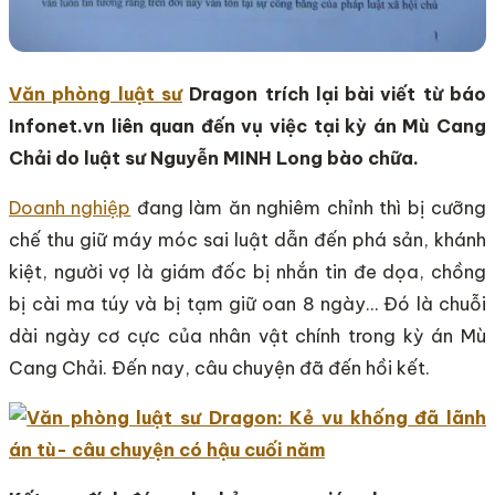
Văn phòng luật sư
Dragon trích lại bài viết từ báo
Infonet.vn liên quan đến vụ việc tại kỳ án Mù Cang
Chải do luật sư Nguyễn MINH Long bào chữa.
Doanh nghiệp
đang làm ăn nghiêm chỉnh thì bị cưỡng
chế thu giữ máy móc sai luật dẫn đến phá sản, khánh
kiệt, người vợ là giám đốc bị nhắn tin đe dọa, chồng
bị cài ma túy và bị tạm giữ oan 8 ngày… Đó là chuỗi
dài ngày cơ cực của nhân vật chính trong kỳ án Mù
Cang Chải. Đến nay, câu chuyện đã đến hồi kết.