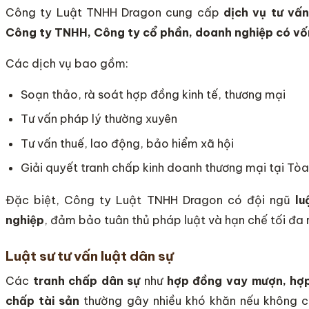
Công ty Luật TNHH Dragon cung cấp
dịch vụ tư vấ
Công ty TNHH, Công ty cổ phần, doanh nghiệp có vốn
Các dịch vụ bao gồm:
Soạn thảo, rà soát hợp đồng kinh tế, thương mại
Tư vấn pháp lý thường xuyên
Tư vấn thuế, lao động, bảo hiểm xã hội
Giải quyết tranh chấp kinh doanh thương mại tại Tòa
Đặc biệt, Công ty Luật TNHH Dragon có đội ngũ
lu
nghiệp
, đảm bảo tuân thủ pháp luật và hạn chế tối đa r
Luật sư tư vấn luật dân sự
Các
tranh chấp dân sự
như
hợp đồng vay mượn, hợp 
chấp tài sản
thường gây nhiều khó khăn nếu không c