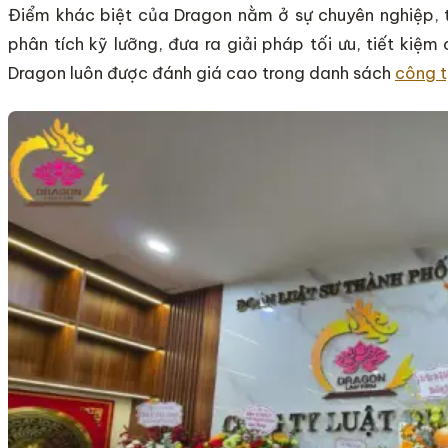
Điểm khác biệt của Dragon nằm ở sự chuyên nghiệp, 
phân tích kỹ lưỡng, đưa ra giải pháp tối ưu, tiết kiệm
Dragon luôn được đánh giá cao trong danh sách
công ty