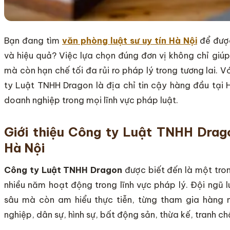
Bạn đang tìm
văn phòng luật sư uy tín Hà Nội
để được
và hiệu quả? Việc lựa chọn đúng đơn vị không chỉ giúp
mà còn hạn chế tối đa rủi ro pháp lý trong tương lai. Vớ
ty Luật TNHH Dragon là địa chỉ tin cậy hàng đầu tại
doanh nghiệp trong mọi lĩnh vực pháp luật.
Giới thiệu Công ty Luật TNHH Drago
Hà Nội
Công ty Luật TNHH Dragon
được biết đến là một tro
nhiều năm hoạt động trong lĩnh vực pháp lý. Đội ngũ l
sâu mà còn am hiểu thực tiễn, từng tham gia hàng 
nghiệp, dân sự, hình sự, bất động sản, thừa kế, tranh c