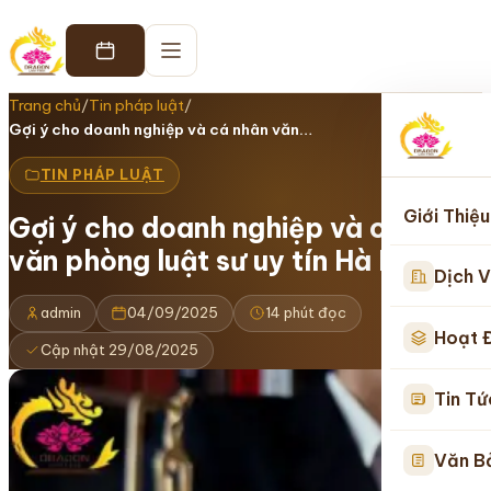
Trang chủ
/
Tin pháp luật
/
Gợi ý cho doanh nghiệp và cá nhân văn…
TIN PHÁP LUẬT
Giới Thiệu
Gợi ý cho doanh nghiệp và cá nhân
văn phòng luật sư uy tín Hà Nội
Dịch V
admin
04/09/2025
14 phút đọc
Hoạt 
Cập nhật 29/08/2025
Tin Tứ
Văn B