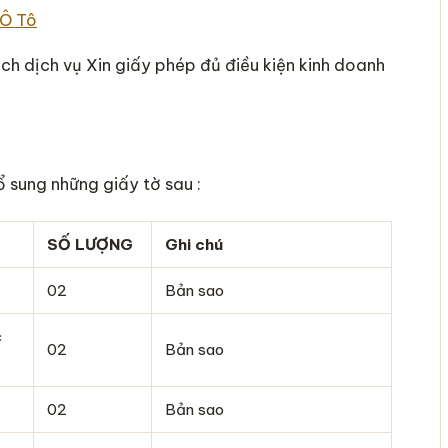
ch dịch vụ Xin giấy phép đủ điều kiện kinh doanh
 sung những giấy tờ sau :
SỐ LƯỢNG
Ghi chú
02
Bản sao
c
02
Bản sao
02
Bản sao