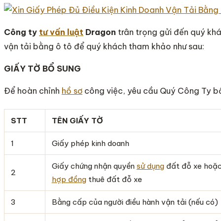
Công ty
tư vấn luật
Dragon
trân trọng gửi đến quý khá
vận tải bằng ô tô để quý khách tham khảo như sau:
GIẤY TỜ BỔ SUNG
Để hoàn chỉnh
hồ sơ
công việc, yêu cầu Quý Công Ty bổ
STT
TÊN GIẤY TỜ
1
Giấy phép kinh doanh
Giấy chứng nhận quyền
sử dụng
đất đỗ xe hoặ
2
hợp đồng
thuê đất đỗ xe
3
Bằng cấp của người điều hành vận tải (nếu có)