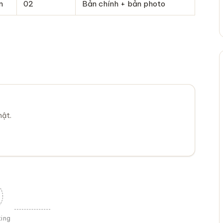
m
02
Bản chính + bản photo
mật.
ting