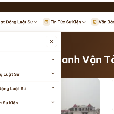
ạt Động Luật Sư
Tin Tức Sự Kiện
Văn Bả
oanh Vận…
 Kiện Kinh Doanh Vận T
5/2026
ụ Luật Sư
Động Luật Sư
c Sự Kiện