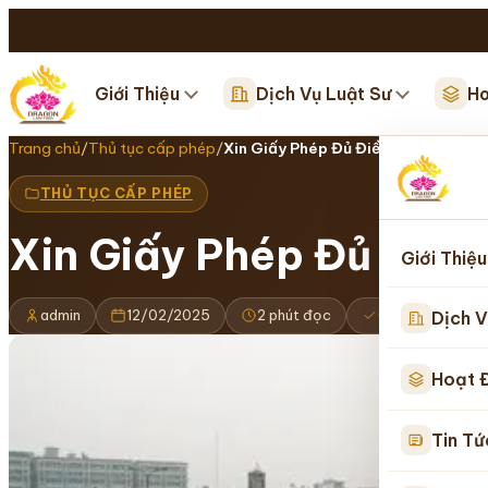
Giới Thiệu
Dịch Vụ Luật Sư
Ho
Trang chủ
/
Thủ tục cấp phép
/
Xin Giấy Phép Đủ Điều Kiện Kinh D
THỦ TỤC CẤP PHÉP
Xin Giấy Phép Đủ Điều
Giới Thiệu
admin
12/02/2025
2 phút đọc
Cập nhật 16/0
Dịch V
Hoạt 
Tin Tứ