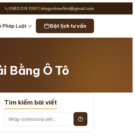
0983 019 109
dragonlawfirm@gmail.com
n Pháp Luật
Đặt lịch tư vấn
ải Bằng Ô Tô
Tìm kiếm bài viết