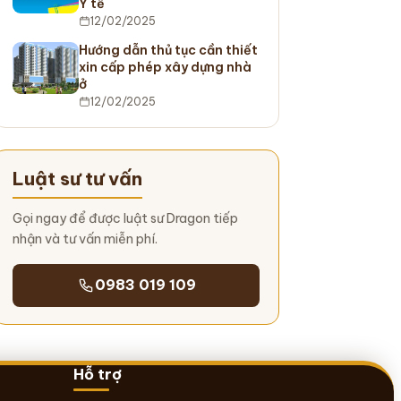
Y tế
12/02/2025
Hướng dẫn thủ tục cần thiết
xin cấp phép xây dựng nhà
ở
12/02/2025
Luật sư tư vấn
Gọi ngay để được luật sư Dragon tiếp
nhận và tư vấn miễn phí.
0983 019 109
Hỗ trợ