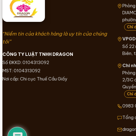
Phòng
DIAMO
phường
Chỉ 
“Niềm tin của khách hàng là uy tín của chúng
VPGD 
tôi”
Số 22
Biên, 
CÔNG TY LUẬT TNHH DRAGON
Số ĐKKD: 0104313092
Chi n
MST: 0104313092
Phòng 
Nơi cấp: Chi cục Thuế Cầu Giấy
2/3C 
Quyền,
Chỉ 
0983 
Tổng 
drago