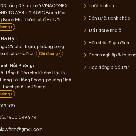
 08 tầng 09 toà nhà VINACONEX
Luật hình sự
ND TOWER, số 459C Bạch Mai,
Dân sự & tranh chấp
 Bạch Mai, thành phố Hà Nội.
đường ›
Đất đai & nhà ở
Hà Nội:
Hôn nhân & gia đình
 ngõ 29 phố Trạm, phường Long
thành phố Hà Nội
Chỉ đường ›
Doanh nghiệp & thươn
hánh Hải Phòng:
Hợp đồng & đầu tư
5, tầng 5 Tòa nhà Khánh Hội, lô
đường Lê Hồng Phong, phường Ngô
 thành phố Hải Phòng
đường ›
019 109
đài:
1900 599 979
nlawfirm@gmail.com