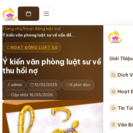
Trang chủ
/
Hoạt động luật sư
/
Ý kiến văn phòng luật sư về vấn đề…
HOẠT ĐỘNG LUẬT SƯ
Giới Thiệu
Ý kiến văn phòng luật sư về vấn đề
thu hồi nợ
Dịch V
admin
12/02/2025
6 phút đọc
Hoạt 
Cập nhật 16/05/2026
Tin Tứ
Văn B