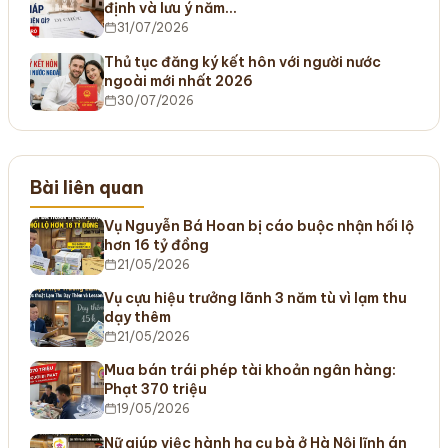
định và lưu ý năm…
31/07/2026
Thủ tục đăng ký kết hôn với người nước
ngoài mới nhất 2026
30/07/2026
Bài liên quan
Vụ Nguyễn Bá Hoan bị cáo buộc nhận hối lộ
hơn 16 tỷ đồng
21/05/2026
Vụ cựu hiệu trưởng lãnh 3 năm tù vì lạm thu
dạy thêm
21/05/2026
Mua bán trái phép tài khoản ngân hàng:
Phạt 370 triệu
19/05/2026
Nữ giúp việc hành hạ cụ bà ở Hà Nội lĩnh án