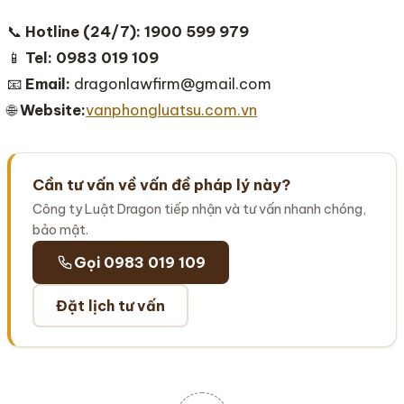
📞
Hotline (24/7):
1900 599 979
📱
Tel:
0983 019 109
📧
Email:
dragonlawfirm@gmail.com
🌐
Website:
vanphongluatsu.com.vn
Cần tư vấn về vấn đề pháp lý này?
Công ty Luật Dragon tiếp nhận và tư vấn nhanh chóng,
bảo mật.
Gọi 0983 019 109
Đặt lịch tư vấn