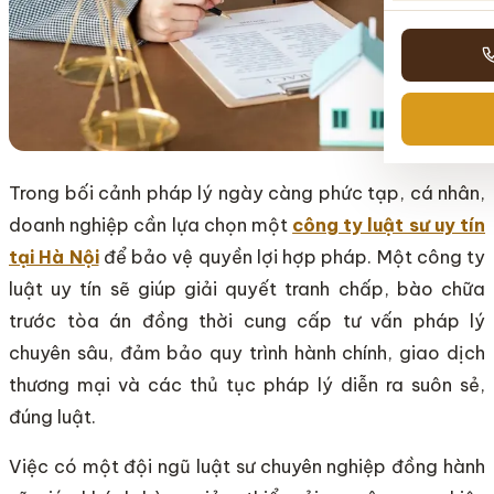
Trong bối cảnh pháp lý ngày càng phức tạp, cá nhân,
doanh nghiệp cần lựa chọn một
công ty luật sư uy tín
tại Hà Nội
để bảo vệ quyền lợi hợp pháp. Một công ty
luật uy tín sẽ giúp giải quyết tranh chấp, bào chữa
trước tòa án đồng thời cung cấp tư vấn pháp lý
chuyên sâu, đảm bảo quy trình hành chính, giao dịch
thương mại và các thủ tục pháp lý diễn ra suôn sẻ,
đúng luật.
Việc có một đội ngũ luật sư chuyên nghiệp đồng hành