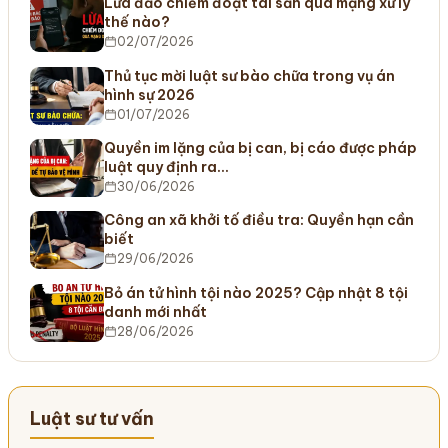
Lừa đảo chiếm đoạt tài sản qua mạng xử lý
thế nào?
02/07/2026
Thủ tục mời luật sư bào chữa trong vụ án
hình sự 2026
01/07/2026
Quyền im lặng của bị can, bị cáo được pháp
luật quy định ra…
30/06/2026
Công an xã khởi tố điều tra: Quyền hạn cần
biết
29/06/2026
Bỏ án tử hình tội nào 2025? Cập nhật 8 tội
danh mới nhất
28/06/2026
Luật sư tư vấn