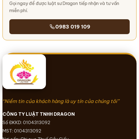
Gọi ngay để được luật sư Dragon tiếp nhận và tư vấn
miễn phí.
0983 019 109
“Niềm tin của khách hàng là uy tín của chúng tôi”
CÔNG TY LUẬT TNHH DRAGON
Số ĐKKD: 0104313092
MST: 0104313092