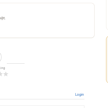
mật.
ting
Login