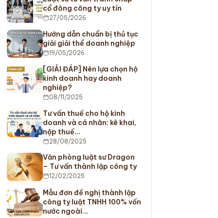
cổ đông công ty uy tín
27/05/2026
Hướng dẫn chuẩn bị thủ tục
giải giải thể doanh nghiệp
19/05/2026
[GIẢI ĐÁP] Nên lựa chọn hộ
kinh doanh hay doanh
nghiệp?
08/11/2025
Tư vấn thuế cho hộ kinh
doanh và cá nhân: kê khai,
nộp thuế…
28/08/2025
Văn phòng luật sư Dragon
– Tư vấn thành lập công ty
12/02/2025
Mẫu đơn đề nghị thành lập
công ty luật TNHH 100% vốn
nước ngoài…