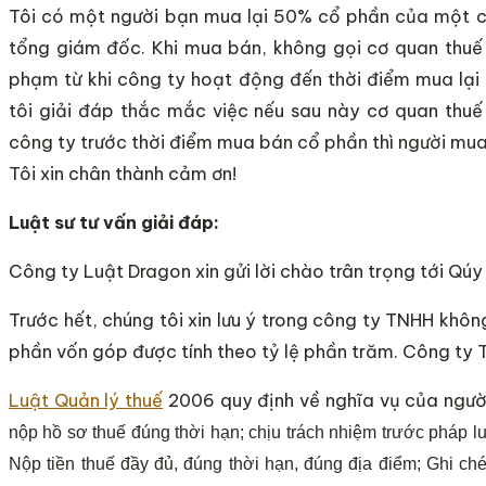
Tôi có một người bạn mua lại 50% cổ phần của một cô
tổng giám đốc. Khi mua bán, không gọi cơ quan thuế 
phạm từ khi công ty hoạt động đến thời điểm mua lại
tôi giải đáp thắc mắc việc nếu sau này cơ quan thuế
công ty trước thời điểm mua bán cổ phần thì người mua
Tôi xin chân thành cảm ơn!
Luật sư tư vấn giải đáp:
Công ty Luật Dragon xin gửi lời chào trân trọng tới Qúy
Trước hết, chúng tôi xin lưu ý trong công ty TNHH khô
phần vốn góp được tính theo tỷ lệ phần trăm. Công ty
Luật Quản lý thuế
2006 quy định về nghĩa vụ của ngườ
nộp hồ sơ thuế đúng thời hạn; chịu trách nhiệm trước pháp luậ
Nộp tiền thuế đầy đủ, đúng thời hạn, đúng địa điểm;
Ghi ché