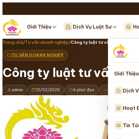
Giới Thiệu
Dịch Vụ Luật Sư
Ho
Trang chủ
/
Tư vấn doanh nghiệp
/
Công ty luật tư vấn mua bán c
TƯ VẤN DOANH NGHIỆP
Công ty luật tư vấn m
Giới Thiệu
admin
12/02/2025
6 phút đọc
Cập nhật 16/0
Dịch V
Hoạt 
Tin Tứ