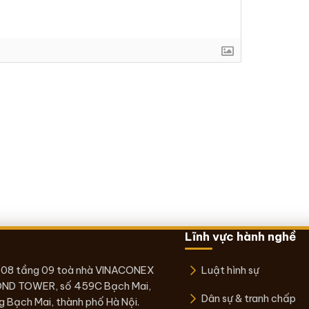
Lĩnh vực hành nghề
 08 tầng 09 toà nhà VINACONEX
Luật hình sự
ND TOWER, số 459C Bạch Mai,
Dân sự & tranh chấp
 Bạch Mai, thành phố Hà Nội.