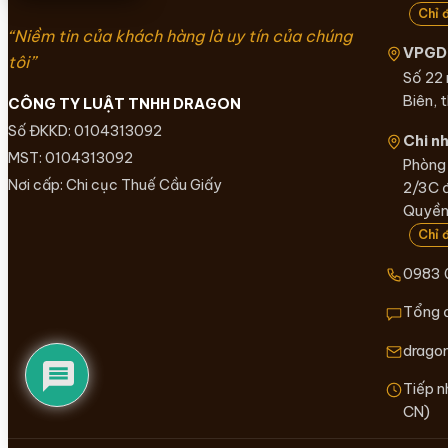
Chỉ 
“Niềm tin của khách hàng là uy tín của chúng
VPGD 
tôi”
Số 22
Biên, 
CÔNG TY LUẬT TNHH DRAGON
Số ĐKKD: 0104313092
Chi n
MST: 0104313092
Phòng 
Nơi cấp: Chi cục Thuế Cầu Giấy
2/3C 
Quyền,
Chỉ 
0983 
Tổng 
drago
Tiếp n
CN)