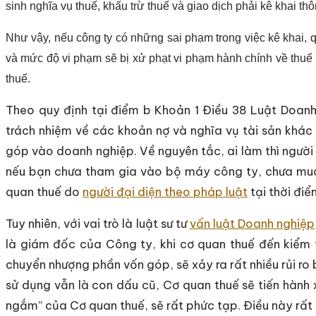
sinh nghĩa vụ thuế, khấu trừ thuế và giao dịch phải kê khai thô
Như vậy, nếu công ty có những sai phạm trong việc kê khai, qu
và mức độ vi phạm sẽ bị xử phạt vi phạm hành chính về thuế h
thuế.
Theo quy định tại điểm b Khoản 1 Điều 38 Luật Doanh
trách nhiệm về các khoản nợ và nghĩa vụ tài sản khá
góp vào doanh nghiệp. Về nguyên tắc, ai làm thì người 
nếu bạn chưa tham gia vào bộ máy công ty, chưa mua 
quan thuế do
người đại diện theo pháp luật
tại thời đi
Tuy nhiên, với vai trò là luật sư tư
vấn luật Doanh nghiệp
là giám đốc của Công ty, khi cơ quan thuế đến kiểm t
chuyển nhượng phần vốn góp, sẽ xảy ra rất nhiều rủi ro
sử dụng vẫn là con dấu cũ, Cơ quan thuế sẽ tiến hành 
ngắm” của Cơ quan thuế, sẽ rất phức tạp. Điều này rất 