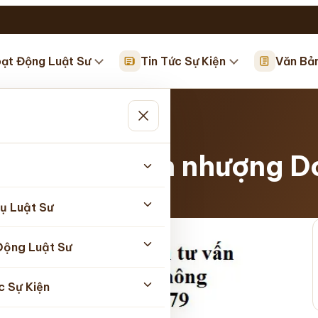
ạt Động Luật Sư
Tin Tức Sự Kiện
Văn Bả
huyển nhượng…
ua bán chuyển nhượng 
5/2026
ụ Luật Sư
Động Luật Sư
c Sự Kiện