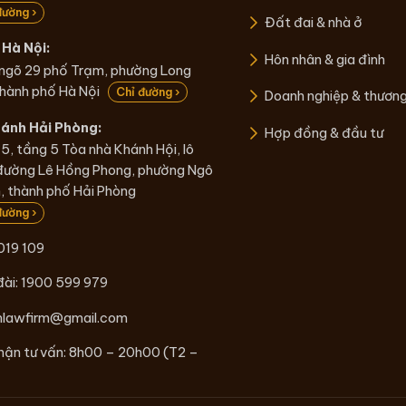
đường ›
Đất đai & nhà ở
Hà Nội:
Hôn nhân & gia đình
 ngõ 29 phố Trạm, phường Long
thành phố Hà Nội
Chỉ đường ›
Doanh nghiệp & thươn
hánh Hải Phòng:
Hợp đồng & đầu tư
5, tầng 5 Tòa nhà Khánh Hội, lô
đường Lê Hồng Phong, phường Ngô
 thành phố Hải Phòng
đường ›
019 109
đài:
1900 599 979
nlawfirm@gmail.com
hận tư vấn: 8h00 – 20h00 (T2 –