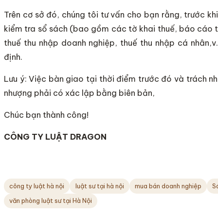
Trên cơ sở đó, chúng tôi tư vấn cho bạn rằng, trước k
kiểm tra sổ sách (bao gồm các tờ khai thuế, báo cáo 
thuế thu nhập doanh nghiệp, thuế thu nhập cá nhân,v
định.
Lưu ý: Việc bàn giao tại thời điểm trước đó và trách 
nhượng phải có xác lập bằng biên bản,
Chúc bạn thành công!
CÔNG TY LUẬT DRAGON
công ty luật hà nội
luật sư tại hà nội
mua bán doanh nghiệp
S
văn phòng luật sư tại Hà Nội