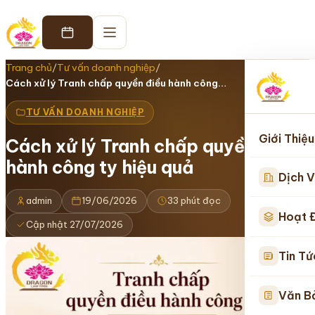
Trang chủ
/
Tư vấn doanh nghiệp
/
Cách xử lý Tranh chấp quyền điều hành công…
TƯ VẤN DOANH NGHIỆP
Giới Thiệu
Cách xử lý Tranh chấp quyền điều
hành công ty hiệu quả
Dịch V
admin
19/06/2026
33 phút đọc
Hoạt 
Cập nhật 27/07/2026
Tin Tứ
Văn B