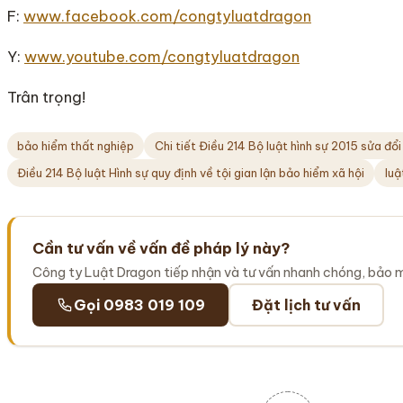
F:
www.facebook.com/congtyluatdragon
Y:
www.youtube.com/congtyluatdragon
Trân trọng!
bảo hiểm thất nghiệp
Chi tiết Điều 214 Bộ luật hình sự 2015 sửa đổ
Điều 214 Bộ luật Hình sự quy định về tội gian lận bảo hiểm xã hội
luậ
Cần tư vấn về vấn đề pháp lý này?
Công ty Luật Dragon tiếp nhận và tư vấn nhanh chóng, bảo 
Gọi 0983 019 109
Đặt lịch tư vấn