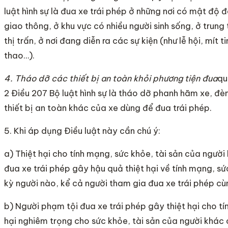
luật hình sự là đua xe trái phép ở những nơi có mật độ
giao thông, ở khu vực có nhiều người sinh sống, ở trung
thị trấn, ở nơi đang diễn ra các sự kiện (như lễ hội, mít ti
thao…).
4. Tháo dỡ các thiết bị an toàn khỏi phương tiện đua
qu
2 Điều 207 Bộ luật hình sự là tháo dỡ phanh hãm xe, đ
thiết bị an toàn khác của xe dùng để đua trái phép.
5. Khi áp dụng Điều luật này cần chú ý:
a) Thiệt hại cho tính mạng, sức khỏe, tài sản của người
đua xe trái phép gây hậu quả thiệt hại về tính mạng, sứ
kỳ người nào, kể cả người tham gia đua xe trái phép cù
b) Người phạm tội đua xe trái phép gây thiệt hại cho t
hại nghiêm trọng cho sức khỏe, tài sản của người khác c