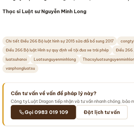
Thạc sĩ Luật sư Nguyễn Minh Long
Chi tiết Điều 266 Bộ luật hình sự 2015 sửa đổi bổ sung 2017
congty
Điều 266 Bộ luật Hình sự quy định về tội đua xe trái phép
Điều 266.
luatsuhanoi
Luatsunguyenminhlong
Thacsyluatsunguyenminhlo
vanphongluatsu
Cần tư vấn về vấn đề pháp lý này?
Công ty Luật Dragon tiếp nhận và tư vấn nhanh chóng, bảo 
Gọi 0983 019 109
Đặt lịch tư vấn