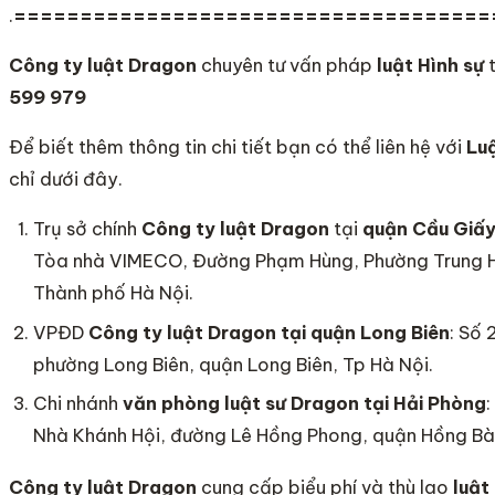
.
====================================
Công ty luật Dragon
chuyên tư vấn pháp
luật Hình sự
t
599 979
Để biết thêm thông tin chi tiết bạn có thể liên hệ với
Luậ
chỉ dưới đây.
Trụ sở chính
Công ty
luật Dragon
tại
quận Cầu Giấ
Tòa nhà VIMECO, Đường Phạm Hùng, Phường Trung 
Thành phố Hà Nội.
VPĐD
Công ty luật Dragon
tại quận Long Biên
: Số
phường Long Biên, quận Long Biên, Tp Hà Nội.
Chi nhánh
văn phòng luật sư Dragon tại Hải Phòng
Nhà Khánh Hội, đường Lê Hồng Phong, quận Hồng Bà
Công ty luật Dragon
cung cấp biểu phí và thù lao
luật