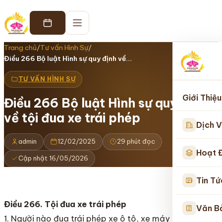
Trang chủ
/
Tư vấn Hình Sự
/
Điều 266 Bộ luật Hình sự quy định về…
TƯ VẤN HÌNH SỰ
Giới Thiệu
Điều 266 Bộ luật Hình sự quy định
về tội đua xe trái phép
Dịch V
admin
12/02/2025
29 phút đọc
Hoạt 
Cập nhật 16/05/2026
Tin Tứ
Điều 266. Tội đua xe trái phép
Văn B
1. Người nào đua trái phép xe ô tô, xe máy hoặc các l