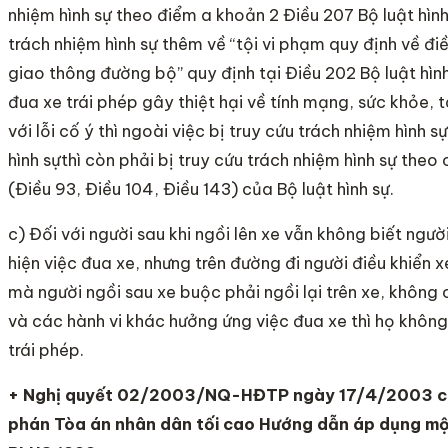
nhiệm hình sự theo điểm a khoản 2 Điều 207 Bộ luật hìn
trách nhiệm hình sự thêm về “tội vi phạm quy định về đi
giao thông đường bộ” quy định tại Điều 202 Bộ luật hìn
đua xe trái phép gây thiệt hại về tính mạng, sức khỏe, 
với lỗi cố ý thì ngoài việc bị truy cứu trách nhiệm hình 
hình sựthì còn phải bị truy cứu trách nhiệm hình sự theo
(Điều 93, Điều 104, Điều 143) của Bộ luật hình sự.
c) Đối với người sau khi ngồi lên xe vẫn không biết ngườ
hiện việc đua xe, nhưng trên đường đi người điều khiển x
mà người ngồi sau xe buộc phải ngồi lại trên xe, không 
và các hành vi khác hưởng ứng việc đua xe thì họ không 
trái phép.
+ Nghị quyết 02/2003/NQ-HĐTP ngày 17/4/2003 c
phán Tòa án nhân dân tối cao Hướng dẫn áp dụng mộ