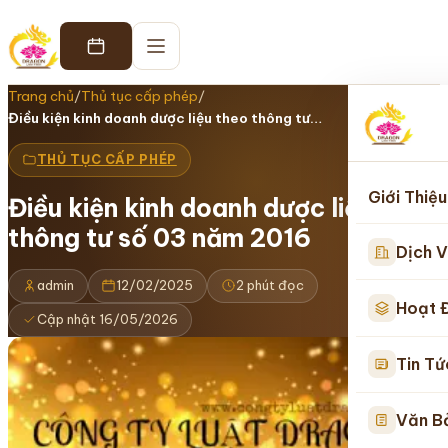
Trang chủ
/
Thủ tục cấp phép
/
Điều kiện kinh doanh dược liệu theo thông tư…
THỦ TỤC CẤP PHÉP
Giới Thiệu
Điều kiện kinh doanh dược liệu theo
thông tư số 03 năm 2016
Dịch V
admin
12/02/2025
2 phút đọc
Hoạt 
Cập nhật 16/05/2026
Tin Tứ
Văn B